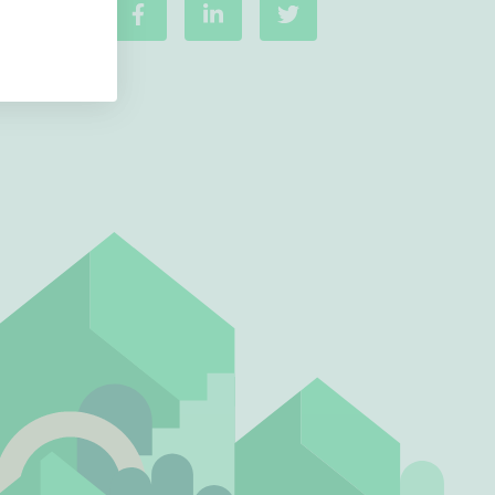
Ei uudiskohteita
Ei arvokohteita