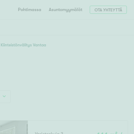
Pohtimassa
Asuntomyymälät
OTA YHTEYTTÄ
HAE
Hae postinumerosi perusteella
Kiinteistönvälitys Vantaa
unnon ostajille
4h
5h+
 liittyvät
T
Tahko
Tampere
Tornio
Turku
totoimeksianto
Tuusula
V
 meidät
Vaasa
Valkeakoski
Vantaa
tys alueellasi
Varkaus
Y
vaniemi