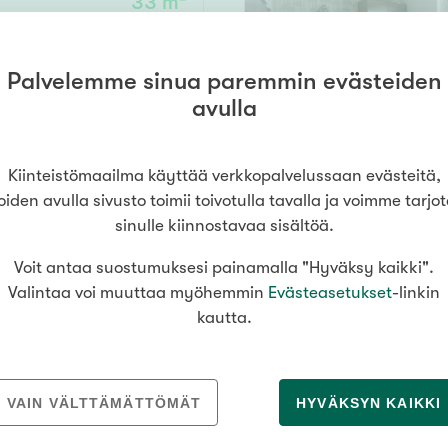
33 m²
Senioriasuminen
jen hinnat
Valitse kiinteistönvälittäjä
oimitila
S
stönvälitys alueellasi
Arviointipalvelu
utotalli
keli
Mänttä
Palvelemme sinua paremmin evästeiden
99 000 €
Salo
Savonlinna
Seinäj
Muut
avulla
Siilinjärvi
Sotkamo
Söde
kia
Nummela
Kiinteistömaailma käyttää verkkopalvelussaan evästeitä,
000
000 €
oiden avulla sivusto toimii toivotulla tavalla ja voimme tarjo
sinulle kiinnostavaa sisältöä.
Voit antaa suostumuksesi painamalla "Hyväksy kaikki".
Asuinpinta-ala
Valintaa voi muuttaa myöhemmin
Evästeasetukset
-linkin
kautta.
m²
MEDIALLE
REKRYTOINTI
VAIN VÄLTTÄMÄTTÖMÄT
HYVÄKSYN KAIKKI
Tiedotteet
Yrittäjäksi