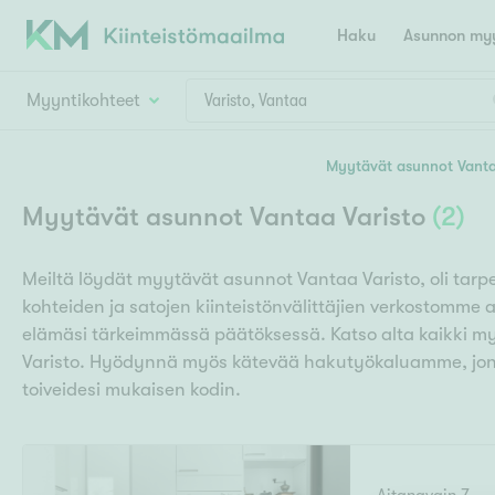
Haku
Asunnon myy
Myyntikohteet
Valitse lähin myymäläpaikkakunta
Myytävät asunnot Vant
Asun
Huoneluku
Myytävät asunnot Vantaa Varisto
(
2
)
E
K
Kiint
Tarj
Espoo
Ka
Meiltä löydät myytävät asunnot Vantaa Varisto, oli tarp
Ka
Asuntotyyppi
Ki
kohteiden ja satojen kiinteistönvälittäjien verkostomme 
Kiint
Ko
H
elämäsi tärkeimmässä päätöksessä. Katso alta kaikki 
R
Digi
Varisto. Hyödynnä myös kätevää hakutyökaluamme, jon
Hamina
Helsinki
Hyvinkää
Avoi
toiveidesi mukaisen kodin.
L
Hämeenlinna
Lah
T
Lev
I
Päätök