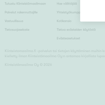
Tutustu Kiinteistömaailmaan
Hae välittäjää
Palvelut rakennuttajille
Yhteistyökumppanit
Uudiskohteet
Vastuullisuus
Kotikansio
Tietosuojaseloste
Tietoa evästeiden käytöstä
Evästeasetukset
Arvokohteet
Kiinteistomaailma.fi -palvelun tai tietojen käyttäminen muihin kui
kielletty ilman Kiinteistömaailma Oy:n antamaa kirjallista lupa
Kunto
Kiinteistömaailma Oy ©
2026
Ominaisuudet
H