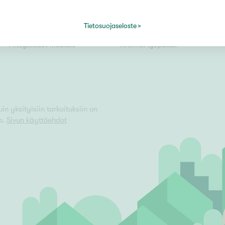
Kiinteistömaailma lyhyesti
Välittäjäksi
Tietosuojaseloste
Kuvapankki
Uusi alalle?
Vain uudiskohteet
Yhteystiedot medialle
Avoimet työpaikat
Vain arvokohteet
n yksityisiin tarkoituksiin on
a.
Sivun käyttöehdot
Hyvä
Tyydyttävä
Välttävä
issi