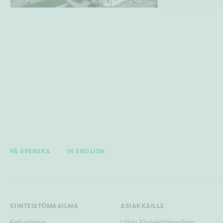
PÅ SVENSKA
IN ENGLISH
KIINTEISTÖMAAILMA
ASIAKKAILLE
Ketjuohjaus
Lähin Kiinteistömaailma