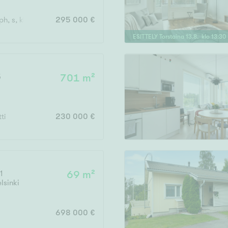
ph, s, khh, 2x wc, ter., parv., vh, var, ak
295 000 €
ESITTELY
Torstaina
13
.
8
. klo
13
:
30
5
701 m²
ti
230 000 €
1
69 m²
lsinki
698 000 €