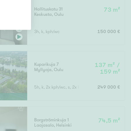
Hallituskatu 31
73 m²
Keskusta
,
Oulu
3h, k, kph/wc
150 000 €
Kuparikuja 7
137 m² /
Myllyoja
,
Oulu
159 m²
5h, k, 2x kph/wc, s, 2x kk, takkah., vh, var., at
249 000 €
Borgströminkuja 1
74,5 m²
Laajasalo
,
Helsinki