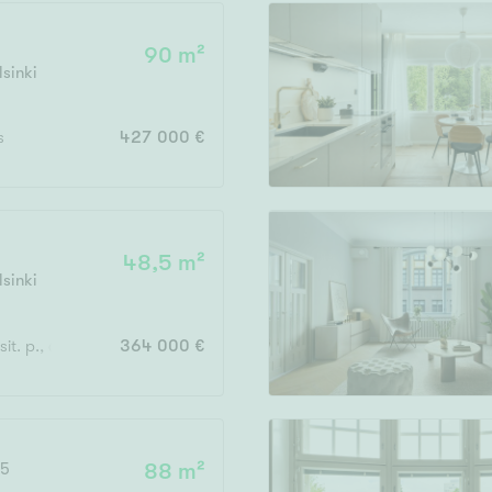
90 m²
lsinki
Vain uudiskohteet
s
427 000 €
Vain arvokohteet
48,5 m²
lsinki
Hyvä
Tyydyttävä
sit. p., avoterassi
364 000 €
Välttävä
issi
 5
88 m²