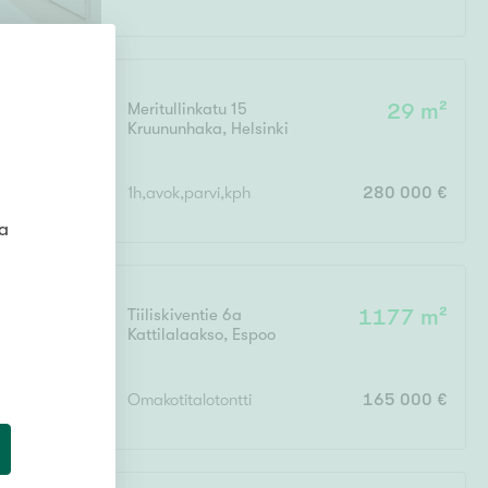
Meritullinkatu 15
29 m²
Kruununhaka
,
Helsinki
1h,avok,parvi,kph
280 000 €
ta
Tiiliskiventie 6a
1177 m²
Kattilalaakso
,
Espoo
Omakotitalotontti
165 000 €