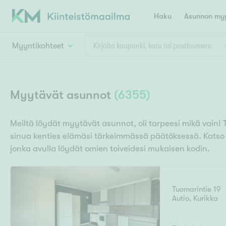
Haku
Asunnon myy
Myyntikohteet
Valitse lähin myymäläpaikkakunta
Asun
Huoneluku
Myytävät asunnot
(
6355
)
E
K
Kiint
Tarj
Espoo
Ka
Meiltä löydät myytävät asunnot, oli tarpeesi mikä vain! 
Ka
sinua kenties elämäsi tärkeimmässä päätöksessä. Kats
Asuntotyyppi
Ki
Kiint
Ko
jonka avulla löydät omien toiveidesi mukaisen kodin.
H
R
Digi
Hamina
Helsinki
Hyvinkää
Avoi
L
Hämeenlinna
Tuomarintie 19
Lah
Autio
,
Kurikka
T
Lev
I
Päätök