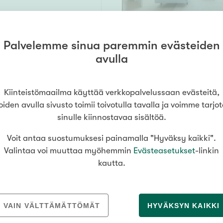
Palvelemme sinua paremmin evästeiden
katu 2b
57 m²
avulla
inki
a, las.parveke
395 000 €
Kiinteistömaailma käyttää verkkopalvelussaan evästeitä,
oiden avulla sivusto toimii toivotulla tavalla ja voimme tarjo
sinulle kiinnostavaa sisältöä.
Voit antaa suostumuksesi painamalla "Hyväksy kaikki".
a
102 m² /
Valintaa voi muuttaa myöhemmin
Evästeasetukset
-linkin
nummi
,
248 m²
kautta.
terassi+2var,saunaos,khh,vh,erill.wc,tekn.tila,pihaterassi+at
799 000 €
VAIN VÄLTTÄMÄTTÖMÄT
HYVÄKSYN KAIKKI