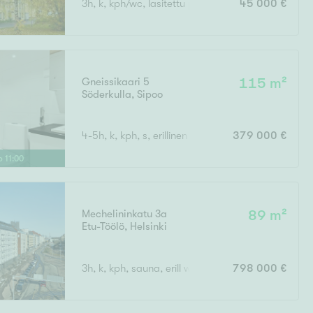
3h, k, kph/wc, lasitettu parveke
45 000 €
Ylivieska
Ylöjärvi
oki
rkulla
Gneissikaari 5
115 m²
Söderkulla
,
Sipoo
4-5h, k, kph, s, erillinen wc, vh, lasitettu parveke
379 000 €
lo
11
:
00
Kokonaispinta-ala
Mechelininkatu 3a
89 m²
Etu-Töölö
,
Helsinki
3h, k, kph, sauna, erill wc, vaateh, parveke
798 000 €