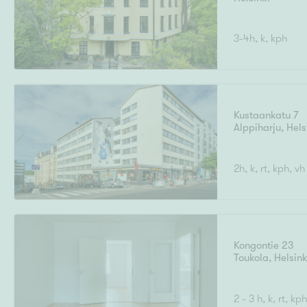
3-4h, k, kph
Kustaankatu 7
Alppiharju
,
Hels
2h, k, rt, kph, vh
Kongontie 23
Toukola
,
Helsink
2 - 3 h, k, rt, kp