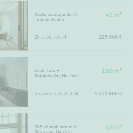
Kaskenkaatajantie 10
41 m²
Tapiola
,
Espoo
Ei uudiskohteita
2h, avok, kph, vh
225 000 €
Ei arvokohteita
Luotsikatu 4
158 m²
Katajanokka
,
Helsinki
4h, avok, rt, 2kph, halli
1 371 000 €
Säästöpankinranta 4
62 m²
Siltasaari
,
Helsinki