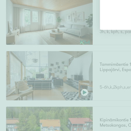
Mataratie 18
Rajakylä
,
Oulu
3h, k, kph, s, pa
Tammimäentie 
Lippajärvi
,
Esp
5-6h,k,2kph,s,er
Kipinämikontie 
Metsokangas
,
O