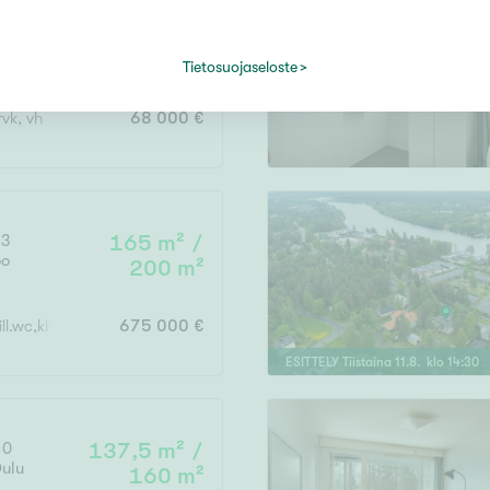
81,5 m²
Tietosuojaseloste
rvk, vh
68 000 €
13
165 m² /
oo
200 m²
ill.wc,khh,parveke,terassi+varasto 35m2
675 000 €
ESITTELY
Tiistaina
11
.
8
. klo
14
:
30
10
137,5 m² /
ulu
160 m²