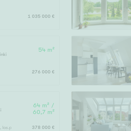
Järvi- tai merinäköala
Maalämpö
1 035 000 €
Oma ranta
Oma sauna
Parveke
54 m²
Senioriasunto
inki
276 000 €
64 m² /
i
60,7 m²
h, las.p
378 000 €