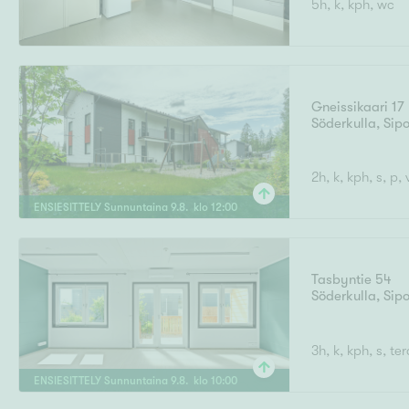
5h, k, kph, wc
Ilmajoki
Ivalo
Asunto
M
T
Kiintei
A
Mik
J
Joensuu
Jyväskylä
Järvenpää
Gneissikaari 17
N
Söderkulla
,
Sip
No
Hinta
2h, k, kph, s, p, 
ENSIESITTELY
Sunnuntaina
9
.
8
. klo
12
:
00
Pinta-ala
Tasbyntie 54
Söderkulla
,
Sip
3h, k, kph, s, t
ENSIESITTELY
Sunnuntaina
9
.
8
. klo
10
:
00
Rakennusvuosi