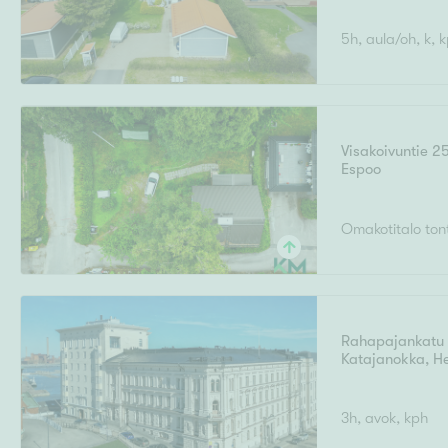
5h, aula/oh, k, k
Visakoivuntie 2
Espoo
Omakotitalo tont
Rahapajankatu 
Katajanokka
,
He
3h, avok, kph