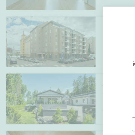
Köydenpunojan
Hietalahti
,
Hels
2h, k, kph, saun
j
Tulikukankuja 2
Sarvvik, Kirkko
Kirkkonummi
Oh,avok,2mh,kph,