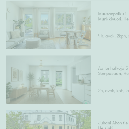
Muusanpolku 1
Munkkivuori
,
He
Uudiskohteet
4h, avok, 2kph, 
Arvokohteet
Aallonhalkoja 5
Sompasaari
,
He
Kunto
2h, avok, kph, la
Ominaisuudet
H
Juhani Ahon tie
Helsinki