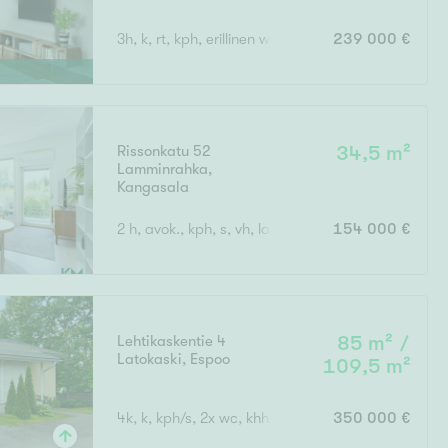
3h, k, rt, kph, erillinen wc, vh, lasitettu parveke
239 000 €
Rissonkatu 52
34,5 m²
Lamminrahka
,
Kangasala
2 h, avok., kph, s, vh, lasit. p
154 000 €
Lehtikaskentie 4
85 m² /
Latokaski
,
Espoo
109,5 m²
4k, k, kph/s, 2x wc, khh, var., parveke, terassi- ja 
350 000 €