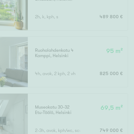
2h, k, kph, s
489 800 €
Ruoholahdenkatu 4
95 m²
Kamppi
,
Helsinki
4h, avok, 2 kph, 2 vh
825 000 €
Museokatu 30-32
69,5 m²
Etu-Töölö
,
Helsinki
2-3h, avok, kph/wc, sauna, khh/wc, parvi, 2 ransk
749 000 €