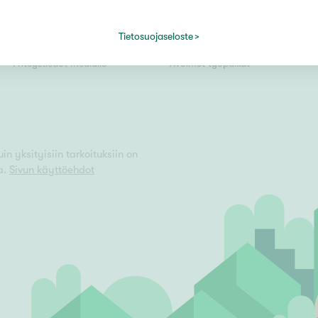
Kiinteistömaailma lyhyesti
Välittäjäksi
Tietosuojaseloste
Kuvapankki
Uusi alalle?
Vain uudiskohteet
Yhteystiedot medialle
Avoimet työpaikat
Vain arvokohteet
n yksityisiin tarkoituksiin on
a.
Sivun käyttöehdot
Hyvä
Tyydyttävä
Välttävä
issi