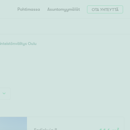
Pohtimassa
Asuntomyymälät
OTA YHTEYTTÄ
HAE
Hae postinumerosi perusteella
inteistönvälitys Oulu
unnon ostajille
4h
5h+
 liittyvät
T
Tahko
Tampere
Tornio
Turku
totoimeksianto
Tuusula
V
 meidät
Vaasa
Valkeakoski
Vantaa
tys alueellasi
Varkaus
Y
vaniemi