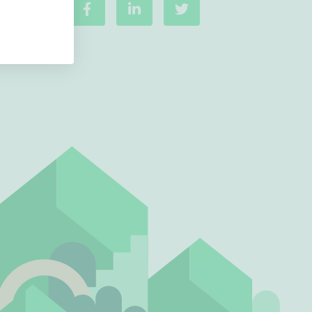
Ei uudiskohteita
Ei arvokohteita