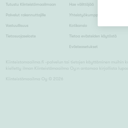
Tutustu Kiinteistömaailmaan
Hae välittäjää
Palvelut rakennuttajille
Yhteistyökumppanit
Uudiskohteet
Vastuullisuus
Kotikansio
Tietosuojaseloste
Tietoa evästeiden käytöstä
Evästeasetukset
Arvokohteet
Kiinteistomaailma.fi -palvelun tai tietojen käyttäminen muihin kui
kielletty ilman Kiinteistömaailma Oy:n antamaa kirjallista lupa
Kunto
Kiinteistömaailma Oy ©
2026
Ominaisuudet
H