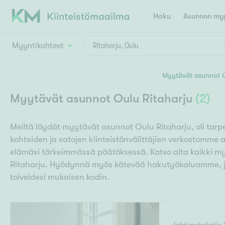
Haku
Asunnon myy
Myyntikohteet
Valitse lähin myymäläpaikkakunta
Myytävät asunnot 
Asun
Huoneluku
Myytävät asunnot Oulu Ritaharju
(
2
)
E
K
Kiint
Tarj
Espoo
Ka
Meiltä löydät myytävät asunnot Oulu Ritaharju, oli tarp
Ka
Asuntotyyppi
Ki
kohteiden ja satojen kiinteistönvälittäjien verkostomme 
Kiint
Ko
H
elämäsi tärkeimmässä päätöksessä. Katso alta kaikki 
R
Digi
Ritaharju. Hyödynnä myös kätevää hakutyökaluamme, j
Hamina
Helsinki
Hyvinkää
Avoi
toiveidesi mukaisen kodin.
L
Hämeenlinna
Lah
T
Lev
I
Päätök