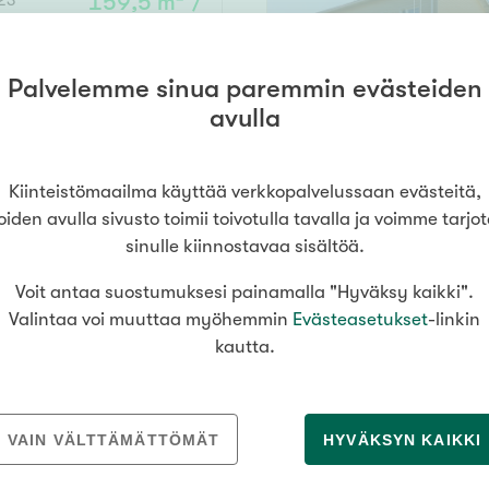
23
159,5 m² /
Senioriasuminen
jen hinnat
Valitse kiinteistönvälittäjä
oimitila
213,1 m²
S
stönvälitys alueellasi
Arviointipalvelu
utotalli
keli
Mänttä
Palvelemme sinua paremmin evästeiden
 kph, s
369 000 €
Salo
Savonlinna
Seinäj
Muut
avulla
Siilinjärvi
Sotkamo
Söde
kia
Nummela
Kiinteistömaailma käyttää verkkopalvelussaan evästeitä,
000
000 €
oiden avulla sivusto toimii toivotulla tavalla ja voimme tarjo
sinulle kiinnostavaa sisältöä.
Voit antaa suostumuksesi painamalla "Hyväksy kaikki".
Asuinpinta-ala
Valintaa voi muuttaa myöhemmin
Evästeasetukset
-linkin
kautta.
m²
MEDIALLE
REKRYTOINTI
VAIN VÄLTTÄMÄTTÖMÄT
HYVÄKSYN KAIKKI
Tiedotteet
Yrittäjäksi