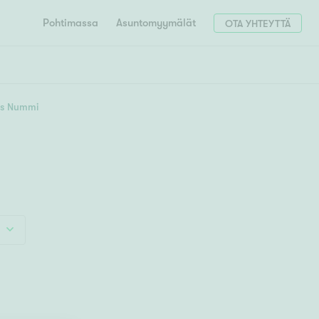
Pohtimassa
Asuntomyymälät
OTA YHTEYTTÄ
HAE
Hae postinumerosi perusteella
tys Nummi
unnon ostajille
4h
5h+
 liittyvät
T
Tahko
Tampere
Tornio
Turku
totoimeksianto
Tuusula
V
 meidät
Vaasa
Valkeakoski
Vantaa
tys alueellasi
Varkaus
Y
vaniemi