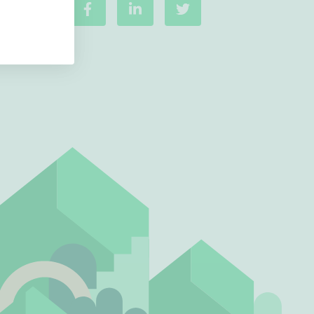
Ei uudiskohteita
Ei arvokohteita