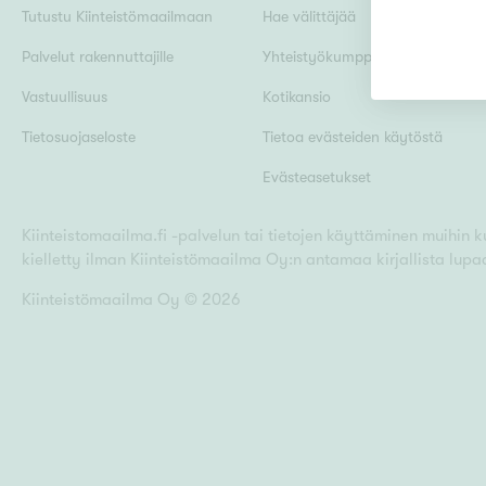
Tutustu Kiinteistömaailmaan
Hae välittäjää
Palvelut rakennuttajille
Yhteistyökumppanit
Uudiskohteet
Vastuullisuus
Kotikansio
Tietosuojaseloste
Tietoa evästeiden käytöstä
Evästeasetukset
Arvokohteet
Kiinteistomaailma.fi -palvelun tai tietojen käyttäminen muihin kui
kielletty ilman Kiinteistömaailma Oy:n antamaa kirjallista lupa
Kunto
Kiinteistömaailma Oy ©
2026
Ominaisuudet
H