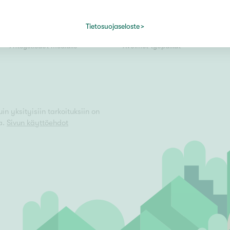
Kiinteistömaailma lyhyesti
Välittäjäksi
Tietosuojaseloste
Kuvapankki
Uusi alalle?
Vain uudiskohteet
Yhteystiedot medialle
Avoimet työpaikat
Vain arvokohteet
n yksityisiin tarkoituksiin on
a.
Sivun käyttöehdot
Hyvä
Tyydyttävä
Välttävä
issi