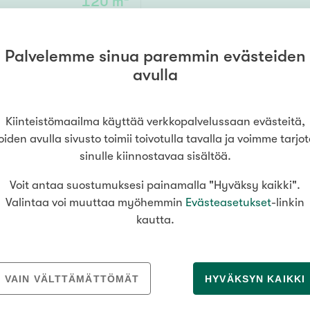
120 m²
Senioriasuminen
jen hinnat
Valitse kiinteistönvälittäjä
oimitila
S
stönvälitys alueellasi
Arviointipalvelu
utotalli
keli
Mänttä
Palvelemme sinua paremmin evästeiden
pukuh/khh,kph,s
179 000 €
Salo
Savonlinna
Seinäj
Muut
avulla
Siilinjärvi
Sotkamo
Söde
kia
Nummela
Kiinteistömaailma käyttää verkkopalvelussaan evästeitä,
000
000 €
oiden avulla sivusto toimii toivotulla tavalla ja voimme tarjo
sinulle kiinnostavaa sisältöä.
Voit antaa suostumuksesi painamalla "Hyväksy kaikki".
Asuinpinta-ala
Valintaa voi muuttaa myöhemmin
Evästeasetukset
-linkin
kautta.
m²
MEDIALLE
REKRYTOINTI
VAIN VÄLTTÄMÄTTÖMÄT
HYVÄKSYN KAIKKI
Tiedotteet
Yrittäjäksi