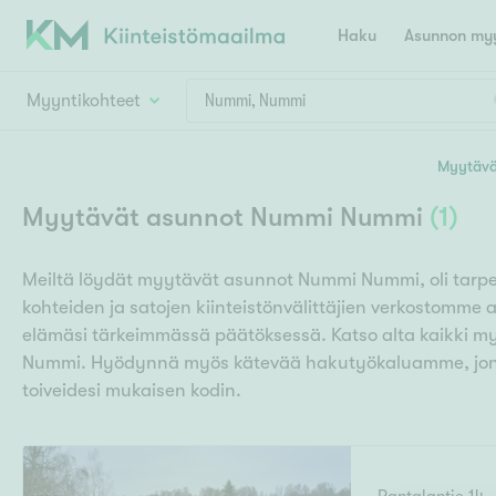
Haku
Asunnon myy
Myyntikohteet
Valitse lähin myymäläpaikkakunta
Myytävä
Asun
Huoneluku
Myytävät asunnot Nummi Nummi
(
1
)
E
K
Kiint
Tarj
Espoo
Ka
Meiltä löydät myytävät asunnot Nummi Nummi, oli tarpe
Ka
Asuntotyyppi
Ki
kohteiden ja satojen kiinteistönvälittäjien verkostomme 
Kiint
Ko
H
elämäsi tärkeimmässä päätöksessä. Katso alta kaikki 
R
Digi
Nummi. Hyödynnä myös kätevää hakutyökaluamme, jonk
Hamina
Helsinki
Hyvinkää
Avoi
toiveidesi mukaisen kodin.
L
Hämeenlinna
Lah
T
Lev
I
Päätök