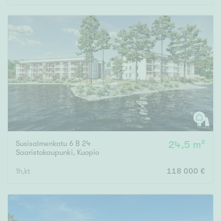
Susisalmenkatu 6 B 24
24,5 m²
Saaristokaupunki
,
Kuopio
1h,kt
118 000 €