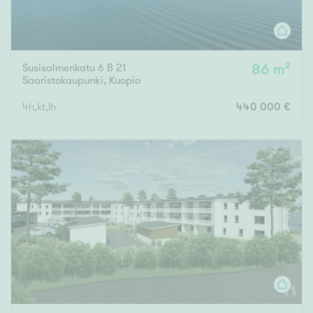
Susisalmenkatu 6 B 21
86 m²
Saaristokaupunki
,
Kuopio
4h,kt,lh
440 000 €