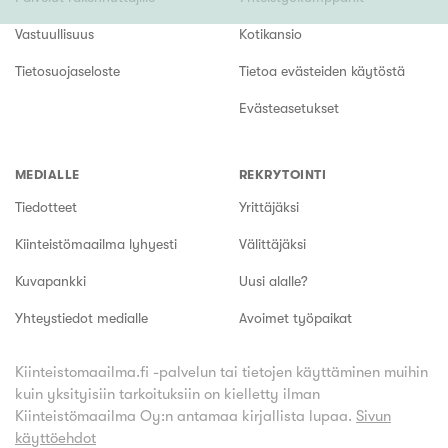
Vastuullisuus
Kotikansio
Tietosuojaseloste
Tietoa evästeiden käytöstä
Evästeasetukset
MEDIALLE
REKRYTOINTI
Tiedotteet
Yrittäjäksi
Kiinteistömaailma lyhyesti
Välittäjäksi
Kuvapankki
Uusi alalle?
Yhteystiedot medialle
Avoimet työpaikat
Kiinteistomaailma.fi -palvelun tai tietojen käyttäminen muihin
kuin yksityisiin tarkoituksiin on kielletty ilman
Kiinteistömaailma Oy:n antamaa kirjallista lupaa.
Sivun
käyttöehdot