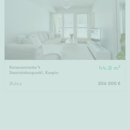
Kanavanranta 4
44,8 m²
Saaristokaupunki
,
Kuopio
2h,kt,s
206 000 €