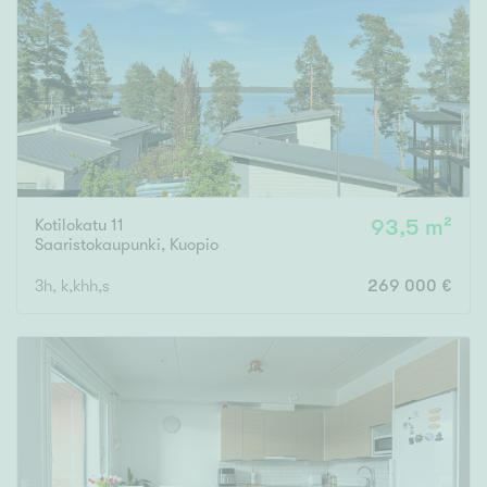
Kotilokatu 11
93,5 m²
Saaristokaupunki
,
Kuopio
3h, k,khh,s
269 000 €