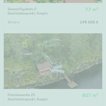
Saunaniitynkatu 2
77 m²
Saaristokaupunki
,
Kuopio
3h+kt+s
195 000 €
Paloniementie 24
807 m²
Saaristokaupunki
,
Kuopio