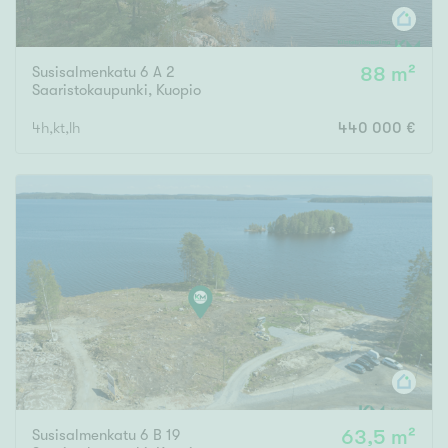
Susisalmenkatu 6 A 2
88 m²
Saaristokaupunki
,
Kuopio
4h,kt,lh
440 000 €
Susisalmenkatu 6 B 19
63,5 m²