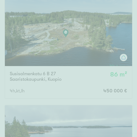
Tyydyttävä
Välttävä
Ominaisuudet
Hissi
Järvi- tai merinäköala
Maalämpö
Oma ranta
Susisalmenkatu 6 B 27
86 m²
Saaristokaupunki
,
Kuopio
Oma sauna
Parveke
4h,kt,lh
450 000 €
Senioriasunto