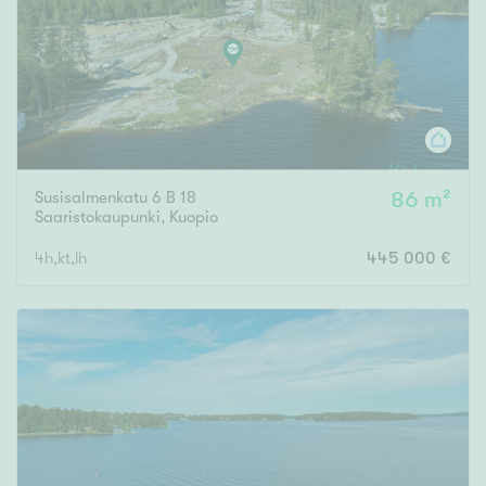
Susisalmenkatu 6 B 18
86 m²
Saaristokaupunki
,
Kuopio
4h,kt,lh
445 000 €