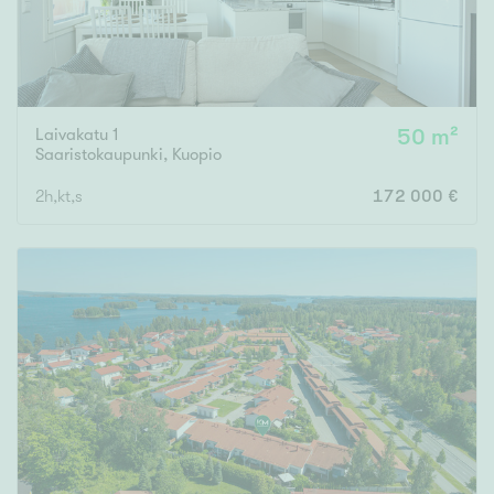
Laivakatu 1
50 m²
Saaristokaupunki
,
Kuopio
2h,kt,s
172 000 €