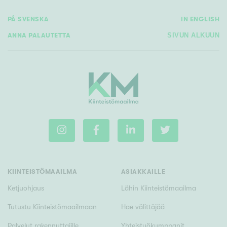
PÅ SVENSKA
IN ENGLISH
ANNA PALAUTETTA
SIVUN ALKUUN
KIINTEISTÖMAAILMA
ASIAKKAILLE
Ketjuohjaus
Lähin Kiinteistömaailma
Tutustu Kiinteistömaailmaan
Hae välittäjää
Palvelut rakennuttajille
Yhteistyökumppanit