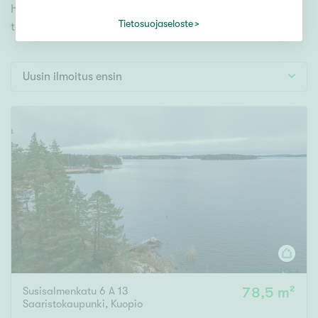
Tontti
hakutyökaluamme, jonka avulla löydät omien
Vapaa-ajan asunto
Tietosuojaseloste
toiveidesi mukaisen kodin.
Toimitila
Autotalli
Uusin ilmoitus ensin
Muut
Hinta
000
000 €
Pinta-ala
Asuinpinta-ala
Kokonaispinta-ala
Susisalmenkatu 6 A 13
78,5 m²
m²
Saaristokaupunki
,
Kuopio