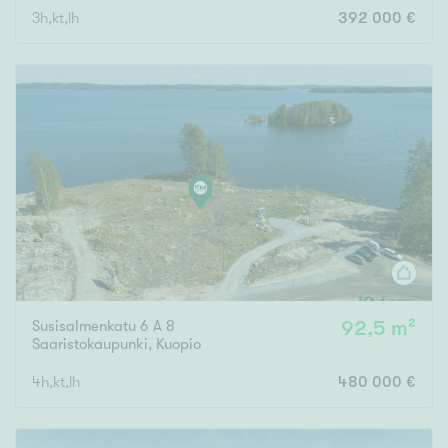
3h,kt,lh
392 000 €
Rakennusvuosi
Uudiskohteet
Vain uudiskohteet
Ei uudiskohteita
Arvokohteet
Susisalmenkatu 6 A 8
92,5 m²
Vain arvokohteet
Ei arvokohteita
Saaristokaupunki
,
Kuopio
4h,kt,lh
480 000 €
Kunto
Hyvä