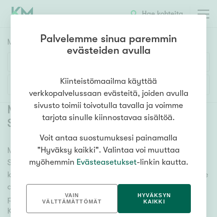
Hae kohteita
Palvelemme sinua paremmin
Myyntikohteet
HAE
evästeiden avulla
Huoneluku
Kiinteistömaailma käyttää
Lisää hakuehtoja
verkkopalvelussaan evästeitä, joiden avulla
1h
2h
3h
4h
5h+
sivusto toimii toivotulla tavalla ja voimme
Myytävät asunnot Kuopio
tarjota sinulle kiinnostavaa sisältöä.
Saaristokaupunki
(
19
)
Voit antaa suostumuksesi painamalla
Asuntotyyppi
"Hyväksy kaikki". Valintaa voi muuttaa
Meiltä löydät myytävät asunnot Kuopio
Kerros-/luhtitalo
myöhemmin
Evästeasetukset
-linkin kautta.
Saaristokaupunki, oli tarpeesi mikä vain! Tuhansien
Rivitalo/paritalo
kohteiden ja satojen kiinteistönvälittäjien verkostomme
Omakoti-/erillistalo
auttaa sinua kenties elämäsi tärkeimmässä
VAIN
HYVÄKSYN
päätöksessä. Katso alta kaikki myytävät asunnot
Maa- tai metsätila
VÄLTTÄMÄTTÖMÄT
KAIKKI
Kuopio Saaristokaupunki. Hyödynnä myös kätevää