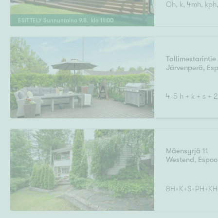
Oh, k, 4mh, kph, 
ESITTELY
Sunnuntaina
9
.
8
. klo
11
:
00
Uudiskohteet
Tallimestarintie 
Järvenperä
,
Es
Arvokohteet
4-5 h + k + s + 
Kunto
Mäensyrjä 11
Westend
,
Espoo
8H+K+S+PH+KH
Ominaisuudet
H