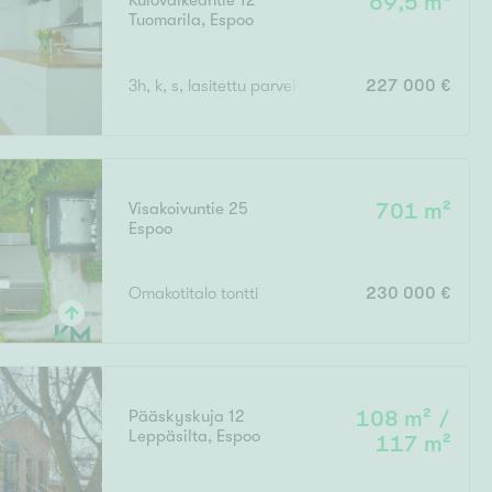
Kulovalkeantie 12
69,5 m²
Tuomarila
,
Espoo
Ylivieska
Ylöjärvi
3h, k, s, lasitettu parveke
227 000 €
oki
rkulla
Visakoivuntie 25
701 m²
Espoo
Omakotitalo tontti
230 000 €
Kokonaispinta-ala
Pääskyskuja 12
108 m² /
Leppäsilta
,
Espoo
117 m²