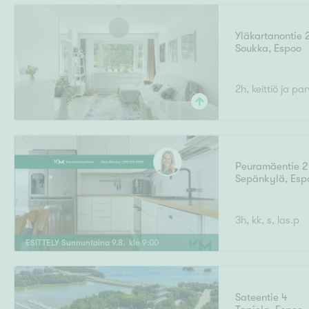
Yläkartanontie 
Soukka
,
Espoo
2h, keittiö ja pa
Peuramäentie 2
Sepänkylä
,
Esp
3h, kk, s, las.p
ESITTELY
Sunnuntaina
9
.
8
. klo
9
:
00
Sateentie 4