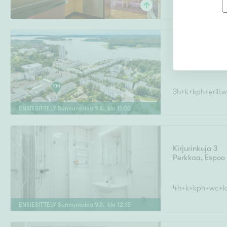
Merivalkama 1
Kivenlahti
,
Espo
3h+k+kph+erill.
ENSIESITTELY
Sunnuntaina
9
.
8
. klo
11
:
00
Kirjurinkuja 3
Perkkaa
,
Espoo
4h+k+kph+wc+la
ENSIESITTELY
Sunnuntaina
9
.
8
. klo
12
:
15