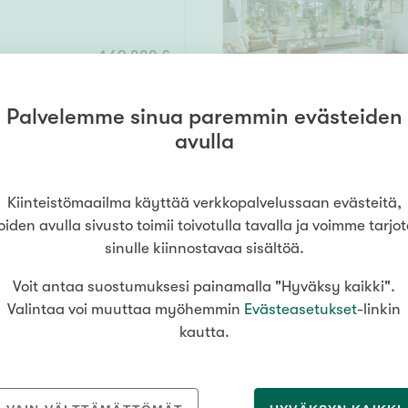
169 000 €
ESITTELY
Maanantaina
10
.
8
. klo
1
Palvelemme sinua paremmin evästeiden
avulla
76,5 m²
Kiinteistömaailma käyttää verkkopalvelussaan evästeitä,
oiden avulla sivusto toimii toivotulla tavalla ja voimme tarjo
p.
129 000 €
sinulle kiinnostavaa sisältöä.
Voit antaa suostumuksesi painamalla "Hyväksy kaikki".
Valintaa voi muuttaa myöhemmin
Evästeasetukset
-linkin
3
128 m² /
kautta.
o
134,5 m²
ph, s, khh, vh, erill.wc, autokatos, varasto
290 000 €