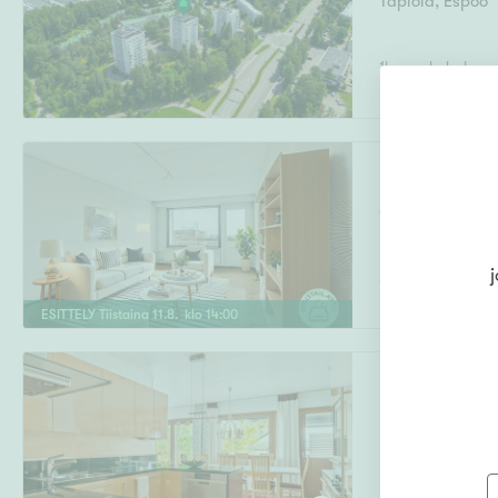
Tapiola
,
Espoo
1h, avok, kph
Kääntöpiiri 2
Olari
,
Espoo
j
3h, k, kph, lasit.
ESITTELY
Tiistaina
11
.
8
. klo
14
:
00
Nihtimäenkuja 
Nihtimäki
,
Espo
5h, avokeittiö, k