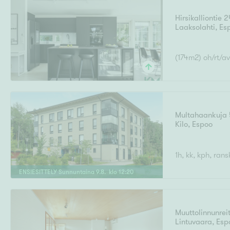
Hirsikalliontie 2
Laaksolahti
,
Es
(174m2) oh/rt/av
Multahaankuja 
Kilo
,
Espoo
1h, kk, kph, ran
ENSIESITTELY
Sunnuntaina
9
.
8
. klo
12
:
20
Muuttolinnunreit
Lintuvaara
,
Esp