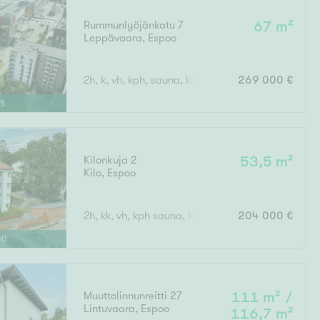
Rummunlyöjänkatu 7
67 m²
Leppävaara
,
Espoo
terassiparveke, 2 terassia
2h, k, vh, kph, sauna, lasitettu parveke
269 000 €
15
Kilonkuja 2
53,5 m²
Kilo
,
Espoo
2h, kk, vh, kph sauna, lasitettu parveke
204 000 €
10
Muuttolinnunreitti 27
111 m² /
Lintuvaara
,
Espoo
116,7 m²