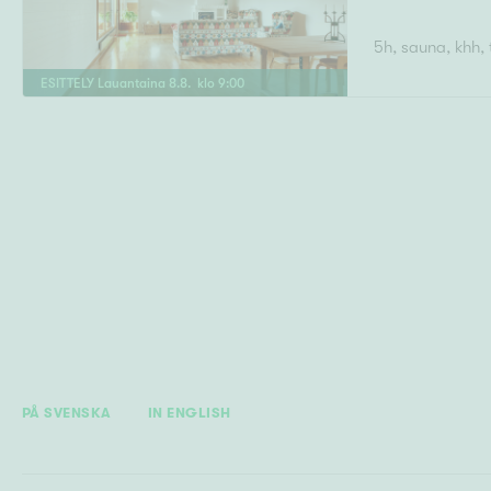
5h, sauna, khh, 
ESITTELY
Lauantaina
8
.
8
. klo
9
:
00
PÅ SVENSKA
IN ENGLISH