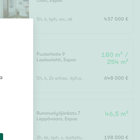
Olari
,
Espoo
5h, k, kph, wc, ak
437 000 €
4
:
30
Puutarhatie 9
180 m² /
Laaksolahti
,
Espoo
254 m²
ta
5h, k, 2x eril.wc. kph,s, autokatos
648 000 €
Rummunlyöjänkatu 7
46,5 m²
Leppävaara
,
Espoo
2h, kk, kph, s, lasitettu parveke
198 000 €