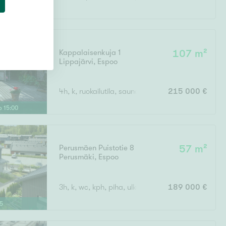
15
Kappalaisenkuja 1
107 m²
Lippajärvi
,
Espoo
4h, k, ruokailutila, sauna/kph/wc, vh, erill.wc, var
215 000 €
lo
15
:
00
Perusmäen Puistotie 8
57 m²
Perusmäki
,
Espoo
3h, k, wc, kph, piha, ulkovarasto,
189 000 €
5