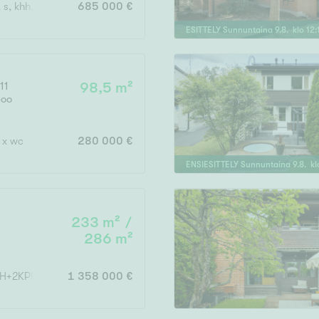
s, khh, erill.wc, vh
685 000 €
ESITTELY
Sunnuntaina
9
.
8
. klo
12
:
Vain uudiskohteet
11
98,5 m²
poo
Vain arvokohteet
2 x wc
280 000 €
ENSIESITTELY
Sunnuntaina
9
.
8
. k
Hyvä
Tyydyttävä
233 m² /
Välttävä
286 m²
H+2KPH+3WC+AUTOTALLI+VAR
1 358 000 €
issi