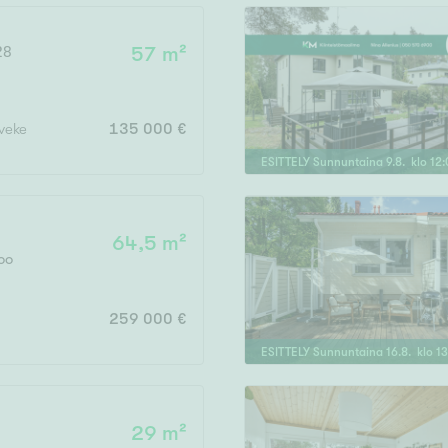
Järvi- tai merinäköala
Maalämpö
28
57 m²
Oma ranta
Oma sauna
rveke
135 000 €
Parveke
ESITTELY
Sunnuntaina
9
.
8
. klo
12
:
Senioriasunto
64,5 m²
oo
259 000 €
ESITTELY
Sunnuntaina
16
.
8
. klo
13
29 m²