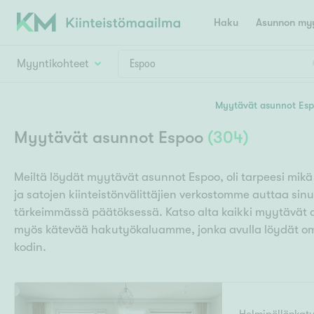
Haku
Asunnon myy
Myyntikohteet
Valitse lähin myymäläpaikkakunta
Myytävät asunnot Es
Asun
Huoneluku
Myytävät asunnot Espoo
(
304
)
E
K
Kiint
Tarj
Espoo
Ka
Meiltä löydät myytävät asunnot Espoo, oli tarpeesi mikä
Ka
Asuntotyyppi
Ki
ja satojen kiinteistönvälittäjien verkostomme auttaa sin
Kiint
Ko
H
tärkeimmässä päätöksessä. Katso alta kaikki myytävät
R
Digi
myös kätevää hakutyökaluamme, jonka avulla löydät om
Hamina
Helsinki
Hyvinkää
Avoi
kodin.
L
Hämeenlinna
Lah
T
Lev
I
Päätök