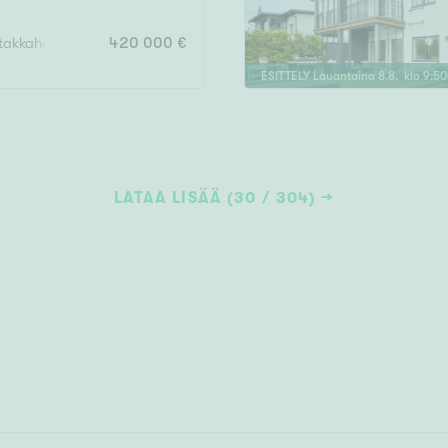
takkahuone, 2xwc, uima-allas, autotalli, varasto, pihavarasto
420 000 €
ESITTELY
Lauantaina
8
.
8
. klo
9
:
50
LATAA LISÄÄ (30 / 304)