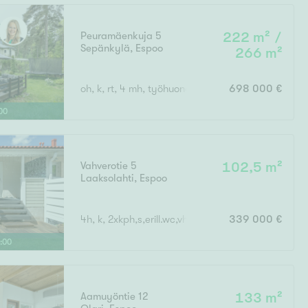
Peuramäenkuja 5
222 m² /
Sepänkylä
,
Espoo
266 m²
oh, k, rt, 4 mh, työhuone, saunaosasto, th, varas
698 000 €
00
Vahverotie 5
102,5 m²
Laaksolahti
,
Espoo
4h, k, 2xkph,s,erill.wc,vh,kuisti/terassi,piha
339 000 €
:
00
Aamuyöntie 12
133 m²