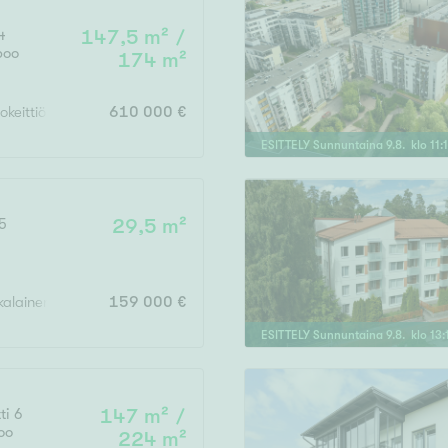
4
147,5 m² /
poo
174 m²
okeittiö, 3mh, takkah, askartelutila, saunaosasto, kph, vh, khh, 3wc, 
610 000 €
ESITTELY
Sunnuntaina
9
.
8
. klo
11
:
5
29,5 m²
skalainen parveke
159 000 €
ESITTELY
Sunnuntaina
9
.
8
. klo
13
:
ti 6
147 m² /
oo
224 m²