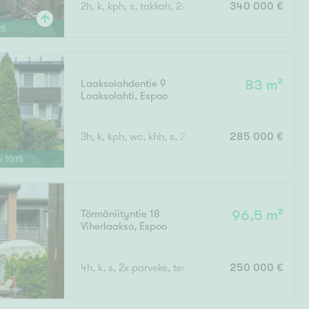
2h, k, kph, s, takkah, 2x wc, askartelutila, varast
340 000 €
15
Ei uudiskohteita
Laaksolahdentie 9
83 m²
Laaksolahti
,
Espoo
Ei arvokohteita
3h, k, kph, wc, khh, s, 2x vh, las.p, varasto
285 000 €
lo
10
:
15
Törmäniityntie 18
96,5 m²
Viherlaakso
,
Espoo
4h, k, s, 2x parveke, terassi
250 000 €