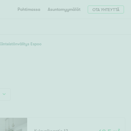
Pohtimassa
Asuntomyymälät
OTA YHTEYTTÄ
HAE
Hae postinumerosi perusteella
Kiinteistönvälitys Espoo
unnon ostajille
4h
5h+
 liittyvät
T
Tahko
Tampere
Tornio
Turku
totoimeksianto
Tuusula
V
 meidät
Vaasa
Valkeakoski
Vantaa
tys alueellasi
Varkaus
Y
vaniemi