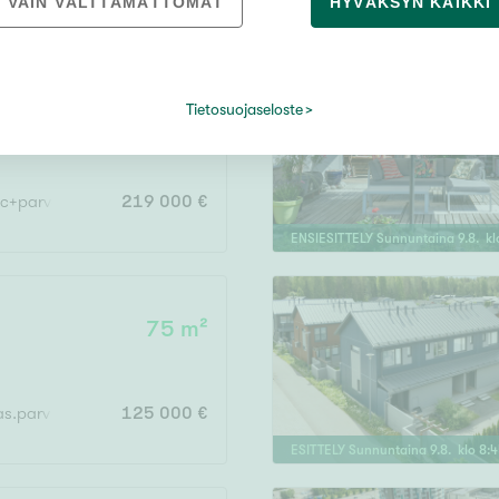
VAIN VÄLTTÄMÄTTÖMÄT
HYVÄKSYN KAIKKI
ESITTELY
Sunnuntaina
9
.
8
. klo
10
:
Tietosuojaseloste
82 m²
o
wc+parveke
219 000 €
ENSIESITTELY
Sunnuntaina
9
.
8
. k
75 m²
s.parv
125 000 €
ESITTELY
Sunnuntaina
9
.
8
. klo
8
:
4