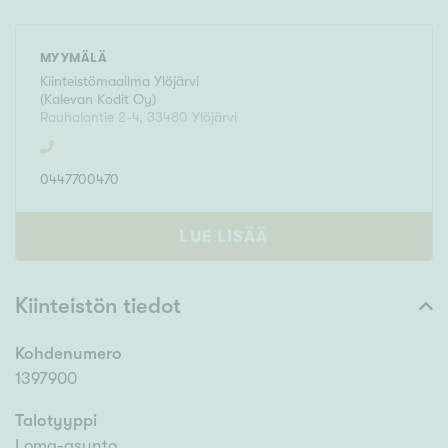
MYYMÄLÄ
Kiinteistömaailma
Ylöjärvi
(
Kalevan Kodit Oy
)
Rauhalantie 2-4
,
33480
Ylöjärvi
0447700470
LUE LISÄÄ
Kiinteistön tiedot
Kohdenumero
1397900
Talotyyppi
Loma-asunto