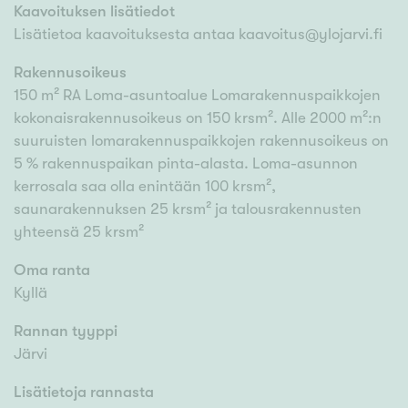
Kaavoituksen lisätiedot
Lisätietoa kaavoituksesta antaa kaavoitus@ylojarvi.fi
Rakennusoikeus
150 m² RA Loma-asuntoalue Lomarakennuspaikkojen
kokonaisrakennusoikeus on 150 krsm². Alle 2000 m²:n
suuruisten lomarakennuspaikkojen rakennusoikeus on
5 % rakennuspaikan pinta-alasta. Loma-asunnon
kerrosala saa olla enintään 100 krsm²,
saunarakennuksen 25 krsm² ja talousrakennusten
yhteensä 25 krsm²
Oma ranta
Kyllä
Rannan tyyppi
Järvi
Lisätietoja rannasta