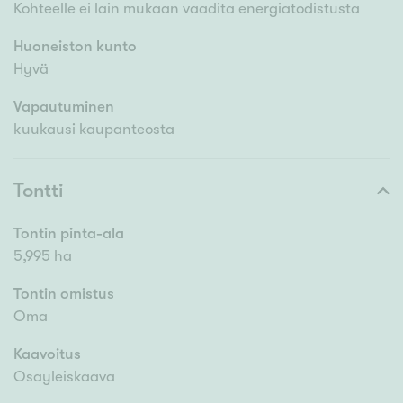
Kohteelle ei lain mukaan vaadita energiatodistusta
Huoneiston kunto
Hyvä
Vapautuminen
kuukausi kaupanteosta
Tontti
Tontin pinta-ala
5,995 ha
Tontin omistus
Oma
Kaavoitus
Osayleiskaava