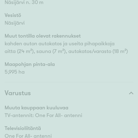
Näsijärvi n. 30 m
Vesistö
Näsijärvi
Muut tontilla olevat rakennukset
kahden auton autokatos ja useita pihapaikkoja
aitta (24 m²), sauna (7 m²), autokatos/varasto (18 m²)
Maapohjan pinta-ala
5,995 ha
Varustus
Muuta kauppaan kuuluvaa
TV-antennit: One For All- antenni
Televisioliitäntä
One For All- antenni