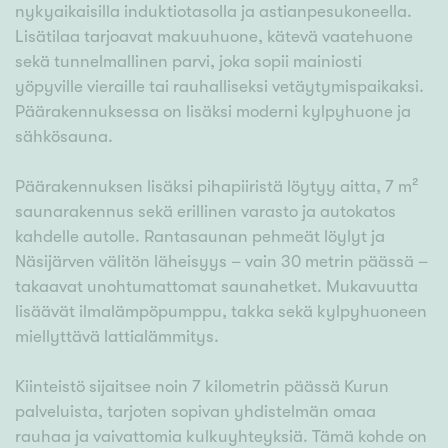
nykyaikaisilla induktiotasolla ja astianpesukoneella.
Lisätilaa tarjoavat makuuhuone, kätevä vaatehuone
sekä tunnelmallinen parvi, joka sopii mainiosti
yöpyville vieraille tai rauhalliseksi vetäytymispaikaksi.
Päärakennuksessa on lisäksi moderni kylpyhuone ja
sähkösauna.
Päärakennuksen lisäksi pihapiiristä löytyy aitta, 7 m²
saunarakennus sekä erillinen varasto ja autokatos
kahdelle autolle. Rantasaunan pehmeät löylyt ja
Näsijärven välitön läheisyys – vain 30 metrin päässä –
takaavat unohtumattomat saunahetket. Mukavuutta
lisäävät ilmalämpöpumppu, takka sekä kylpyhuoneen
miellyttävä lattialämmitys.
Kiinteistö sijaitsee noin 7 kilometrin päässä Kurun
palveluista, tarjoten sopivan yhdistelmän omaa
rauhaa ja vaivattomia kulkuyhteyksiä. Tämä kohde on