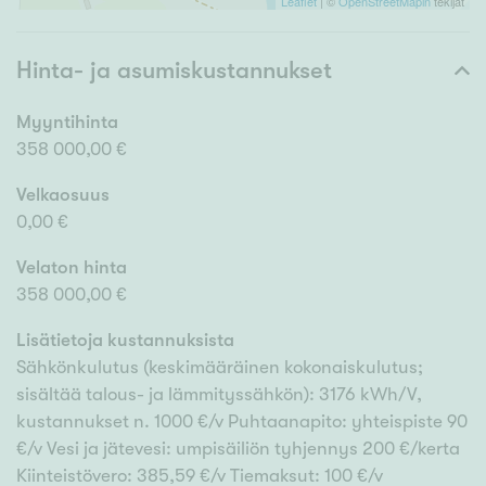
Leaflet
| ©
OpenStreetMapin
tekijät
Hinta- ja asumiskustannukset
Myyntihinta
358 000,00 €
Velkaosuus
0,00 €
Velaton hinta
358 000,00 €
Lisätietoja kustannuksista
Sähkönkulutus (keskimääräinen kokonaiskulutus;
sisältää talous- ja lämmityssähkön): 3176 kWh/V,
kustannukset n. 1000 €/v Puhtaanapito: yhteispiste 90
€/v Vesi ja jätevesi: umpisäiliön tyhjennys 200 €/kerta
Kiinteistövero: 385,59 €/v Tiemaksut: 100 €/v