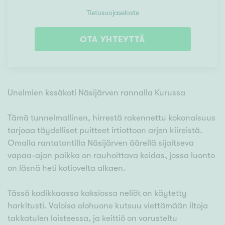
Tietosuojaseloste
OTA YHTEYTTÄ
Unelmien kesäkoti Näsijärven rannalla Kurussa
Tämä tunnelmallinen, hirrestä rakennettu kokonaisuus
tarjoaa täydelliset puitteet irtiottoon arjen kiireistä.
Omalla rantatontilla Näsijärven äärellä sijaitseva
vapaa-ajan paikka on rauhoittava keidas, jossa luonto
on läsnä heti kotiovelta alkaen.
Tässä kodikkaassa kaksiossa neliöt on käytetty
harkitusti. Valoisa olohuone kutsuu viettämään iltoja
takkatulen loisteessa, ja keittiö on varusteltu