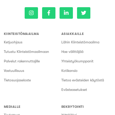
KIINTEISTÖMAAILMA
ASIAKKAILLE
Ketjuohjaus
Lähin Kiinteistömaailma
Tutustu Kiinteistömaailmaan
Hae välittäjää
Palvelut rakennuttajille
Yhteistyökumppanit
Vastuullisuus
Kotikansio
Tietosuojaseloste
Tietoa evästeiden käytöstä
Evästeasetukset
MEDIALLE
REKRYTOINTI