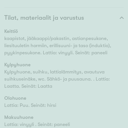
Tilat, materiaalit ja varustus
Keittiö
kaapistot, jääkaappi/pakastin, astianpesukone,
liesituuletin hormiin, erillisuuni- ja taso (induktio),
pyykinpesukone. Lattia: vinyyli. Seinät: paneeli
Kylpyhuone
Kylpyhuone, suihku, lattialämmitys, avautuva
suihkuseinäke, wc. Sähkö- ja puusauna. . Lattia:
Laatta. Seinät: Laatta
Olohuone
Lattia: Puu. Seinät: hirsi
Makuuhuone
Lattia: vinyyli . Seinät: paneeli