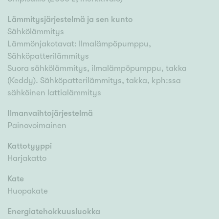
Lämmitysjärjestelmä ja sen kunto
Sähkölämmitys
Lämmönjakotavat: Ilmalämpöpumppu,
Sähköpatterilämmitys
Suora sähkölämmitys, ilmalämpöpumppu, takka
(Keddy). Sähköpatterilämmitys, takka, kph:ssa
sähköinen lattialämmitys
Ilmanvaihtojärjestelmä
Painovoimainen
Kattotyyppi
Harjakatto
Kate
Huopakate
Energiatehokkuusluokka