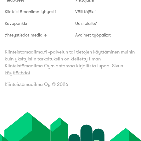
Tiedotteet
Yrittäjäksi
Kiinteistömaailma lyhyesti
Välittäjäksi
Kuvapankki
Uusi alalle?
Yhteystiedot medialle
Avoimet työpaikat
Kiinteistomaailma.fi -palvelun tai tietojen käyttäminen muihin
kuin yksityisiin tarkoituksiin on kielletty ilman
Kiinteistömaailma Oy:n antamaa kirjallista lupaa.
Sivun
käyttöehdot
Kiinteistömaailma Oy ©
2026