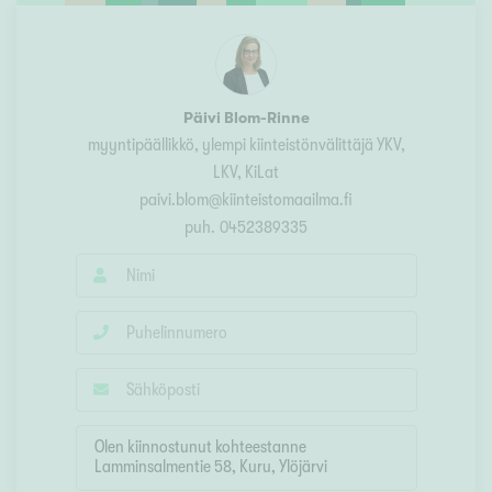
Päivi Blom-Rinne
myyntipäällikkö, ylempi kiinteistönvälittäjä YKV,
LKV, KiLat
paivi.blom@kiinteistomaailma.fi
puh.
0452389335