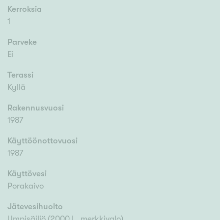
Kerroksia
1
Parveke
Ei
Terassi
Kyllä
Rakennusvuosi
1987
Käyttöönottovuosi
1987
Käyttövesi
Porakaivo
Jätevesihuolto
Umpisäiliö (2000 L, merkkivalo)