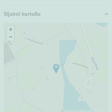
Sijainti kartalla
+
−