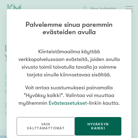
OTA YHTEYTTÄ
ESITTELY
KOHTEEN TIEDOT
Hae kohteita
Palvelemme sinua paremmin
evästeiden avulla
Lamminsalmentie 58
,
Kuru
,
Kiinteistömaailma käyttää
Ylöjärvi
verkkopalvelussaan evästeitä, joiden avulla
sivusto toimii toivotulla tavalla ja voimme
tarjota sinulle kiinnostavaa sisältöä.
70
m²
/
79
m²
2h, k, kph/wc, s, parvi, vh + rantasauna,
Voit antaa suostumuksesi painamalla
aitta, autokatos/varasto, biokäymälä
"Hyväksy kaikki". Valintaa voi muuttaa
myöhemmin
Evästeasetukset
-linkin kautta.
358 000,00 €
358 000,00 €
Velaton hinta
Myyntihinta
VAIN
HYVÄKSYN
VÄLTTÄMÄTTÖMÄT
KAIKKI