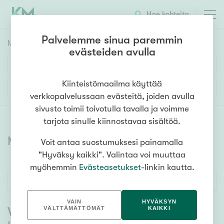
Hae kohteita
Palvelemme sinua paremmin
Myyntikohteet
HAE
evästeiden avulla
Huoneluku
Kiinteistömaailma käyttää
Lisää hakuehtoja
verkkopalvelussaan evästeitä, joiden avulla
1h
2h
3h
4h
5h+
sivusto toimii toivotulla tavalla ja voimme
tarjota sinulle kiinnostavaa sisältöä.
Myytävät asunnot
Voit antaa suostumuksesi painamalla
Asuntotyyppi
"Hyväksy kaikki". Valintaa voi muuttaa
Kerros-/luhtitalo
myöhemmin
Evästeasetukset
-linkin kautta.
Rivitalo/paritalo
Uusin ilmoitus ensin
Omakoti-/erillistalo
VAIN
HYVÄKSYN
Maa- tai metsätila
Valitsemillasi hakuehdoilla ei
VÄLTTÄMÄTTÖMÄT
KAIKKI