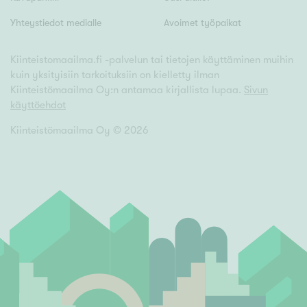
Tyydyttävä
Yhteystiedot medialle
Avoimet työpaikat
Välttävä
Kiinteistomaailma.fi -palvelun tai tietojen käyttäminen muihin
Ominaisuudet
kuin yksityisiin tarkoituksiin on kielletty ilman
Kiinteistömaailma Oy:n antamaa kirjallista lupaa.
Sivun
Hissi
käyttöehdot
Järvi- tai merinäköala
Kiinteistömaailma Oy ©
2026
Maalämpö
Oma ranta
Oma sauna
Parveke
Senioriasunto