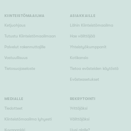
KIINTEISTÖMAAILMA
ASIAKKAILLE
Ketjuohjaus
Lähin Kiinteistömaailma
Rakennusvuosi
Tutustu Kiinteistömaailmaan
Hae välittäjää
Palvelut rakennuttajille
Yhteistyökumppanit
Uudiskohteet
Vastuullisuus
Kotikansio
Vain uudiskohteet
Ei uudiskohteita
Tietosuojaseloste
Tietoa evästeiden käytöstä
Evästeasetukset
Arvokohteet
Vain arvokohteet
Ei arvokohteita
MEDIALLE
REKRYTOINTI
Tiedotteet
Yrittäjäksi
Kunto
Kiinteistömaailma lyhyesti
Välittäjäksi
Hyvä
Kuvapankki
Uusi alalle?