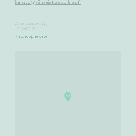
kerava
@
kiinteistomaailma.fi
Asuntokerava Oy
1041622-9
Tietosuojaseloste ›