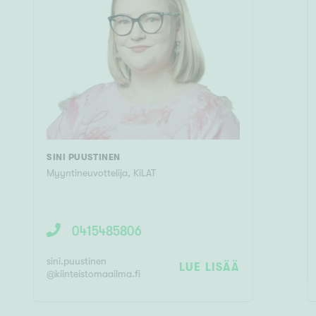
SINI PUUSTINEN
Myyntineuvottelija, KiLAT
0415485806
sini.puustinen
LUE LISÄÄ
@
kiinteistomaailma.fi