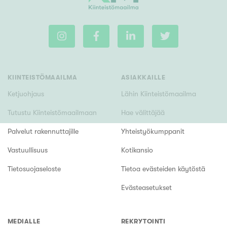
KIINTEISTÖMAAILMA
ASIAKKAILLE
Ketjuohjaus
Lähin Kiinteistömaailma
Tutustu Kiinteistömaailmaan
Hae välittäjää
Palvelut rakennuttajille
Yhteistyökumppanit
Vastuullisuus
Kotikansio
Tietosuojaseloste
Tietoa evästeiden käytöstä
Evästeasetukset
MEDIALLE
REKRYTOINTI