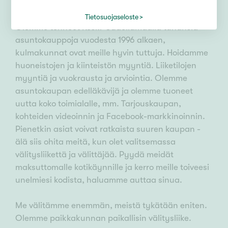
Tietosuojaseloste
Olemme tehneet Keski-Uudellamaalla tuhansia
asuntokauppoja vuodesta 1996 alkaen,
kulmakunnat ovat meille hyvin tuttuja. Hoidamme
huoneistojen ja kiinteistön myyntiä. Liiketilojen
myyntiä ja vuokrausta ja arviointia. Olemme
asuntokaupan edelläkävijä ja olemme tuoneet
uutta koko toimialalle, mm. Tarjouskaupan,
kohteiden videoinnin ja Facebook-markkinoinnin.
Pienetkin asiat voivat ratkaista suuren kaupan -
älä siis ohita meitä, kun olet valitsemassa
välitysliikettä ja välittäjää. Pyydä meidät
maksuttomalle kotikäynnille ja kerro meille toiveesi
unelmiesi kodista, haluamme auttaa sinua.
Me välitämme enemmän, meistä tykätään eniten.
Olemme paikkakunnan paikallisin välitysliike.