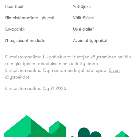
Tiedotteet
Yrittäjäksi
Kiinteistömaailma lyhyesti
Välittäjäksi
Kuvapankki
Uusi alalle?
Yhteystiedot medialle
Avoimet työpaikat
Kiinteistomaailma.fi -palvelun tai tietojen käyttäminen muihin
kuin yksityisiin tarkoituksiin on kielletty ilman
Kiinteistömaailma Oy:n antamaa kirjallista lupaa.
Sivun
käyttöehdot
Kiinteistömaailma Oy ©
2026