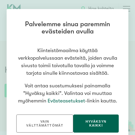
Hae kohteita
Palvelemme sinua paremmin
evästeiden avulla
0941741600
OTA YHTEYTTÄ
Kiinteistömaailma käyttää
verkkopalvelussaan evästeitä, joiden avulla
sivusto toimii toivotulla tavalla ja voimme
Kiinteistömaailma
Kerava
tarjota sinulle kiinnostavaa sisältöä.
Voit antaa suostumuksesi painamalla
"Hyväksy kaikki". Valintaa voi muuttaa
myöhemmin
Evästeasetukset
-linkin kautta.
VAIN
HYVÄKSYN
VÄLTTÄMÄTTÖMÄT
KAIKKI