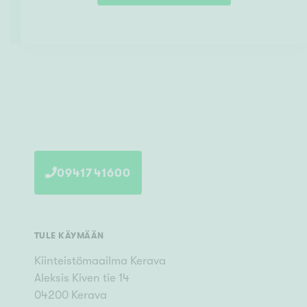
0941741600
TULE KÄYMÄÄN
Kiinteistömaailma
Kerava
Aleksis Kiven tie 14
04200
Kerava