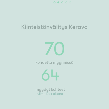
Kiinteistönvälitys Kerava
70
kohdetta myynnissä
64
myydyt kohteet
viim. 12kk aikana