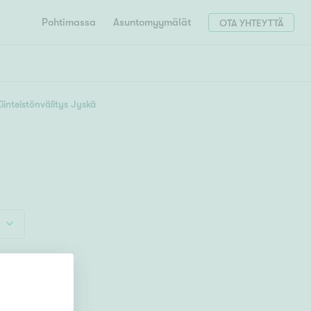
Pohtimassa
Asuntomyymälät
OTA YHTEYTTÄ
HAE
Hae postinumerosi perusteella
iinteistönvälitys Jyskä
unnon ostajille
4h
5h+
 liittyvät
T
Tahko
Tampere
Tornio
Turku
totoimeksianto
Tuusula
V
 meidät
Vaasa
Valkeakoski
Vantaa
tys alueellasi
Varkaus
Y
vaniemi