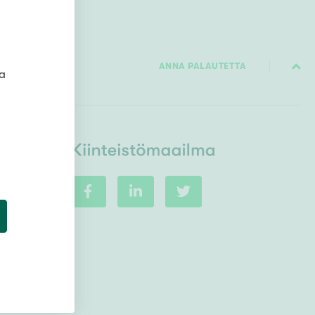
Ylivieska
Ylöjärvi
oki
ANNA PALAUTETTA
rkulla
ta
Kokonaispinta-ala