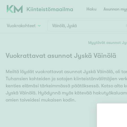
Haku
Asunnon myy
Vuokrakohteet
Valitse lähin myymäläpaikkakunta
Myytävät asunnot Jy
Asun
Huoneluku
Vuokrattavat asunnot Jyskä Väinölä
E
K
Kiint
Tarj
Espoo
Ka
Meiltä löydät vuokrattavat asunnot Jyskä Väinölä, oli ta
Ka
Asuntotyyppi
Ki
Tuhansien kohteiden ja satojen kiinteistönvälittäjien v
Kiint
Ko
H
kenties elämäsi tärkeimmässä päätöksessä. Katso alta k
R
Digi
Jyskä Väinölä. Hyödynnä myös kätevää hakutyökaluamm
Hamina
Helsinki
Hyvinkää
Avoi
omien toiveidesi mukaisen kodin.
L
Hämeenlinna
Lah
T
Lev
I
Päätök