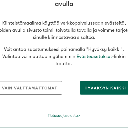
Senioriasuminen
avulla
jen hinnat
Valitse kiinteistönvälittäjä
oimitila
S
stönvälitys alueellasi
Arviointipalvelu
utotalli
keli
Mänttä
Kiinteistömaailma käyttää verkkopalvelussaan evästeitä,
Salo
Savonlinna
Seinäj
Muut
Siilinjärvi
Sotkamo
Söde
oiden avulla sivusto toimii toivotulla tavalla ja voimme tarjo
sinulle kiinnostavaa sisältöä.
kia
Nummela
Voit antaa suostumuksesi painamalla "Hyväksy kaikki".
€ / kk
Valintaa voi muuttaa myöhemmin
Evästeasetukset
-linkin
MEDIALLE
REKRYTOINTI
kautta.
Tiedotteet
Yrittäjäksi
Kiinteistömaailma lyhyesti
Välittäjäksi
Asuinpinta-ala
VAIN VÄLTTÄMÄTTÖMÄT
HYVÄKSYN KAIKKI
Kuvapankki
Uusi alalle?
Yhteystiedot medialle
Avoimet työpaikat
m²
Tietosuojaseloste