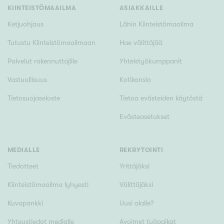
Hyvä
KIINTEISTÖMAAILMA
ASIAKKAILLE
Tyydyttävä
Ketjuohjaus
Lähin Kiinteistömaailma
Välttävä
Tutustu Kiinteistömaailmaan
Hae välittäjää
Palvelut rakennuttajille
Yhteistyökumppanit
Ominaisuudet
Vastuullisuus
Kotikansio
Hissi
Tietosuojaseloste
Tietoa evästeiden käytöstä
Järvi- tai merinäköala
Maalämpö
Evästeasetukset
Oma ranta
Oma sauna
MEDIALLE
REKRYTOINTI
Parveke
Tiedotteet
Yrittäjäksi
Senioriasunto
Kiinteistömaailma lyhyesti
Välittäjäksi
Kuvapankki
Uusi alalle?
Yhteystiedot medialle
Avoimet työpaikat