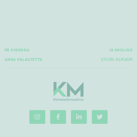
m²
Rakennusvuosi
PÅ SVENSKA
IN ENGLISH
ANNA PALAUTETTA
SIVUN ALKUUN
Uudiskohteet
Vain uudiskohteet
Ei uudiskohteita
Arvokohteet
Vain arvokohteet
Ei arvokohteita
Kunto