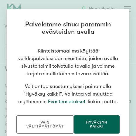
Hae kohteita
Palvelemme sinua paremmin
Vuokrakohteet
HAE
evästeiden avulla
Huoneluku
Kiinteistömaailma käyttää
Lisää hakuehtoja
verkkopalvelussaan evästeitä, joiden avulla
1h
2h
3h
4h
5h+
sivusto toimii toivotulla tavalla ja voimme
Vuokrattavat asunnot Haukivuori
(
1
)
tarjota sinulle kiinnostavaa sisältöä.
Meiltä löydät vuokrattavat asunnot Haukivuori, oli
Voit antaa suostumuksesi painamalla
Asuntotyyppi
tarpeesi mikä vain! Tuhansien kohteiden ja satojen
"Hyväksy kaikki". Valintaa voi muuttaa
Kerros-/luhtitalo
kiinteistönvälittäjien verkostomme auttaa sinua kenties
myöhemmin
Evästeasetukset
-linkin kautta.
Rivitalo/paritalo
elämäsi tärkeimmässä päätöksessä. Katso alta kaikki
vuokrattavat asunnot Haukivuori. Hyödynnä myös
Omakoti-/erillistalo
VAIN
HYVÄKSYN
kätevää hakutyökaluamme, jonka avulla löydät omien
Maa- tai metsätila
VÄLTTÄMÄTTÖMÄT
KAIKKI
toiveidesi mukaisen kodin.