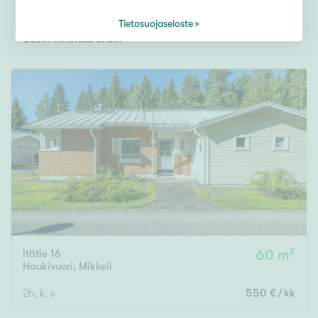
Tontti
Vapaa-ajan asunto
Tietosuojaseloste
Uusin ilmoitus ensin
Toimitila
Autotalli
Muut
Hinta
€ / kk
Itätie 16
60 m²
Pinta-ala
Haukivuori
,
Mikkeli
Asuinpinta-ala
Kokonaispinta-ala
2h, k, s
550 €/kk