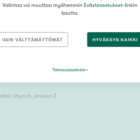
mukaan
Valintaa voi muuttaa myöhemmin
Evästeasetukset
-linkin
kautta.
VAIN VÄLTTÄMÄTTÖMÄT
HYVÄKSYN KAIKKI
Tietosuojaseloste
kaikki täynnä, jonossa 3