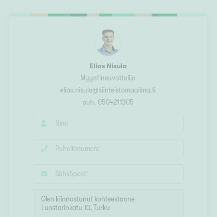
Ylivieska
Ylöjärvi
oki
rkulla
Elias Nisula
Myyntineuvottelija
elias.nisula@kiinteistomaailma.fi
puh.
0504211305