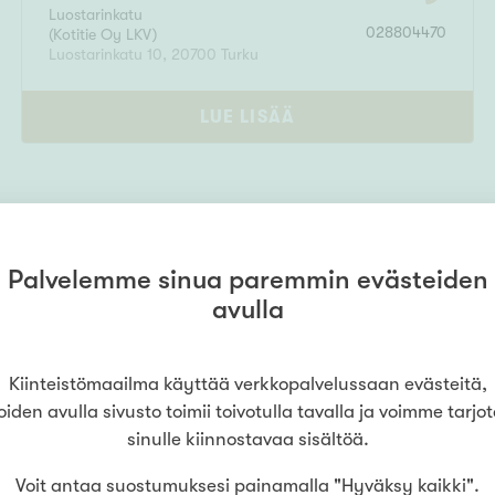
Luostarinkatu
028804470
(
Kotitie Oy LKV
)
Luostarinkatu 10
,
20700
Turku
LUE LISÄÄ
Palvelemme sinua paremmin evästeiden
avulla
Kiinteistömaailma käyttää verkkopalvelussaan evästeitä,
oiden avulla sivusto toimii toivotulla tavalla ja voimme tarjo
urku
sinulle kiinnostavaa sisältöä.
Voit antaa suostumuksesi painamalla "Hyväksy kaikki".