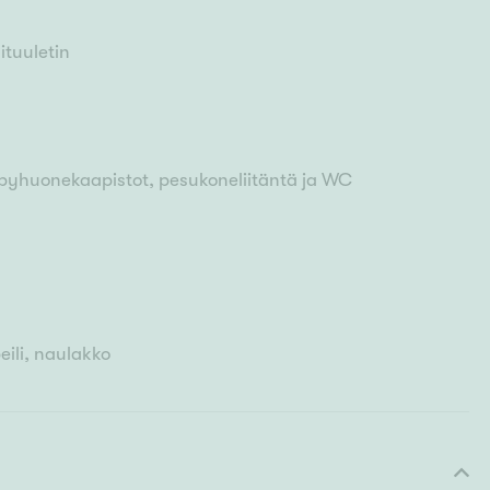
ituuletin
ylpyhuonekaapistot, pesukoneliitäntä ja WC
eili, naulakko