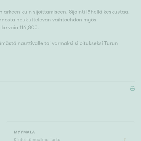
 arkeen kuin sijoittamiseen. Sijainti lähellä keskustaa,
sunnosta houkuttelevan vaihtoehdon myös
ike vain 116,80€.
mästä nauttivalle tai varmaksi sijoitukseksi Turun
MYYMÄLÄ
Kiinteistömaailma
Turku