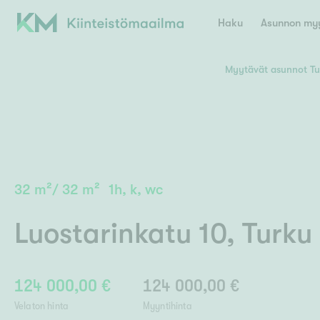
Haku
Asunnon myy
Myytävät asunnot Tu
Valitse lähin myymäläpaikkakunta
Asun
E
K
Kiint
Tarj
Espoo
Ka
Ka
32
m²
/
32
m²
1h, k, wc
Ki
Kiint
Ko
H
Digi
Luostarinkatu 10
,
Turku
Hamina
Helsinki
Hyvinkää
Avoi
L
Hämeenlinna
Lah
124 000,00 €
124 000,00 €
Lev
I
Päätök
Velaton hinta
Myyntihinta