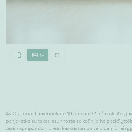
14
As Oy Turun Luostarinkatu 10 tarjoaa 32 m²:n yksiön, jos
pohjaratkaisu tekee asunnosta selkeän ja helppokäyttöise
asumisympäristön aivan keskustan palveluiden läheisy