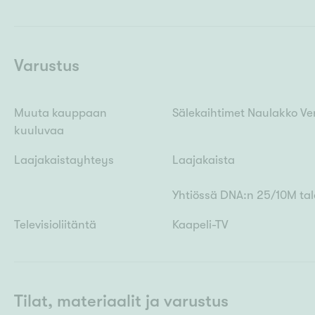
Varustus
Muuta kauppaan
Sälekaihtimet Naulakko Verh
kuuluvaa
Laajakaistayhteys
Laajakaista
Yhtiössä DNA:n 25/10M tal
Televisioliitäntä
Kaapeli-TV
Tilat, materiaalit ja varustus