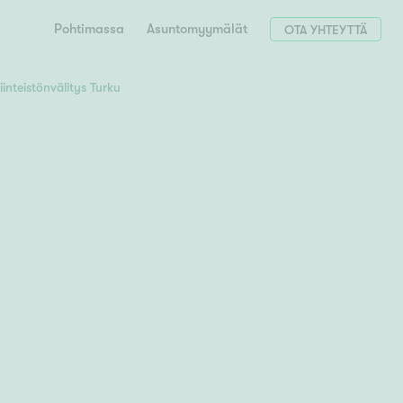
Pohtimassa
Asuntomyymälät
OTA YHTEYTTÄ
iinteistönvälitys Turku
Hae postinumerosi perusteella
unnon ostajille
 liittyvät
T
Tahko
Tampere
Tornio
Turku
totoimeksianto
Tuusula
V
 meidät
Vaasa
Valkeakoski
Vantaa
tys alueellasi
Varkaus
Y
vaniemi