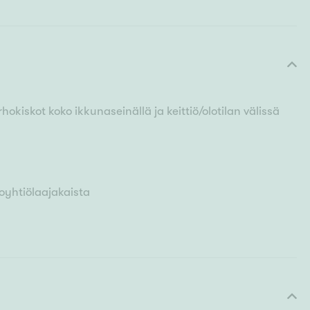
okiskot koko ikkunaseinällä ja keittiö/olotilan välissä
oyhtiölaajakaista