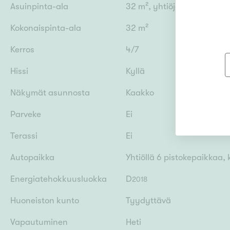
Asuinpinta-ala
32 m², yhtiöjärjestyksen 
Kokonaispinta-ala
32 m²
Kerros
4/7
Hissi
Kyllä
Näkymät asunnosta
Kaakko
Parveke
Ei
Terassi
Ei
Autopaikka
Yhtiöllä 6 pistokepaikkaa, 
Energiatehokkuusluokka
D
2018
Huoneiston kunto
Tyydyttävä
Vapautuminen
Heti