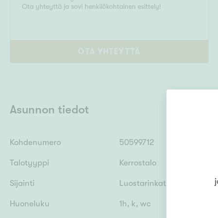
Ota yhteyttä ja sovi henkilökohtainen esittely!
OTA YHTEYTTÄ
Asunnon tiedot
Kohdenumero
50599712
Talotyyppi
Kerrostalo
j
Sijainti
Luostarinkatu 10, 20700 T
Huoneluku
1h, k, wc