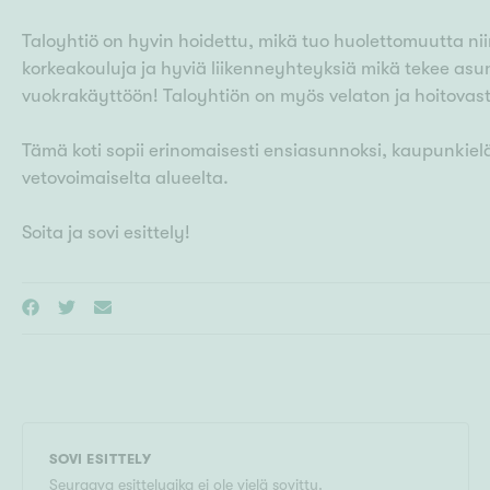
Taloyhtiö on hyvin hoidettu, mikä tuo huolettomuutta niin
korkeakouluja ja hyviä liikenneyhteyksiä mikä tekee a
vuokrakäyttöön! Taloyhtiön on myös velaton ja hoitovast
Tämä koti sopii erinomaisesti ensiasunnoksi, kaupunkielä
vetovoimaiselta alueelta.
Soita ja sovi esittely!
SOVI ESITTELY
Seuraava esittelyaika ei ole vielä sovittu.