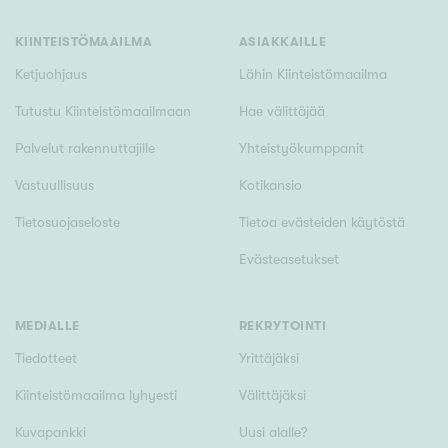
KIINTEISTÖMAAILMA
ASIAKKAILLE
Ketjuohjaus
Lähin Kiinteistömaailma
Tutustu Kiinteistömaailmaan
Hae välittäjää
Palvelut rakennuttajille
Yhteistyökumppanit
Vastuullisuus
Kotikansio
Tietosuojaseloste
Tietoa evästeiden käytöstä
Evästeasetukset
MEDIALLE
REKRYTOINTI
Tiedotteet
Yrittäjäksi
Kiinteistömaailma lyhyesti
Välittäjäksi
Kuvapankki
Uusi alalle?