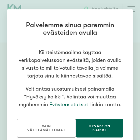
Hae kohteita
Palvelemme sinua paremmin
evästeiden avulla
0400304741
OTA YHTEYTTÄ
Kiinteistömaailma käyttää
verkkopalvelussaan evästeitä, joiden avulla
sivusto toimii toivotulla tavalla ja voimme
tarjota sinulle kiinnostavaa sisältöä.
Voit antaa suostumuksesi painamalla
"Hyväksy kaikki". Valintaa voi muuttaa
myöhemmin
Evästeasetukset
-linkin kautta.
VAIN
HYVÄKSYN
VÄLTTÄMÄTTÖMÄT
KAIKKI