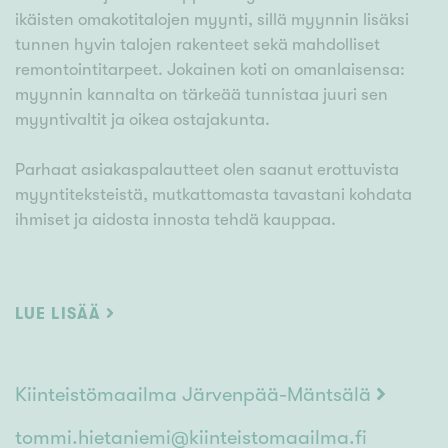
ikäisten omakotitalojen myynti, sillä myynnin lisäksi
tunnen hyvin talojen rakenteet sekä mahdolliset
remontointitarpeet. Jokainen koti on omanlaisensa:
myynnin kannalta on tärkeää tunnistaa juuri sen
myyntivaltit ja oikea ostajakunta.
Parhaat asiakaspalautteet olen saanut erottuvista
myyntiteksteistä, mutkattomasta tavastani kohdata
ihmiset ja aidosta innosta tehdä kauppaa.
Teen asiat kunnolla ja intohimolla asiakkaiden toiveita
toteuttaen, mutta osa ammattitaitoani on myös tuoda
LUE LISÄÄ
oma näkemykseni myynnin kannalta tärkeimmistä
asioista.
Kiinteistömaailma Järvenpää-Mäntsälä
MYYMINEN ON TAHTOTILA! Tämä on mukavaa!
tommi.hietaniemi@kiinteistomaailma.fi