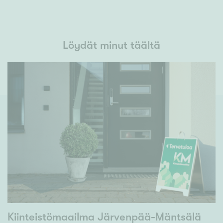
Löydät minut täältä
Kiinteistömaailma Järvenpää-Mäntsälä