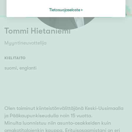
Tietosuojaseloste
Tommi Hietaniemi
Myyntineuvottelija
KIELITAITO
suomi, englanti
Olen toiminut kiinteistönvälittäjänä Keski-Uusimaalla
ja Pääkaupunkiseudulla noin 15 vuotta.
Minulta luonnistuu niin asunto-osakkeiden kuin
omakotitalojenkin kauppa. Erityisosaamistani on eri