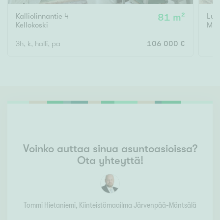
Kalliolinnantie 4
81 m²
Lum
Kellokoski
Mik
3h, k, halli, pa
106 000 €
Voinko auttaa sinua asuntoasioissa?
Ota yhteyttä!
Tommi Hietaniemi
, Kiinteistömaailma
Järvenpää-Mäntsälä