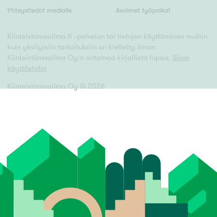
Yhteystiedot medialle
Avoimet työpaikat
Kiinteistomaailma.fi -palvelun tai tietojen käyttäminen muihin
kuin yksityisiin tarkoituksiin on kielletty ilman
Kiinteistömaailma Oy:n antamaa kirjallista lupaa.
Sivun
käyttöehdot
Kiinteistömaailma Oy ©
2026