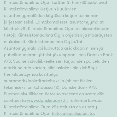
Kiinteistömaailma Oy:n keräämät henkilötiedot ovat
Kiinteistömaailma-ketjuun kuuluvien
asuntomyymälöiden käytössä ketjun toiminnan
järjestämiseksi. Lähtökohtaisesti asuntomyymälät
käsittelevät Kiinteistömaailma Oy:n asiakasrekisterin
tietoja Kiinteistömaailma Oy:n ohjeiden ja määräysten
mukaisesti. Kiinteistömaailma Oy ja/tai
Asuntomyymälä voi luovuttaa asiakkaan nimen ja
puhelinnumeron yhteistyökumppanilleen Danske Bank
A/S, Suomen sivuliikkeelle sen tarjoamien palveluiden
markkinointia varten, ellei asiakas ole kieltänyt
henkilötietojensa käsittelyä
suoramarkkinointitarkoituksiin (ohjeet kiellon
tekemiseksi on kohdassa 12). Danske Bank A/S,
Suomen sivuliikkeen tietosuojaseloste on saatavilla
osoitteesta
www.danskebank.fi
. Tarkempi kuvaus
Kiinteistömaailma Oy:n käsittelystä on esitetty
Kiinteistömaailma Oy:n
tietosuojaselosteesta
.