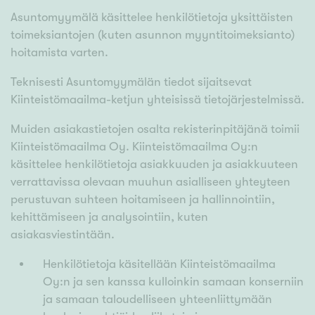
Asuntomyymälä käsittelee henkilötietoja yksittäisten
toimeksiantojen (kuten asunnon myyntitoimeksianto)
hoitamista varten.
Teknisesti Asuntomyymälän tiedot sijaitsevat
Kiinteistömaailma-ketjun yhteisissä tietojärjestelmissä.
Muiden asiakastietojen osalta rekisterinpitäjänä toimii
Kiinteistömaailma Oy. Kiinteistömaailma Oy:n
käsittelee henkilötietoja asiakkuuden ja asiakkuuteen
verrattavissa olevaan muuhun asialliseen yhteyteen
perustuvan suhteen hoitamiseen ja hallinnointiin,
kehittämiseen ja analysointiin, kuten
asiakasviestintään.
Henkilötietoja käsitellään Kiinteistömaailma
Oy:n ja sen kanssa kulloinkin samaan konserniin
ja samaan taloudelliseen yhteenliittymään