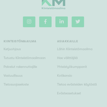
KIINTEISTÖMAAILMA
ASIAKKAILLE
Ketjuohjaus
Lähin Kiinteistömaailma
Tutustu Kiinteistömaailmaan
Hae välittäjää
Palvelut rakennuttajille
Yhteistyökumppanit
Vastuullisuus
Kotikansio
Tietosuojaseloste
Tietoa evästeiden käytöstä
Evästeasetukset