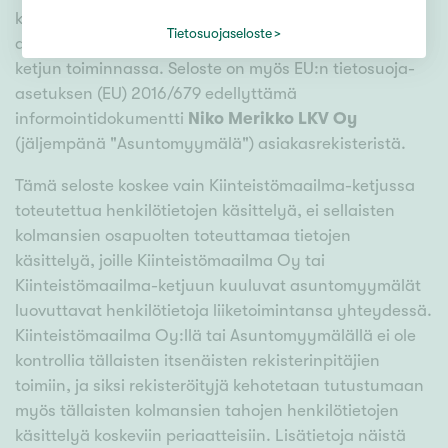
käsitellään Kiinteistömaailma-ketjun
Tietosuojaseloste
asuntomyymälässä ja yleisesti Kiinteistömaailma-
ketjun toiminnassa. Seloste on myös EU:n tietosuoja-
asetuksen (EU) 2016/679 edellyttämä
informointidokumentti
Niko Merikko LKV Oy
(jäljempänä "Asuntomyymälä") asiakasrekisteristä.
Tämä seloste koskee vain Kiinteistömaailma-ketjussa
toteutettua henkilötietojen käsittelyä, ei sellaisten
kolmansien osapuolten toteuttamaa tietojen
käsittelyä, joille Kiinteistömaailma Oy tai
Kiinteistömaailma-ketjuun kuuluvat asuntomyymälät
luovuttavat henkilötietoja liiketoimintansa yhteydessä.
Kiinteistömaailma Oy:llä tai Asuntomyymälällä ei ole
kontrollia tällaisten itsenäisten rekisterinpitäjien
toimiin, ja siksi rekisteröityjä kehotetaan tutustumaan
myös tällaisten kolmansien tahojen henkilötietojen
käsittelyä koskeviin periaatteisiin. Lisätietoja näistä