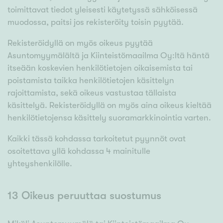
toimittavat tiedot yleisesti käytetyssä sähköisessä
muodossa, paitsi jos rekisteröity toisin pyytää.
Rekisteröidyllä on myös oikeus pyytää
Asuntomyymälältä ja Kiinteistömaailma Oy:ltä häntä
itseään koskevien henkilötietojen oikaisemista tai
poistamista taikka henkilötietojen käsittelyn
rajoittamista, sekä oikeus vastustaa tällaista
käsittelyä. Rekisteröidyllä on myös aina oikeus kieltää
henkilötietojensa käsittely suoramarkkinointia varten.
Kaikki tässä kohdassa tarkoitetut pyynnöt ovat
osoitettava yllä kohdassa 4 mainitulle
yhteyshenkilölle.
13 Oikeus peruuttaa suostumus