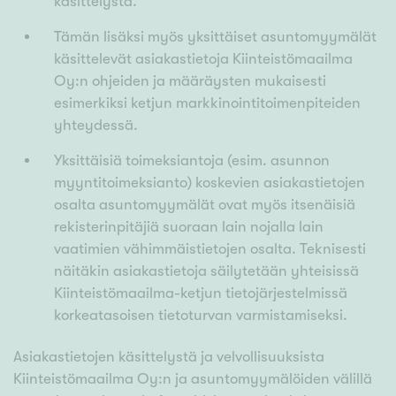
käsittelystä.
Tämän lisäksi myös yksittäiset asuntomyymälät
käsittelevät asiakastietoja Kiinteistömaailma
Oy:n ohjeiden ja määräysten mukaisesti
esimerkiksi ketjun markkinointitoimenpiteiden
yhteydessä.
Yksittäisiä toimeksiantoja (esim. asunnon
myyntitoimeksianto) koskevien asiakastietojen
osalta asuntomyymälät ovat myös itsenäisiä
rekisterinpitäjiä suoraan lain nojalla lain
vaatimien vähimmäistietojen osalta. Teknisesti
näitäkin asiakastietoja säilytetään yhteisissä
Kiinteistömaailma-ketjun tietojärjestelmissä
korkeatasoisen tietoturvan varmistamiseksi.
Asiakastietojen käsittelystä ja velvollisuuksista
Kiinteistömaailma Oy:n ja asuntomyymälöiden välillä