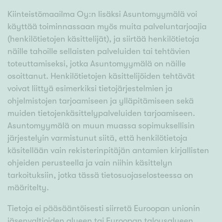
Kiinteistömaailma Oy:n lisäksi Asuntomyymälä voi
käyttää toiminnassaan myös muita palveluntarjoajia
(henkilötietojen käsittelijät), ja siirtää henkilötietoja
näille tahoille sellaisten palveluiden tai tehtävien
toteuttamiseksi, jotka Asuntomyymälä on näille
osoittanut. Henkilötietojen käsittelijöiden tehtävät
voivat liittyä esimerkiksi tietojärjestelmien ja
ohjelmistojen tarjoamiseen ja ylläpitämiseen sekä
muiden tietojenkäsittelypalveluiden tarjoamiseen.
Asuntomyymälä on muun muassa sopimuksellisin
järjestelyin varmistunut siitä, että henkilötietoja
käsitellään vain rekisterinpitäjän antamien kirjallisten
ohjeiden perusteella ja vain niihin käsittelyn
tarkoituksiin, jotka tässä tietosuojaselosteessa on
määritelty.
Tietoja ei pääsääntöisesti siirretä Euroopan unionin
jäsenvaltioiden alueen tai Euroopan talousalueen