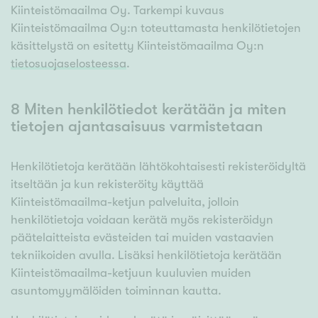
Kiinteistömaailma Oy. Tarkempi kuvaus
Kiinteistömaailma Oy:n toteuttamasta henkilötietojen
käsittelystä on esitetty Kiinteistömaailma Oy:n
tietosuojaselosteessa
.
8 Miten henkilötiedot kerätään ja miten
tietojen ajantasaisuus varmistetaan
Henkilötietoja kerätään lähtökohtaisesti rekisteröidyltä
itseltään ja kun rekisteröity käyttää
Kiinteistömaailma-ketjun palveluita, jolloin
henkilötietoja voidaan kerätä myös rekisteröidyn
päätelaitteista evästeiden tai muiden vastaavien
tekniikoiden avulla. Lisäksi henkilötietoja kerätään
Kiinteistömaailma-ketjuun kuuluvien muiden
asuntomyymälöiden toiminnan kautta.