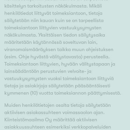
käsittelyn tarkoitusten näkökulmasta. Mikäli
henkilötiedot liittyvät toimeksiantoon, tietoja
säilytetään niin kauan kuin se on tarpeellista
toimeksiantoon liittyvien vastuukysymysten
näkökulmasta. Yksittäisen tiedon säilytysaika
määritetään käytännössä soveltuvan lain,
viranomaismääräyksen taikka muun ohjeistuksen
(esim. Ohje hyvästä välitystavasta) perusteella.
Toimeksiantoon liittyvien, hyvään välitystapaan ja
lainsäädäntöön perustuvien velvoite- ja
vastuukysymysten vuoksi toimeksiantoon liittyviä
tietoja ja asiakirjoja säilytetään pääsääntöisesti
kymmenen (10) vuotta toimeksiannon päättymisestä.
Muiden henkilötietojen osalta tietoja säilytetään
aktiivisen asiakassuhteen voimassaolon ajan.
Kiinteistömaailma Oy määrittää aktiivisen
asiakkuussuhteen esimerkiksi verkkopalveluiden