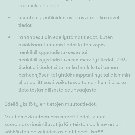
sopimuksen ehdot
asuntomyymälöiden asiakasvaroja koskevat
tiedot
rahanpesulain edellyttämät tiedot, kuten
asiakkaan tuntemistiedot kuten kopio
henkilöllisyystodistuksesta tai
henkilöllisyystodistukseen merkityt tiedot, PEP-
tiedot eli tiedot siitä, onko henkilö tai tämän
perheenjäsen tai yhtiökumppani nyt tai aiemmin
ollut poliittisesti vaikutusvaltainen henkilö sekä
tieto tosiasiallisesta edunsaajasta
Edellä yksilöityjen tietojen muutostiedot.
Muut asiakkuuteen perustuvat tiedot, kuten
suoramarkkinointiluvat ja Kiinteistömaailma-ketjun
sähköisten palveluiden asiointitiedot, kerää