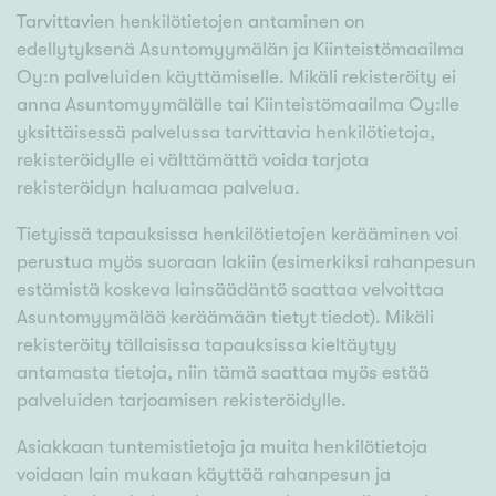
Tarvittavien henkilötietojen antaminen on
edellytyksenä Asuntomyymälän ja Kiinteistömaailma
Oy:n palveluiden käyttämiselle. Mikäli rekisteröity ei
anna Asuntomyymälälle tai Kiinteistömaailma Oy:lle
yksittäisessä palvelussa tarvittavia henkilötietoja,
rekisteröidylle ei välttämättä voida tarjota
rekisteröidyn haluamaa palvelua.
Tietyissä tapauksissa henkilötietojen kerääminen voi
perustua myös suoraan lakiin (esimerkiksi rahanpesun
estämistä koskeva lainsäädäntö saattaa velvoittaa
Asuntomyymälää keräämään tietyt tiedot). Mikäli
rekisteröity tällaisissa tapauksissa kieltäytyy
antamasta tietoja, niin tämä saattaa myös estää
palveluiden tarjoamisen rekisteröidylle.
Asiakkaan tuntemistietoja ja muita henkilötietoja
voidaan lain mukaan käyttää rahanpesun ja