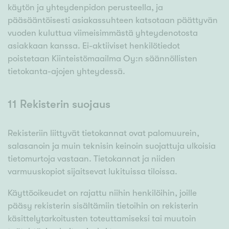
käytön ja yhteydenpidon perusteella, ja
pääsääntöisesti asiakassuhteen katsotaan päättyvän
vuoden kuluttua viimeisimmästä yhteydenotosta
asiakkaan kanssa. Ei-aktiiviset henkilötiedot
poistetaan Kiinteistömaailma Oy:n säännöllisten
tietokanta-ajojen yhteydessä.
11 Rekisterin suojaus
Rekisteriin liittyvät tietokannat ovat palomuurein,
salasanoin ja muin teknisin keinoin suojattuja ulkoisia
tietomurtoja vastaan. Tietokannat ja niiden
varmuuskopiot sijaitsevat lukituissa tiloissa.
Käyttöoikeudet on rajattu niihin henkilöihin, joille
pääsy rekisterin sisältämiin tietoihin on rekisterin
käsittelytarkoitusten toteuttamiseksi tai muutoin