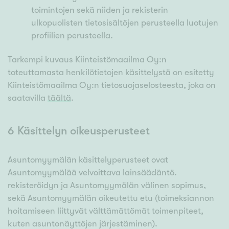
toimintojen sekä niiden ja rekisterin
ulkopuolisten tietosisältöjen perusteella luotujen
profiilien perusteella.
Tarkempi kuvaus Kiinteistömaailma Oy:n
toteuttamasta henkilötietojen käsittelystä on esitetty
Kiinteistömaailma Oy:n tietosuojaselosteesta, joka on
saatavilla
täältä
.
6 Käsittelyn oikeusperusteet
Asuntomyymälän käsittelyperusteet ovat
Asuntomyymälää velvoittava lainsäädäntö.
rekisteröidyn ja Asuntomyymälän välinen sopimus,
sekä Asuntomyymälän oikeutettu etu (toimeksiannon
hoitamiseen liittyvät välttämättömät toimenpiteet,
kuten asuntonäyttöjen järjestäminen).