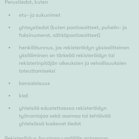
Perustiedot, kuten
etu- ja sukunimet
yhteystiedot (kuten postiosoitteet, puhelin- ja
faksinumerot, sähköpostiosoitteet)
henkilötunnus, jos rekisteröidyn yksiselitteinen
yksilöiminen on tärkeää rekisteröidyn tai
rekisterinpitäjän oikeuksien ja velvollisuuksien
toteuttamiseksi
kansalaisuus
kieli
yhteisöä edustettaessa rekisteröidyn
työnantajaa sekä asemaa tai tehtävää
yhteisössä koskevat tiedot
Rekisteröidyn Asuntomyymälälle antamaan