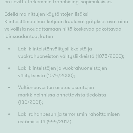
on sovittu tarkemmin franchising-sopimuksissa.
Edellä mainittujen käytäntöjen lisäksi
Kiinteistömaailma-ketjuun kuuluvat yritykset ovat aina
velvollisia noudattamaan niitä koskevaa pakottavaa
lainsäädäntöä, kuten
Laki kiinteistönvälitysliikkeistä ja
vuokrahuoneiston välitysliikkeistä (1075/2000);
Laki kiinteistöjen ja vuokrahuoneistojen
välityksestä (1074/2000);
Valtioneuvoston asetus asuntojen
markkinoinnissa annettavista tiedoista
(130/2001);
Laki rahanpesun ja terrorismin rahoittamisen
estämisestä (444/2017).