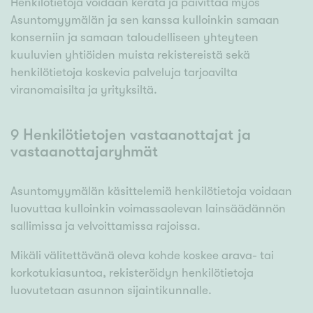
Henkilötietoja voidaan kerätä ja päivittää myös
Asuntomyymälän ja sen kanssa kulloinkin samaan
konserniin ja samaan taloudelliseen yhteyteen
kuuluvien yhtiöiden muista rekistereistä sekä
henkilötietoja koskevia palveluja tarjoavilta
viranomaisilta ja yrityksiltä.
9 Henkilötietojen vastaanottajat ja
vastaanottajaryhmät
Asuntomyymälän käsittelemiä henkilötietoja voidaan
luovuttaa kulloinkin voimassaolevan lainsäädännön
sallimissa ja velvoittamissa rajoissa.
Mikäli välitettävänä oleva kohde koskee arava- tai
korkotukiasuntoa, rekisteröidyn henkilötietoja
luovutetaan asunnon sijaintikunnalle.