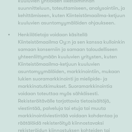
kuuluvien yhtiöiden liiketoiminnan
suunnitteluun, toteuttamiseen, analysointiin, ja
kehittämiseen, kuten Kiinteistömaailma-ketjuun
kuuluvien asuntomyymälöiden ohjaukseen.
Henkilötietoja voidaan käsitellä
Kiinteistömaailma Oy:n ja sen kanssa kulloinkin
samaan konserniin ja samaan taloudelliseen
yhteenliittymään kuuluvien yritysten, kuten
Kiinteistömaailma-ketjuun kuuluvien
asuntomyymälöiden, markkinointiin, mukaan
lukien suoramarkkinointi ja mielipide- ja
markkinatutkimukset. Suoramarkkinointia
voidaan toteuttaa myös sähköisesti.
Rekisteröitävälle tarjottavia tietosisältöjä,
viestintää, palveluja tai etuja tai muuta
markkinointiviestintää voidaan kohdentaa ja
räätälöidä rekisteröityä kiinnostavaksi
rekisteröidyn kiinnostuksen kohteiden tai