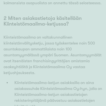
kolmansista osapuolista on annettu tässä selosteessa.
2 Miten asiakastietoja käsitellään
Kiinteistömaailma-ketjussa?
Kiinteistömaailma on valtakunnallinen
kiinteistönvälitysketju, jossa työskentelee noin 500
asuntokaupan ammattilaista noin 100
asuntomyymälässä ympäri Suomen. Asuntomyymälät
ovat itsenäisten franchisingyrittäjien omistamia
osakeyhtiöitä ja Kiinteistömaailma Oy vastaa
ketjuohjauksesta.
Kiinteistömaailma-ketjun asiakkailla on aina
asiakassuhde Kiinteistömaailma Oy:hyn, jolla on
Kiinteistömaailma-ketjun asiakastietojen
rekisterinpitäjänä päävastuu asiakastietojen