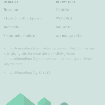
MEDIALLE
REKRYTOINTI
Tiedotteet
Yrittäjäksi
Kiinteistömaailma lyhyesti
Välittäjäksi
Kuvapankki
Uusi alalle?
Yhteystiedot medialle
Avoimet työpaikat
Kiinteistomaailma.fi -palvelun tai tietojen käyttäminen muihin
kuin yksityisiin tarkoituksiin on kielletty ilman
Kiinteistömaailma Oy:n antamaa kirjallista lupaa.
Sivun
käyttöehdot
Kiinteistömaailma Oy ©
2026