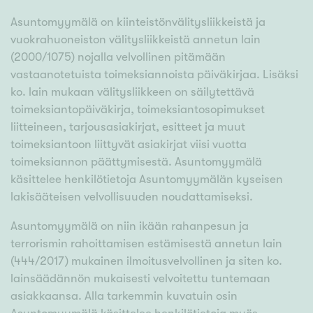
Asuntomyymälä on kiinteistönvälitysliikkeistä ja
vuokrahuoneiston välitysliikkeistä annetun lain
(2000/1075) nojalla velvollinen pitämään
vastaanotetuista toimeksiannoista päiväkirjaa. Lisäksi
ko. lain mukaan välitysliikkeen on säilytettävä
toimeksiantopäiväkirja, toimeksiantosopimukset
liitteineen, tarjousasiakirjat, esitteet ja muut
toimeksiantoon liittyvät asiakirjat viisi vuotta
toimeksiannon päättymisestä. Asuntomyymälä
käsittelee henkilötietoja Asuntomyymälän kyseisen
lakisääteisen velvollisuuden noudattamiseksi.
Asuntomyymälä on niin ikään rahanpesun ja
terrorismin rahoittamisen estämisestä annetun lain
(444/2017) mukainen ilmoitusvelvollinen ja siten ko.
lainsäädännön mukaisesti velvoitettu tuntemaan
asiakkaansa. Alla tarkemmin kuvatuin osin