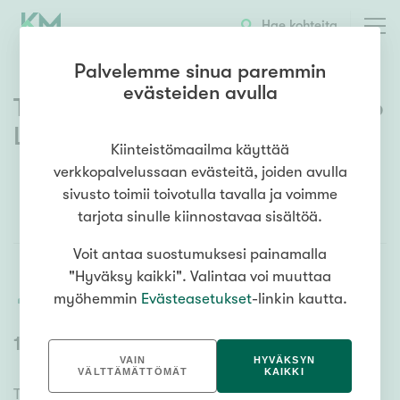
Hae kohteita
Palvelemme sinua paremmin
evästeiden avulla
Tietosuojaseloste – Niko Merikko
LKV Oy
Kiinteistömaailma käyttää
verkkopalvelussaan evästeitä, joiden avulla
sivusto toimii toivotulla tavalla ja voimme
tarjota sinulle kiinnostavaa sisältöä.
Suomeksi
In English
På Svenska
Voit antaa suostumuksesi painamalla
"Hyväksy kaikki". Valintaa voi muuttaa
myöhemmin
Evästeasetukset
-linkin kautta.
Tulosta
1 Yleistä
VAIN
HYVÄKSYN
VÄLTTÄMÄTTÖMÄT
KAIKKI
Tässä selosteessa kuvataan, miten asiakastietoja