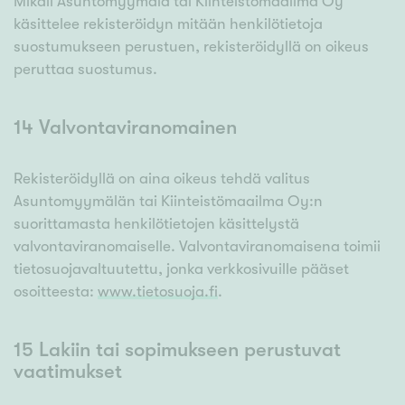
Mikäli Asuntomyymälä tai Kiinteistömaailma Oy
käsittelee rekisteröidyn mitään henkilötietoja
suostumukseen perustuen, rekisteröidyllä on oikeus
peruttaa suostumus.
14 Valvontaviranomainen
Rekisteröidyllä on aina oikeus tehdä valitus
Asuntomyymälän tai Kiinteistömaailma Oy:n
suorittamasta henkilötietojen käsittelystä
valvontaviranomaiselle. Valvontaviranomaisena toimii
tietosuojavaltuutettu, jonka verkkosivuille pääset
osoitteesta:
www.tietosuoja.fi
.
15 Lakiin tai sopimukseen perustuvat
vaatimukset