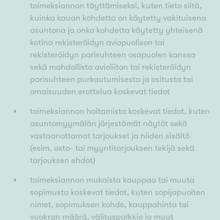
toimeksiannon täyttämiseksi, kuten tieto siitä,
kuinka kauan kohdetta on käytetty vakituisena
asuntona ja onko kohdetta käytetty yhteisenä
kotina rekisteröidyn aviopuolison tai
rekisteröidyn parisuhteen osapuolen kanssa
sekä mahdollista avioliiton tai rekisteröidyn
parisuhteen purkautumisesta ja ositusta tai
omaisuuden erottelua koskevat tiedot
toimeksiannon hoitamista koskevat tiedot, kuten
asuntomyymälän järjestämät näytöt sekä
vastaanottamat tarjoukset ja niiden sisältö
(esim. osto- tai myyntitarjouksen tekijä sekä
tarjouksen ehdot)
toimeksiannon mukaista kauppaa tai muuta
sopimusta koskevat tiedot, kuten sopijapuolten
nimet, sopimuksen kohde, kauppahinta tai
vuokran määrä, välityspalkkio ja muut