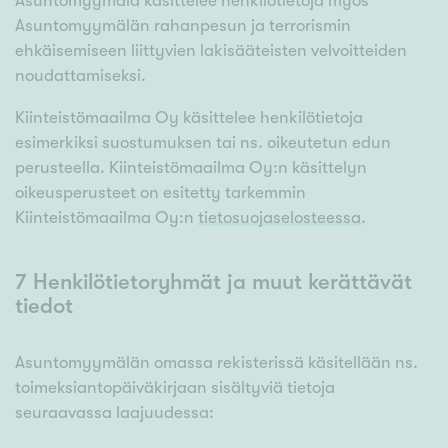
Asuntomyymälä käsittelee henkilötietoja myös
Asuntomyymälän rahanpesun ja terrorismin
ehkäisemiseen liittyvien lakisääteisten velvoitteiden
noudattamiseksi.
Kiinteistömaailma Oy käsittelee henkilötietoja
esimerkiksi suostumuksen tai ns. oikeutetun edun
perusteella. Kiinteistömaailma Oy:n käsittelyn
oikeusperusteet on esitetty tarkemmin
Kiinteistömaailma Oy:n
tietosuojaselosteessa
.
7 Henkilötietoryhmät ja muut kerättävät
tiedot
Asuntomyymälän omassa rekisterissä käsitellään ns.
toimeksiantopäiväkirjaan sisältyviä tietoja
seuraavassa laajuudessa: