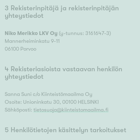
3 Rekisterinpitäjä ja rekisterinpitäjän
yhteystiedot
Niko Merikko LKV Oy
(y-tunnus:
3161647-3
)
Mannerheiminkatu 9-11
06100
Porvoo
4 Rekisteriasioista vastaavan henkilön
yhteystiedot
Sanna Suni c/o Kiinteistömaailma Oy
Osoite: Unioninkatu 30, 00100 HELSINKI
Sähköposti:
tietosuoja@kiinteistomaailma.fi
5 Henkilötietojen käsittelyn tarkoitukset