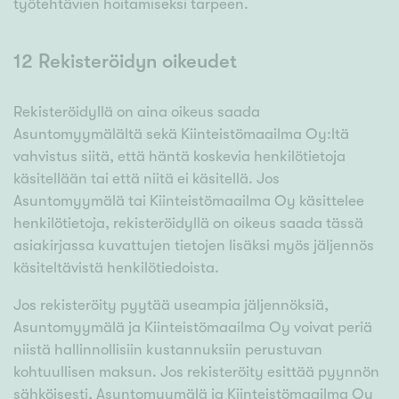
työtehtävien hoitamiseksi tarpeen.
12 Rekisteröidyn oikeudet
Rekisteröidyllä on aina oikeus saada
Asuntomyymälältä sekä Kiinteistömaailma Oy:ltä
vahvistus siitä, että häntä koskevia henkilötietoja
käsitellään tai että niitä ei käsitellä. Jos
Asuntomyymälä tai Kiinteistömaailma Oy käsittelee
henkilötietoja, rekisteröidyllä on oikeus saada tässä
asiakirjassa kuvattujen tietojen lisäksi myös jäljennös
käsiteltävistä henkilötiedoista.
Jos rekisteröity pyytää useampia jäljennöksiä,
Asuntomyymälä ja Kiinteistömaailma Oy voivat periä
niistä hallinnollisiin kustannuksiin perustuvan
kohtuullisen maksun. Jos rekisteröity esittää pyynnön
sähköisesti, Asuntomyymälä ja Kiinteistömaailma Oy