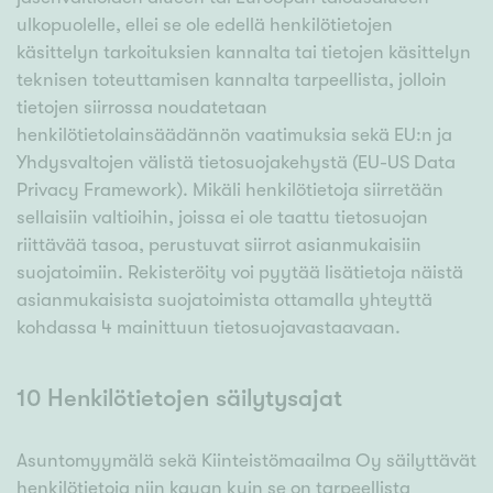
ulkopuolelle, ellei se ole edellä henkilötietojen
käsittelyn tarkoituksien kannalta tai tietojen käsittelyn
teknisen toteuttamisen kannalta tarpeellista, jolloin
tietojen siirrossa noudatetaan
henkilötietolainsäädännön vaatimuksia sekä EU:n ja
Yhdysvaltojen välistä tietosuojakehystä (EU-US Data
Privacy Framework). Mikäli henkilötietoja siirretään
sellaisiin valtioihin, joissa ei ole taattu tietosuojan
riittävää tasoa, perustuvat siirrot asianmukaisiin
suojatoimiin. Rekisteröity voi pyytää lisätietoja näistä
asianmukaisista suojatoimista ottamalla yhteyttä
kohdassa 4 mainittuun tietosuojavastaavaan.
10 Henkilötietojen säilytysajat
Asuntomyymälä sekä Kiinteistömaailma Oy säilyttävät
henkilötietoja niin kauan kuin se on tarpeellista