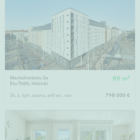
Mechelininkatu 3a
89 m²
Etu-Töölö
,
Helsinki
3h, k, kph, sauna, erill wc, vaateh, parveke
798 000 €