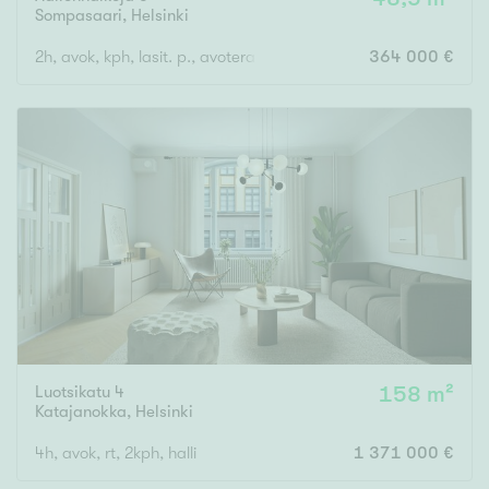
Sompasaari
,
Helsinki
2h, avok, kph, lasit. p., avoterassi
364 000 €
Luotsikatu 4
158 m²
Katajanokka
,
Helsinki
4h, avok, rt, 2kph, halli
1 371 000 €