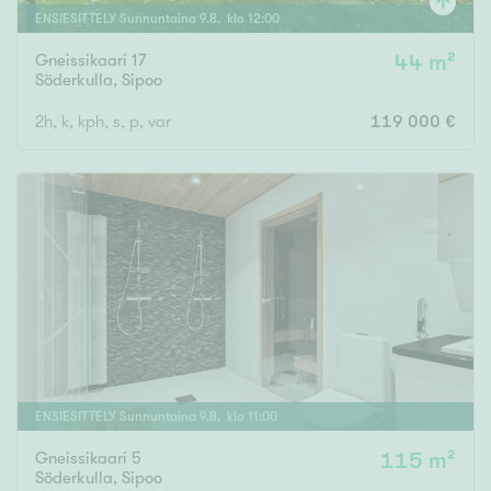
ENSIESITTELY
Sunnuntaina
9
.
8
. klo
12
:
00
Gneissikaari 17
44 m²
Söderkulla
,
Sipoo
2h, k, kph, s, p, var
119 000 €
ENSIESITTELY
Sunnuntaina
9
.
8
. klo
11
:
00
Gneissikaari 5
115 m²
Söderkulla
,
Sipoo