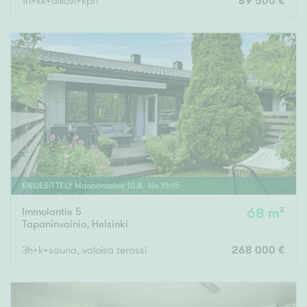
1h+kk+alkovi+kph
89 500 €
ENSIESITTELY
Maanantaina
10
.
8
. klo
15
:
15
Immolantie 5
68 m²
Tapaninvainio
,
Helsinki
3h+k+sauna, valoisa terassi
268 000 €