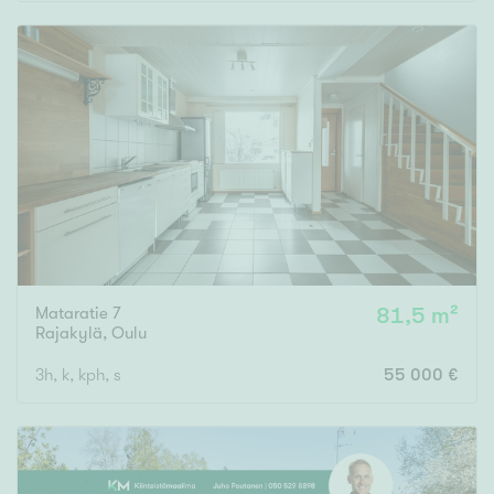
Rakennusvuosi
Uudiskohteet
Vain uudiskohteet
Ei uudiskohteita
Mataratie 7
81,5 m²
Arvokohteet
Rajakylä
,
Oulu
Vain arvokohteet
Ei arvokohteita
3h, k, kph, s
55 000 €
Kunto
Hyvä