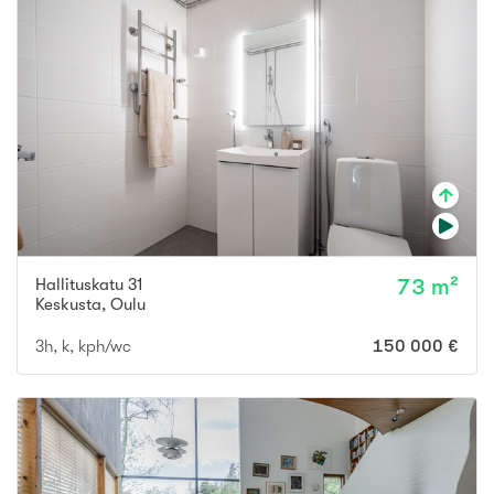
Hallituskatu 31
73 m²
Keskusta
,
Oulu
3h, k, kph/wc
150 000 €