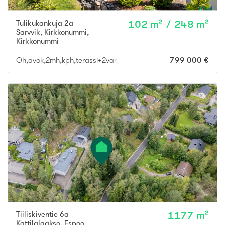
Tulikukankuja 2a
102 m² / 248 m²
Sarvvik, Kirkkonummi
,
Kirkkonummi
Oh,avok,2mh,kph,terassi+2var,saunaos,khh,vh,erill.wc,tekn.tila,
799 000 €
Tiiliskiventie 6a
1177 m²
Kattilalaakso
,
Espoo