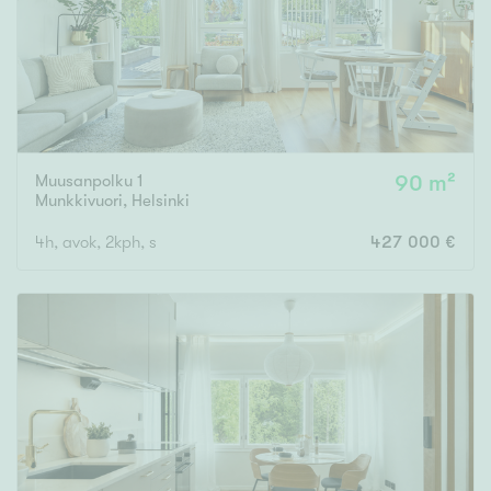
Muusanpolku 1
90 m²
Munkkivuori
,
Helsinki
4h, avok, 2kph, s
427 000 €