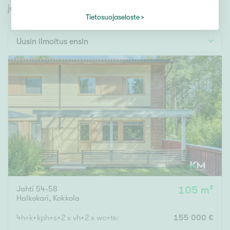
Tontti
jonka avulla löydät omien toiveidesi mukaisen kodin.
Vapaa-ajan asunto
Tietosuojaseloste
Toimitila
Uusin ilmoitus ensin
Autotalli
Muut
Hinta
000
000 €
Pinta-ala
Jahti 54-58
105 m²
Asuinpinta-ala
Kokonaispinta-ala
Halkokari
,
Kokkola
m²
4h+k+kph+s+2 x vh+2 x wc+terassi+var
155 000 €