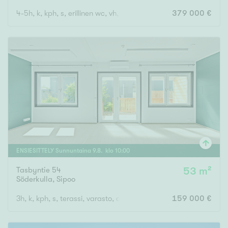
4-5h, k, kph, s, erillinen wc, vh, lasitettu parveke
379 000 €
ENSIESITTELY
Sunnuntaina
9
.
8
. klo
10
:
00
Tasbyntie 54
53 m²
Söderkulla
,
Sipoo
3h, k, kph, s, terassi, varasto, autokatospaikka
159 000 €