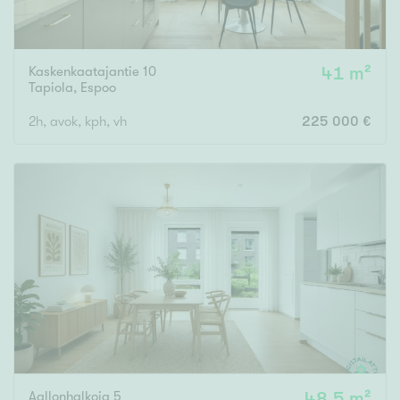
Kaskenkaatajantie 10
41 m²
Tapiola
,
Espoo
2h, avok, kph, vh
225 000 €
Aallonhalkoja 5
48,5 m²