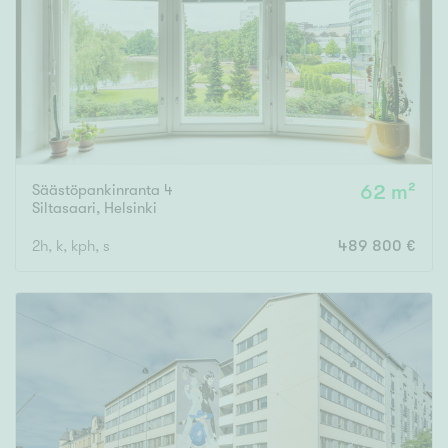
Säästöpankinranta 4
62 m²
Siltasaari
,
Helsinki
2h, k, kph, s
489 800 €