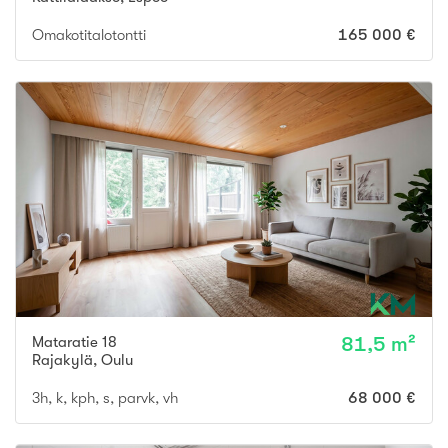
Omakotitalotontti
165 000 €
Mataratie 18
81,5 m²
Rajakylä
,
Oulu
3h, k, kph, s, parvk, vh
68 000 €