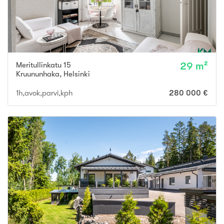
Meritullinkatu 15
29 m²
Kruununhaka
,
Helsinki
1h,avok,parvi,kph
280 000 €