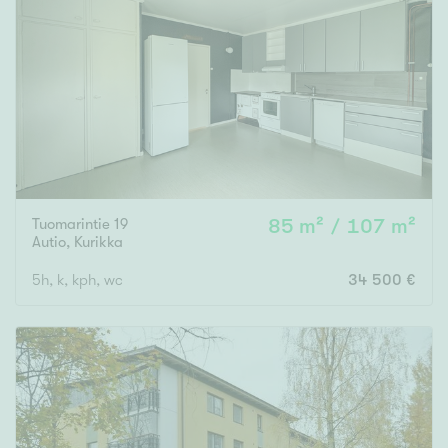
Tuomarintie 19
85 m² / 107 m²
Autio
,
Kurikka
5h, k, kph, wc
34 500 €