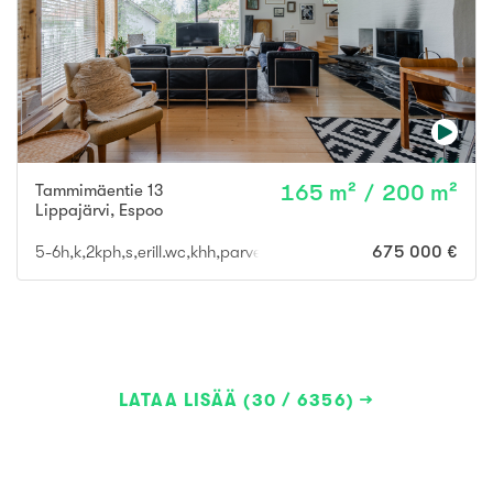
Tammimäentie 13
165 m² / 200 m²
Lippajärvi
,
Espoo
5-6h,k,2kph,s,erill.wc,khh,parveke,terassi+varasto 35m2
675 000 €
LATAA LISÄÄ (30 / 6356)