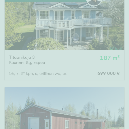
Tyydyttävä
Välttävä
Ominaisuudet
Hissi
Järvi- tai merinäköala
Maalämpö
Titaanikuja 3
187 m²
Kuurinniitty
,
Espoo
Oma ranta
5h, k, 2* kph, s, erillinen wc, parveke, terassi
699 000 €
Oma sauna
Parveke
Senioriasunto