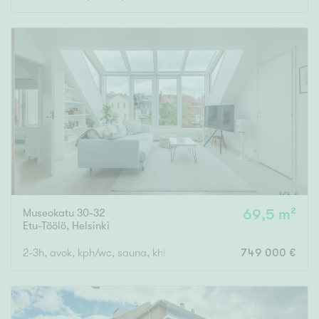
Museokatu 30-32
69,5 m²
Etu-Töölö
,
Helsinki
2-3h, avok, kph/wc, sauna, khh/wc, parvi, 2 ranskal.parveketta
749 000 €