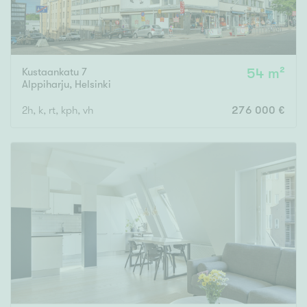
Kustaankatu 7
54 m²
Alppiharju
,
Helsinki
2h, k, rt, kph, vh
276 000 €