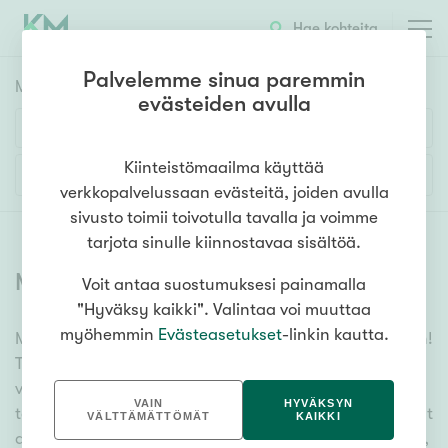
Hae kohteita
Palvelemme sinua paremmin
Myyntikohteet
HAE
evästeiden avulla
Huoneluku
Kiinteistömaailma käyttää
Lisää hakuehtoja
verkkopalvelussaan evästeitä, joiden avulla
1h
2h
3h
4h
5h+
sivusto toimii toivotulla tavalla ja voimme
tarjota sinulle kiinnostavaa sisältöä.
Myytävät asunnot
(
6356
)
Voit antaa suostumuksesi painamalla
Asuntotyyppi
"Hyväksy kaikki". Valintaa voi muuttaa
Kerros-/luhtitalo
myöhemmin
Evästeasetukset
-linkin kautta.
Meiltä löydät myytävät asunnot, oli tarpeesi mikä vain!
Rivitalo/paritalo
Tuhansien kohteiden ja satojen kiinteistönvälittäjien
Omakoti-/erillistalo
verkostomme auttaa sinua kenties elämäsi
VAIN
HYVÄKSYN
tärkeimmässä päätöksessä. Katso alta kaikki myytävät
Maa- tai metsätila
VÄLTTÄMÄTTÖMÄT
KAIKKI
asunnot. Hyödynnä myös kätevää hakutyökaluamme,