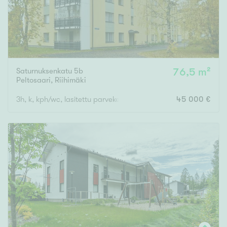
Saturnuksenkatu 5b
76,5 m²
Peltosaari
,
Riihimäki
3h, k, kph/wc, lasitettu parveke
45 000 €