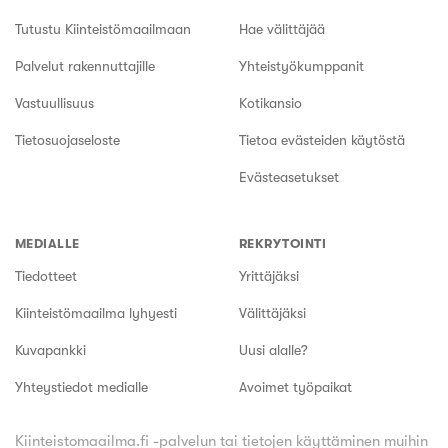
Tutustu Kiinteistömaailmaan
Hae välittäjää
Palvelut rakennuttajille
Yhteistyökumppanit
Vastuullisuus
Kotikansio
Tietosuojaseloste
Tietoa evästeiden käytöstä
Evästeasetukset
MEDIALLE
REKRYTOINTI
Tiedotteet
Yrittäjäksi
Kiinteistömaailma lyhyesti
Välittäjäksi
Kuvapankki
Uusi alalle?
Yhteystiedot medialle
Avoimet työpaikat
Kiinteistomaailma.fi -palvelun tai tietojen käyttäminen muihin