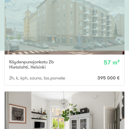
Köydenpunojankatu 2b
57 m²
Hietalahti
,
Helsinki
2h, k, kph, sauna, las.parveke
395 000 €