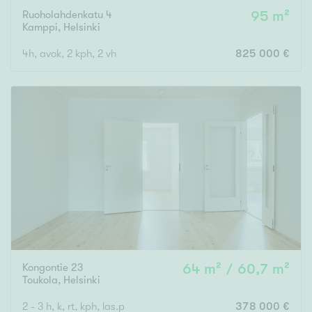
Ruoholahdenkatu 4
95 m²
Kamppi
,
Helsinki
4h, avok, 2 kph, 2 vh
825 000 €
Kongontie 23
64 m² / 60,7 m²
Toukola
,
Helsinki
2 - 3 h, k, rt, kph, las.p
378 000 €