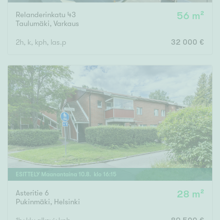
Relanderinkatu 43
56 m²
Taulumäki
,
Varkaus
2h, k, kph, las.p
32 000 €
ESITTELY
Maanantaina
10
.
8
. klo
16
:
15
Asteritie 6
28 m²
Pukinmäki
,
Helsinki