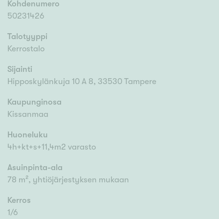
Kohdenumero
50231426
Talotyyppi
Kerrostalo
Sijainti
Hipposkylänkuja 10 A 8, 33530 Tampere
Kaupunginosa
Kissanmaa
Huoneluku
4h+kt+s+11,4m2 varasto
Asuinpinta-ala
78 m², yhtiöjärjestyksen mukaan
Kerros
1/6