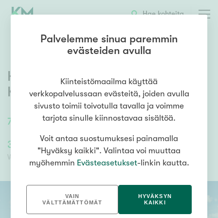
OTA YHTEYTTÄ
ESITTELY
KOHTEEN TIEDOT
Hae kohteita
Palvelemme sinua paremmin
evästeiden avulla
Hipposkylänkuja 10 A 8
,
Kiinteistömaailma käyttää
Kissanmaa
,
Tampere
verkkopalvelussaan evästeitä, joiden avulla
sivusto toimii toivotulla tavalla ja voimme
tarjota sinulle kiinnostavaa sisältöä.
78
m²
4h+kt+s+11,4m2 varasto
Voit antaa suostumuksesi painamalla
338 200,00 €
135 280,00 €
"Hyväksy kaikki". Valintaa voi muuttaa
Velaton hinta
Myyntihinta
myöhemmin
Evästeasetukset
-linkin kautta.
VAIN
HYVÄKSYN
VÄLTTÄMÄTTÖMÄT
KAIKKI