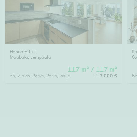
Hopearaitti 4
Ka
Maakala
,
Lempäälä
So
117 m² / 117 m²
5h, k, s.os, 2x wc, 2x vh, las. p
443 000 €
5h