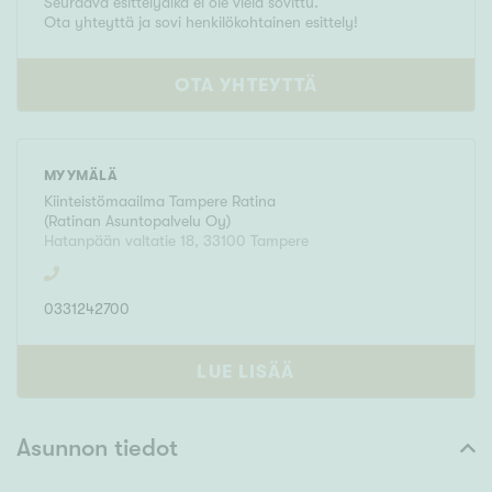
Seuraava esittelyaika ei ole vielä sovittu.
Ota yhteyttä ja sovi henkilökohtainen esittely!
OTA YHTEYTTÄ
MYYMÄLÄ
Kiinteistömaailma
Tampere Ratina
(
Ratinan Asuntopalvelu Oy
)
Hatanpään valtatie 18
,
33100
Tampere
0331242700
LUE LISÄÄ
Asunnon tiedot