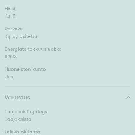
Hissi
Kyllä
Parveke
Kyllä, lasitettu
Energiatehokkuusluokka
A
2018
Huoneiston kunto
Uusi
Varustus
Laajakaistayhteys
Laajakaista
Televisioliitäntä