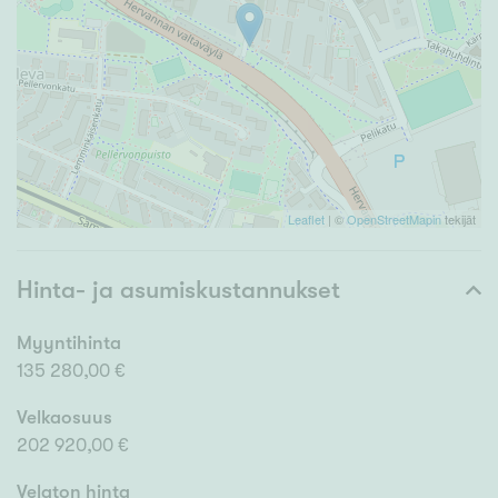
Leaflet
| ©
OpenStreetMapin
tekijät
Hinta- ja asumiskustannukset
Myyntihinta
135 280,00 €
Velkaosuus
202 920,00 €
Velaton hinta