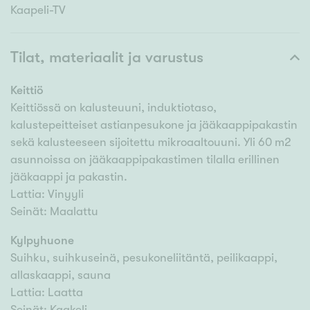
Kaapeli-TV
Tilat, materiaalit ja varustus
Keittiö
Keittiössä on kalusteuuni, induktiotaso,
kalustepeitteiset astianpesukone ja jääkaappipakastin
sekä kalusteeseen sijoitettu mikroaaltouuni. Yli 60 m2
asunnoissa on jääkaappipakastimen tilalla erillinen
jääkaappi ja pakastin.
Lattia: Vinyyli
Seinät: Maalattu
Kylpyhuone
Suihku, suihkuseinä, pesukoneliitäntä, peilikaappi,
allaskaappi, sauna
Lattia: Laatta
Seinät: Kaakeli