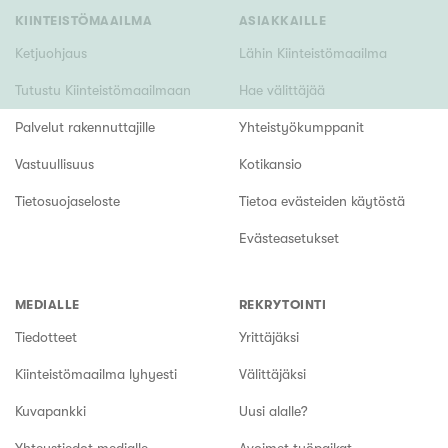
KIINTEISTÖMAAILMA
ASIAKKAILLE
Ketjuohjaus
Lähin Kiinteistömaailma
Tutustu Kiinteistömaailmaan
Hae välittäjää
Palvelut rakennuttajille
Yhteistyökumppanit
Vastuullisuus
Kotikansio
Tietosuojaseloste
Tietoa evästeiden käytöstä
Evästeasetukset
MEDIALLE
REKRYTOINTI
Tiedotteet
Yrittäjäksi
Kiinteistömaailma lyhyesti
Välittäjäksi
Kuvapankki
Uusi alalle?