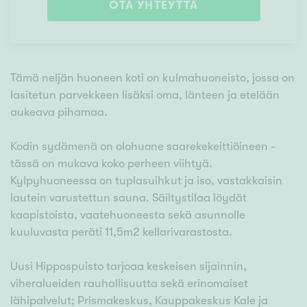
OTA YHTEYTTÄ
Tämä neljän huoneen koti on kulmahuoneisto, jossa on
lasitetun parvekkeen lisäksi oma, länteen ja etelään
aukeava pihamaa.
Kodin sydämenä on olohuone saarekekeittiöineen -
tässä on mukava koko perheen viihtyä.
Kylpyhuoneessa on tuplasuihkut ja iso, vastakkaisin
lautein varustettun sauna. Säiltystilaa löydät
kaapistoista, vaatehuoneesta sekä asunnolle
kuuluvasta peräti 11,5m2 kellarivarastosta.
Uusi Hippospuisto tarjoaa keskeisen sijainnin,
viheralueiden rauhallisuutta sekä erinomaiset
lähipalvelut; Prismakeskus, Kauppakeskus Kale ja