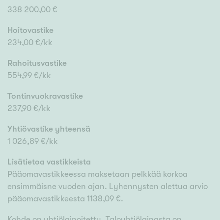
338 200,00 €
Hoitovastike
234,00 €/kk
Rahoitusvastike
554,99 €/kk
Tontinvuokravastike
237,90 €/kk
Yhtiövastike yhteensä
1 026,89 €/kk
Lisätietoa vastikkeista
Pääomavastikkeessa maksetaan pelkkää korkoa
ensimmäisne vuoden ajan. Lyhennysten alettua arvio
pääomavastikkeesta 1138,09 €.
Kohde on yhtiölainoitettu. Taloyhtiölainasta on