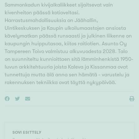
Sammonkadun kivijalkaliikkeet sijaitsevat vain
kivenheiton päässä kotioveltasi.
Harrastusmahdollisuuksia on Jäähallin,
Uintikeskuksen ja Kaupin ulkoilumaastojen ansiosta
kävelymatkan päässä runsaasti ja julkinen liikenne on
kaupungin huipputasoa, kiitos raitiotien. Asunto Oy
Tampereen Toivo valmistuu alkuvuodesta 2028. Talo
on suunniteltu kunnioittaen sitä lämminhenkistä 1950-
luvun arkkitehtuuria joista Kaleva ja Kissanmaa ovat
tunnettuja mutta älä anna sen hämätä - varustelu ja
rakennuksen tekniikka ovat täyttä nykypäivää.
SOVI ESITTELY