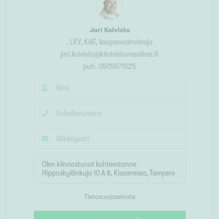
Jari Koivisto
, LKV, KiAT, kaupanvahvistaja
jari.koivisto@kiinteistomaailma.fi
puh.
0505971525
Tietosuojaseloste