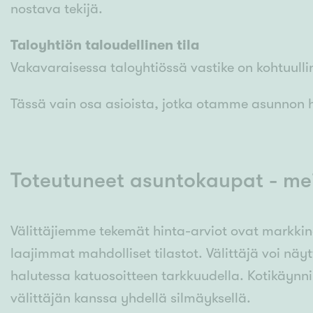
nostava tekijä.
Taloyhtiön taloudellinen tila
Vakavaraisessa taloyhtiössä vastike on kohtuullin
Tässä vain osa asioista, jotka otamme asunnon 
Toteutuneet asuntokaupat - mei
Välittäjiemme tekemät hinta-arviot ovat markki
laajimmat mahdolliset tilastot. Välittäjä voi nä
halutessa katuosoitteen tarkkuudella. Kotikäynn
välittäjän kanssa yhdellä silmäyksellä.