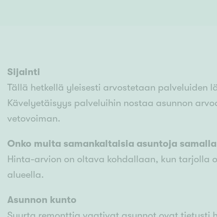
Ilmajoki
Ivalo
Asunto
M
Kiintei
Mik
J
Joensuu
Jyväskylä
Järvenpää
N
Sijainti
No
Tällä hetkellä yleisesti arvostetaan palveluiden l
Kävelyetäisyys palveluihin nostaa asunnon arvoa
vetovoiman.
Onko muita samankaltaisia asuntoja samalla 
Hinta-arvion on oltava kohdallaan, kun tarjoll
alueella.
Asunnon kunto
Suurta remonttia vaativat asunnot ovat tietysti