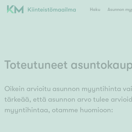
Haku
Asunnon myy
Valitse lähin myymäläpaikkakunta
Asun
E
K
Toteutuneet asuntokaup
Kiint
Tarj
Espoo
Ka
Ka
Ki
Kiint
Ko
Oikein arvioitu asunnon myyntihinta va
H
Digi
tärkeää, että asunnon arvo tulee arvioi
Hamina
Helsinki
Hyvinkää
Avoi
L
Hämeenlinna
myyntihintaa, otamme huomioon:
Lah
Lev
I
Päätök