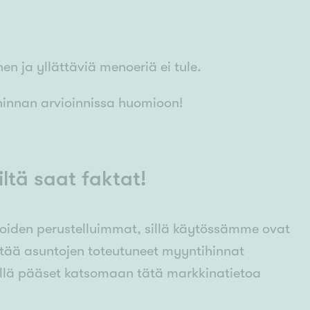
en ja yllättäviä menoeriä ei tule.
hinnan arvioinnissa huomioon!
ltä saat faktat!
noiden perustelluimmat, sillä käytössämme ovat
yttää asuntojen toteutuneet myyntihinnat
illä pääset katsomaan tätä markkinatietoa