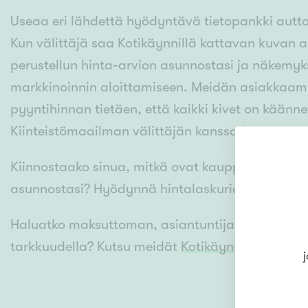
Useaa eri lähdettä hyödyntävä tietopankki autt
Kun välittäjä saa Kotikäynnillä kattavan kuvan a
perustellun hinta-arvion asunnostasi ja näkemy
markkinoinnin aloittamiseen. Meidän asiakkaamm
pyyntihinnan tietäen, että kaikki kivet on käännet
Kiinteistömaailman välittäjän kanssa jo tänään.
Kiinnostaako sinua, mitkä ovat kauppahinnat juur
asunnostasi? Hyödynnä hintalaskuriamme ja ka
Haluatko maksuttoman, asiantuntijan perustell
tarkkuudella? Kutsu meidät
Kotikäynnille.
j