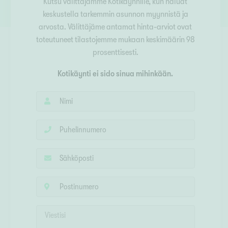
Kutsu välittäjämme Kotikäynnille, kun haluat
Ylivieska
Ylöjärvi
keskustella tarkemmin asunnon myynnistä ja
arvosta. Välittäjäme antamat hinta-arviot ovat
toteutuneet tilastojemme mukaan keskimäärin 98
oki
prosenttisesti.
rkulla
Kotikäynti ei sido sinua mihinkään.