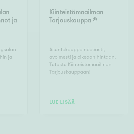
alan
Kiinteistömaailman
not ja
Tarjouskauppa ®
itysalan
Asuntokauppa nopeasti,
hin ja
avoimesti ja oikeaan hintaan.
Tutustu Kiinteistömaailman
Tarjouskauppaan!
LUE LISÄÄ