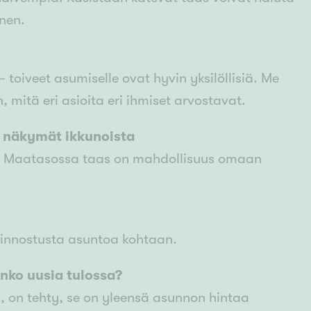
nen.
– toiveet asumiselle ovat hyvin yksilöllisiä. Me
 mitä eri asioita eri ihmiset arvostavat.
t näkymät ikkunoista
aa. Maatasossa taas on mahdollisuus omaan
kiinnostusta asuntoa kohtaan.
onko uusia tulossa?
i, on tehty, se on yleensä asunnon hintaa