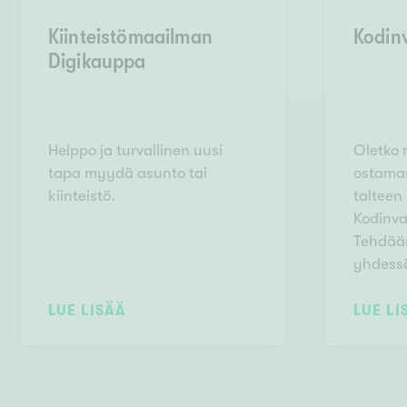
Kiinteistömaailman
Kodin
Digikauppa
Helppo ja turvallinen uusi
Oletko
tapa myydä asunto tai
ostama
kiinteistö.
talteen 
Kodinva
Tehdää
yhdess
LUE LISÄÄ
LUE LI