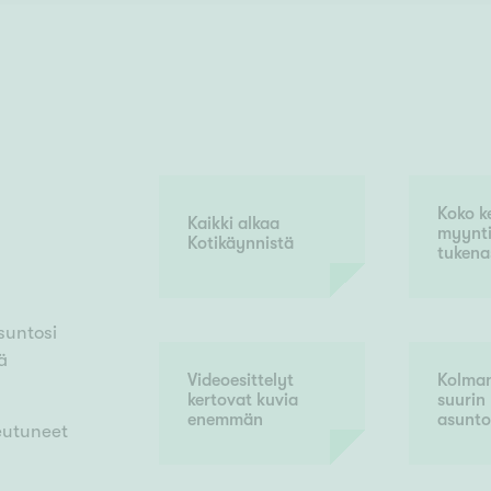
Koko k
Kaikki alkaa
myynt
Kotikäynnistä
tukena
suntosi
ä
Videoesittelyt
Kolman
kertovat kuvia
suurin
enemmän
asunto
teutuneet