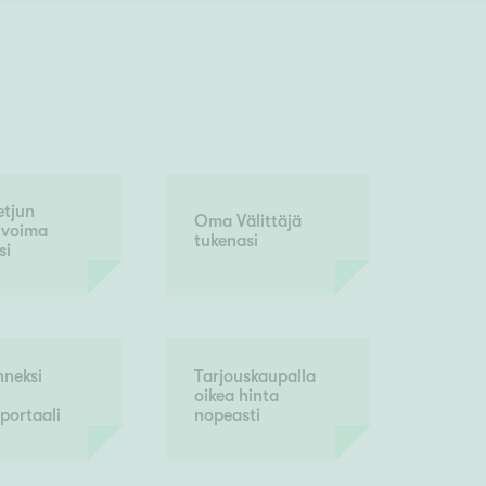
etjun
Oma Välittäjä
ivoima
tukenasi
si
neksi
Tarjouskaupalla
oikea hinta
portaali
nopeasti