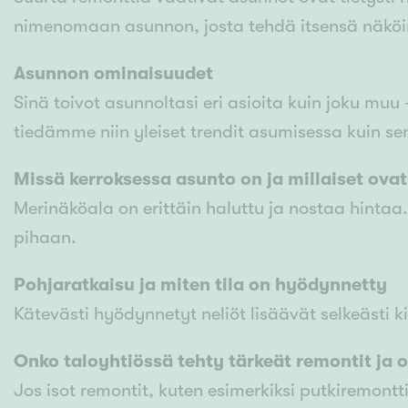
nimenomaan asunnon, josta tehdä itsensä näköi
Asunnon ominaisuudet
Sinä toivot asunnoltasi eri asioita kuin joku muu 
tiedämme niin yleiset trendit asumisessa kuin sen,
Missä kerroksessa asunto on ja millaiset ova
Merinäköala on erittäin haluttu ja nostaa hint
pihaan.
Pohjaratkaisu ja miten tila on hyödynnetty
Kätevästi hyödynnetyt neliöt lisäävät selkeästi 
Onko taloyhtiössä tehty tärkeät remontit ja 
Jos isot remontit, kuten esimerkiksi putkiremontt