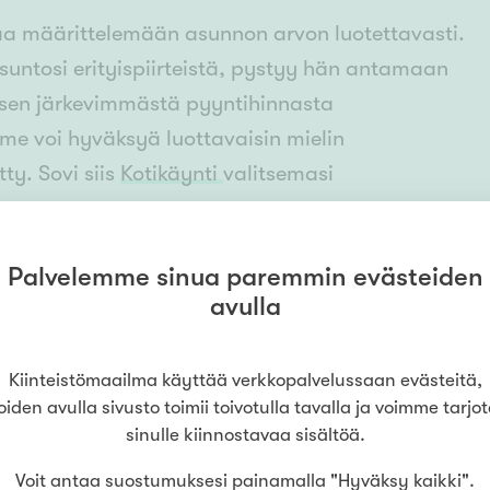
aa määrittelemään asunnon arvon luotettavasti.
suntosi erityispiirteistä, pystyy hän antamaan
ksen järkevimmästä pyyntihinnasta
e voi hyväksyä luottavaisin mielin
ty. Sovi siis
Kotikäynti
valitsemasi
i sinun alueellasi ja paljonko voisit saada
Palvelemme sinua paremmin evästeiden
tso
asuntojen hinnat
.
avulla
un
asunnon hinta-arvion
esimerkiksi katuosoitteen
Kiinteistömaailma käyttää verkkopalvelussaan evästeitä,
oiden avulla sivusto toimii toivotulla tavalla ja voimme tarjo
sinulle kiinnostavaa sisältöä.
Voit antaa suostumuksesi painamalla "Hyväksy kaikki".