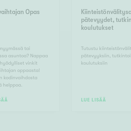
vaihtajan Opas
Kiinteistönvälitys
pätevyydet, tutkin
koulutukset
 myymässä tai
Tutustu kiinteistönväl
ssa asuntoa? Nappaa
pätevyyksiin, tutkintoi
hyödylliset vinkit
koulutuksiin
ihtajan oppaasta!
n kodinvaihdosta
ä helppoa.
SÄÄ
LUE LISÄÄ