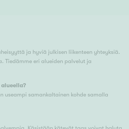
Senioriasuminen
jen hinnat
Valitse kiinteistönvälittäjä
S
stönvälitys alueellasi
Arviointipalvelu
keli
Mänttä
Salo
Savonlinna
Seinäj
Siilinjärvi
Sotkamo
Söde
kia
Nummela
äheisyyttä ja hyviä julkisen liikenteen yhteyksiä.
. Tiedämme eri alueiden palvelut ja
alueella?
a on useampi samankaltainen kohde samalla
 halvempia. Käsistään kätevät taas voivat haluta