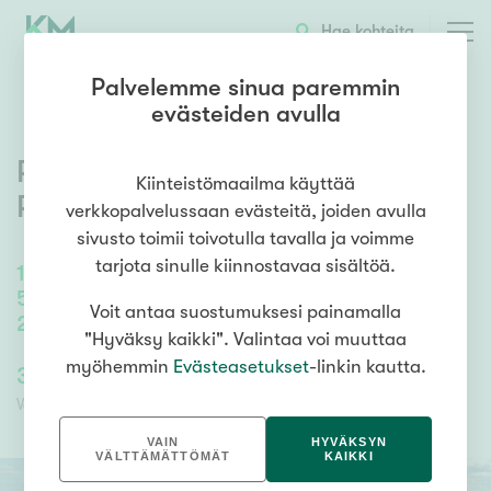
OTA YHTEYTTÄ
ESITTELY
KOHTEEN TIEDOT
Hae kohteita
Palvelemme sinua paremmin
evästeiden avulla
Rautjärventie 30
,
Auttoinen
,
Kiinteistömaailma käyttää
Padasjoki
verkkopalvelussaan evästeitä, joiden avulla
sivusto toimii toivotulla tavalla ja voimme
tarjota sinulle kiinnostavaa sisältöä.
165
m²
/
225
m²
5-6h, tupak., wc, kph, s, eril.wc, khh, 2 v,
Voit antaa suostumuksesi painamalla
2xautotalli autokatos
"Hyväksy kaikki". Valintaa voi muuttaa
myöhemmin
Evästeasetukset
-linkin kautta.
349 000,00 €
349 000,00 €
Velaton hinta
Myyntihinta
VAIN
HYVÄKSYN
VÄLTTÄMÄTTÖMÄT
KAIKKI