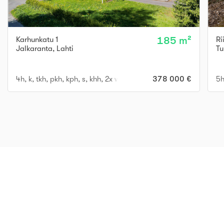
Karhunkatu 1
185 m²
Ri
Jalkaranta
,
Lahti
Tu
4h, k, tkh, pkh, kph, s, khh, 2x wc, 2x vh, varasto
378 000 €
5h