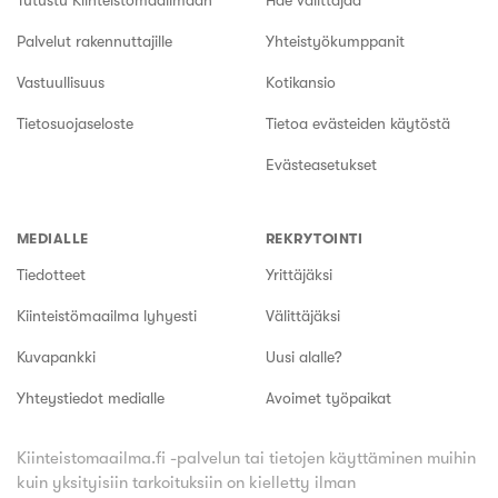
Tutustu Kiinteistömaailmaan
Hae välittäjää
Palvelut rakennuttajille
Yhteistyökumppanit
Vastuullisuus
Kotikansio
Tietosuojaseloste
Tietoa evästeiden käytöstä
Evästeasetukset
MEDIALLE
REKRYTOINTI
Tiedotteet
Yrittäjäksi
Kiinteistömaailma lyhyesti
Välittäjäksi
Kuvapankki
Uusi alalle?
Yhteystiedot medialle
Avoimet työpaikat
Kiinteistomaailma.fi -palvelun tai tietojen käyttäminen muihin
kuin yksityisiin tarkoituksiin on kielletty ilman