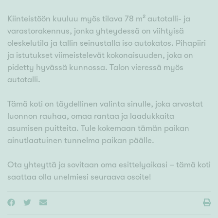
Kiinteistöön kuuluu myös tilava 78 m² autotalli- ja
varastorakennus, jonka yhteydessä on viihtyisä
oleskelutila ja tallin seinustalla iso autokatos. Pihapiiri
ja istutukset viimeistelevät kokonaisuuden, joka on
pidetty hyvässä kunnossa. Talon vieressä myös
autotalli.
Tämä koti on täydellinen valinta sinulle, joka arvostat
luonnon rauhaa, omaa rantaa ja laadukkaita
asumisen puitteita. Tule kokemaan tämän paikan
ainutlaatuinen tunnelma paikan päälle.
Ota yhteyttä ja sovitaan oma esittelyaikasi – tämä koti
saattaa olla unelmiesi seuraava osoite!