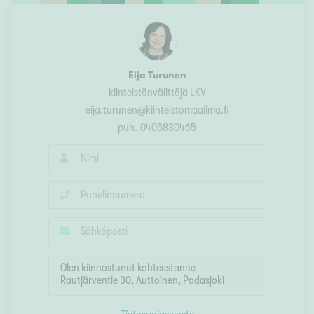
Eija Turunen
kiinteistönvälittäjä LKV
eija.turunen@kiinteistomaailma.fi
puh.
0405830465