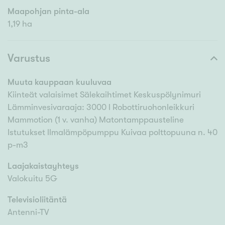
Maapohjan pinta-ala
1,19 ha
Varustus
Muuta kauppaan kuuluvaa
Kiinteät valaisimet Sälekaihtimet Keskuspölynimuri
Lämminvesivaraaja: 3000 l Robottiruohonleikkuri
Mammotion (1 v. vanha) Matontamppausteline
Istutukset llmalämpöpumppu Kuivaa polttopuuna n. 40
p-m3
Laajakaistayhteys
Valokuitu 5G
Televisioliitäntä
Antenni-TV