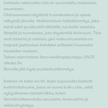
harkosta rakennettu talo on suunniteltu mukavaan
asumiseen.
Olohuoneessa näyttävä huonekorkeus ja upeat
näkymät järvelle. Vesikiertoinen lattialämmitys, joka
toimii sekä puulla että sähköllä, tuo kotiin tasaista
lämpöä ja tunnelmaa, jota täydentää leivinuuni. Tilat
ovat toimivia ja valoisia; yksi makuuhuoneista on
helposti jaettavissa kahdeksi erilliseksi huoneeksi
tarpeiden mukaan.
Taloon asennetaan ilma-vesilämpöpumppu (VILP)
viikolla 34.
Rinnalle jää myös puukeskuslämmitys.
Kodissa on kaksi wc:tä. Arjen sujuvuutta lisäävät
kodinhoitohuone, jossa on suora kulku ulos, sekä
nykyaikainen talotekniikka, kuten
lämmöntalteenotolla varustettu ilmanvaihto ja
valokuituyhteys.