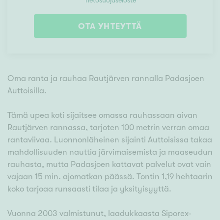
Tietosuojaseloste
OTA YHTEYTTÄ
Oma ranta ja rauhaa Rautjärven rannalla Padasjoen
Auttoisilla.
Tämä upea koti sijaitsee omassa rauhassaan aivan
Rautjärven rannassa, tarjoten 100 metrin verran omaa
rantaviivaa. Luonnonläheinen sijainti Auttoisissa takaa
mahdollisuuden nauttia järvimaisemista ja maaseudun
rauhasta, mutta Padasjoen kattavat palvelut ovat vain
vajaan 15 min. ajomatkan päässä. Tontin 1,19 hehtaarin
koko tarjoaa runsaasti tilaa ja yksityisyyttä.
Vuonna 2003 valmistunut, laadukkaasta Siporex-