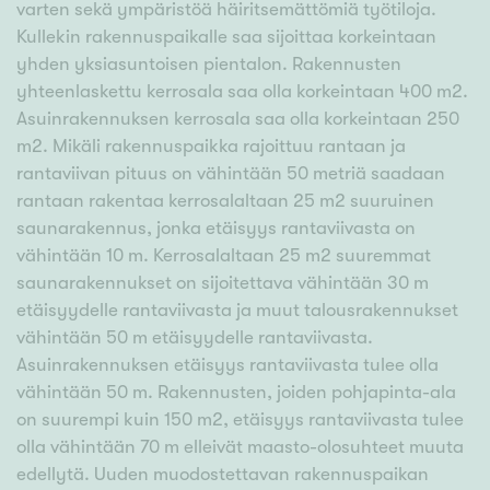
varten sekä ympäristöä häiritsemättömiä työtiloja.
Kullekin rakennuspaikalle saa sijoittaa korkeintaan
yhden yksiasuntoisen pientalon. Rakennusten
yhteenlaskettu kerrosala saa olla korkeintaan 400 m2.
Asuinrakennuksen kerrosala saa olla korkeintaan 250
m2. Mikäli rakennuspaikka rajoittuu rantaan ja
rantaviivan pituus on vähintään 50 metriä saadaan
rantaan rakentaa kerrosalaltaan 25 m2 suuruinen
saunarakennus, jonka etäisyys rantaviivasta on
vähintään 10 m. Kerrosalaltaan 25 m2 suuremmat
saunarakennukset on sijoitettava vähintään 30 m
etäisyydelle rantaviivasta ja muut talousrakennukset
vähintään 50 m etäisyydelle rantaviivasta.
Asuinrakennuksen etäisyys rantaviivasta tulee olla
vähintään 50 m. Rakennusten, joiden pohjapinta-ala
on suurempi kuin 150 m2, etäisyys rantaviivasta tulee
olla vähintään 70 m elleivät maasto-olosuhteet muuta
edellytä. Uuden muodostettavan rakennuspaikan