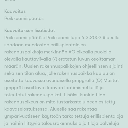
Kaavoitus
Poikkeamispäätös
Kaavoituksen lisätiedot
Poikkeamispäätös: Poikkeamislupa 6.3.2002 Alueelle
saadaan muodostaa erillispientalojen
rakennuspaikkoja merkinnän AO oikealla puolella
olevalla kauttaviivalla (/) erotetun luvun osoittaman
määrän. Uusien rakennuspaikkojen ohjeellinsen sijainti
sekä sen tilan alua, jolle rakennuspaikka kuuluu on
osoitettu kaavassa avonaisella ympyrällä (O) Mustat
ympyrät osoittavat kaavan laatimishetkellä jo
toteutetut rakennuspaikat. Lisäksi kunkin tilan
rakennusoikeus on mitoitustarkasteluineen esitetty
kaavaselostuksessa. Alueelle saa rakentaa
ympärivuotiseen käyttöön tarkoitettuja erillispientaloja
ja näihin liittyviä talousrakennuksia ja tiloja palveluja