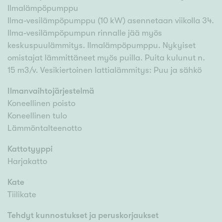
Ilmalämpöpumppu
Ilma-vesilämpöpumppu (10 kW) asennetaan viikolla 34.
Ilma-vesilämpöpumpun rinnalle jää myös
keskuspuulämmitys. Ilmalämpöpumppu. Nykyiset
omistajat lämmittäneet myös puilla. Puita kulunut n.
15 m3/v. Vesikiertoinen lattialämmitys: Puu ja sähkö
Ilmanvaihtojärjestelmä
Koneellinen poisto
Koneellinen tulo
Lämmöntalteenotto
Kattotyyppi
Harjakatto
Kate
Tiilikate
Tehdyt kunnostukset ja peruskorjaukset