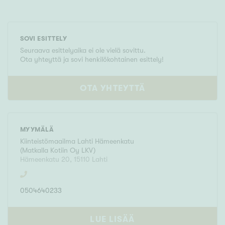
SOVI ESITTELY
Seuraava esittelyaika ei ole vielä sovittu.
Ota yhteyttä ja sovi henkilökohtainen esittely!
OTA YHTEYTTÄ
MYYMÄLÄ
Kiinteistömaailma
Lahti Hämeenkatu
(
Matkalla Kotiin Oy LKV
)
Hämeenkatu 20
,
15110
Lahti
0504640233
LUE LISÄÄ