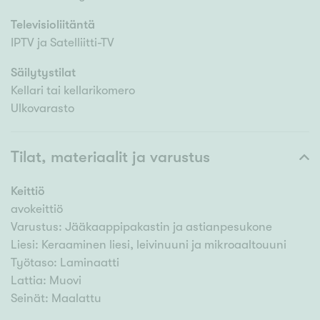
Televisioliitäntä
IPTV ja Satelliitti-TV
Säilytystilat
Kellari tai kellarikomero
Ulkovarasto
Tilat, materiaalit ja varustus
Keittiö
avokeittiö
Varustus: Jääkaappipakastin ja astianpesukone
Liesi: Keraaminen liesi, leivinuuni ja mikroaaltouuni
Työtaso: Laminaatti
Lattia: Muovi
Seinät: Maalattu