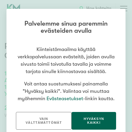
OTA YHTEYTTÄ
ESITTELY
KOHTEEN TIEDOT
TARJOUSKAUPPA
Hae kohteita
Palvelemme sinua paremmin
evästeiden avulla
Pihlajanmarjatie 12
,
Herukka
,
Kiinteistömaailma käyttää
Oulu
verkkopalvelussaan evästeitä, joiden avulla
sivusto toimii toivotulla tavalla ja voimme
tarjota sinulle kiinnostavaa sisältöä.
181
m²
/
264
m²
Alakerrassa
Voit antaa suostumuksesi painamalla
1mh+oh+takkah+k+kph+s+khh+erill.wc.
"Hyväksy kaikki". Valintaa voi muuttaa
Yläkerrassa 3mh+aula+kph/wcx2+vh
myöhemmin
Evästeasetukset
-linkin kautta.
225 000,00 €
225 000,00 €
Velaton lähtöhinta
Lähtöhinta ilman velkaosuutta
VAIN
HYVÄKSYN
VÄLTTÄMÄTTÖMÄT
KAIKKI