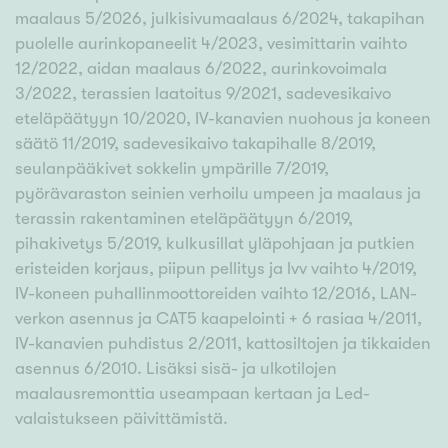
maalaus 5/2026, julkisivumaalaus 6/2024, takapihan
puolelle aurinkopaneelit 4/2023, vesimittarin vaihto
12/2022, aidan maalaus 6/2022, aurinkovoimala
3/2022, terassien laatoitus 9/2021, sadevesikaivo
eteläpäätyyn 10/2020, IV-kanavien nuohous ja koneen
säätö 11/2019, sadevesikaivo takapihalle 8/2019,
seulanpääkivet sokkelin ympärille 7/2019,
pyörävaraston seinien verhoilu umpeen ja maalaus ja
terassin rakentaminen eteläpäätyyn 6/2019,
pihakivetys 5/2019, kulkusillat yläpohjaan ja putkien
eristeiden korjaus, piipun pellitys ja lvv vaihto 4/2019,
IV-koneen puhallinmoottoreiden vaihto 12/2016, LAN-
verkon asennus ja CAT5 kaapelointi + 6 rasiaa 4/2011,
IV-kanavien puhdistus 2/2011, kattosiltojen ja tikkaiden
asennus 6/2010. Lisäksi sisä- ja ulkotilojen
maalausremonttia useampaan kertaan ja Led-
valaistukseen päivittämistä.