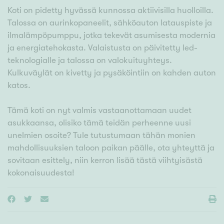
Koti on pidetty hyvässä kunnossa aktiivisilla huolloilla.
Talossa on aurinkopaneelit, sähköauton latauspiste ja
ilmalämpöpumppu, jotka tekevät asumisesta modernia
ja energiatehokasta. Valaistusta on päivitetty led-
teknologialle ja talossa on valokuituyhteys.
Kulkuväylät on kivetty ja pysäköintiin on kahden auton
katos.
Tämä koti on nyt valmis vastaanottamaan uudet
asukkaansa, olisiko tämä teidän perheenne uusi
unelmien osoite? Tule tutustumaan tähän monien
mahdollisuuksien taloon paikan päälle, ota yhteyttä ja
sovitaan esittely, niin kerron lisää tästä viihtyisästä
kokonaisuudesta!