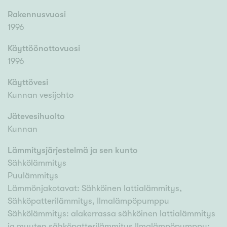
Rakennusvuosi
1996
Käyttöönottovuosi
1996
Käyttövesi
Kunnan vesijohto
Jätevesihuolto
Kunnan
Lämmitysjärjestelmä ja sen kunto
Sähkölämmitys
Puulämmitys
Lämmönjakotavat: Sähköinen lattialämmitys,
Sähköpatterilämmitys, Ilmalämpöpumppu
Sähkölämmitys: alakerrassa sähköinen lattialämmitys
ja muuten sähköpatterilämmitys Ilmalämpöpumppu: