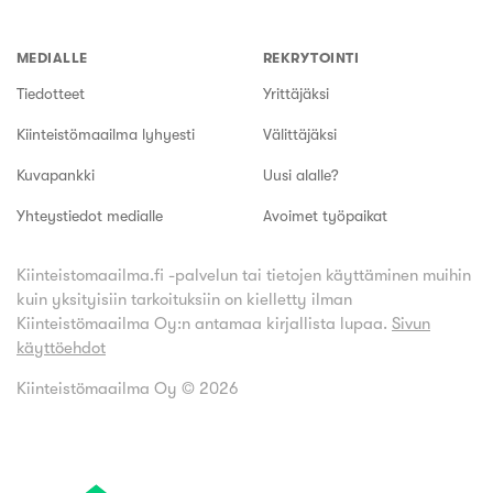
MEDIALLE
REKRYTOINTI
Tiedotteet
Yrittäjäksi
Kiinteistömaailma lyhyesti
Välittäjäksi
Kuvapankki
Uusi alalle?
Yhteystiedot medialle
Avoimet työpaikat
Kiinteistomaailma.fi -palvelun tai tietojen käyttäminen muihin
kuin yksityisiin tarkoituksiin on kielletty ilman
Kiinteistömaailma Oy:n antamaa kirjallista lupaa.
Sivun
käyttöehdot
Kiinteistömaailma Oy ©
2026