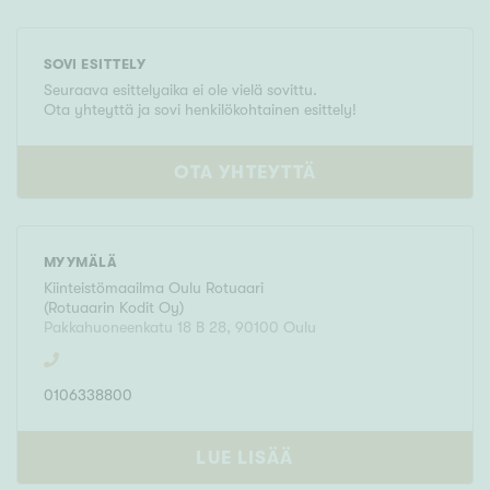
SOVI ESITTELY
Seuraava esittelyaika ei ole vielä sovittu.
Ota yhteyttä ja sovi henkilökohtainen esittely!
OTA YHTEYTTÄ
MYYMÄLÄ
Kiinteistömaailma
Oulu Rotuaari
(
Rotuaarin Kodit Oy
)
Pakkahuoneenkatu 18 B 28
,
90100
Oulu
0106338800
LUE LISÄÄ