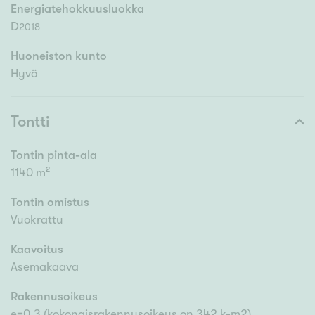
Energiatehokkuusluokka
D
2018
Huoneiston kunto
Hyvä
Tontti
Tontin pinta-ala
1140 m²
Tontin omistus
Vuokrattu
Kaavoitus
Asemakaava
Rakennusoikeus
e=0,3 (kokonaisrakennusoikeus on 342 k-m2)