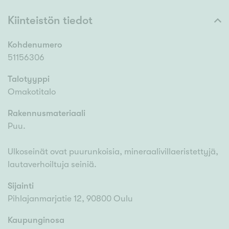
Kiinteistön tiedot
Kohdenumero
51156306
Talotyyppi
Omakotitalo
Rakennusmateriaali
Puu.
Ulkoseinät ovat puurunkoisia, mineraalivillaeristettyjä,
lautaverhoiltuja seiniä.
Sijainti
Pihlajanmarjatie 12, 90800 Oulu
Kaupunginosa