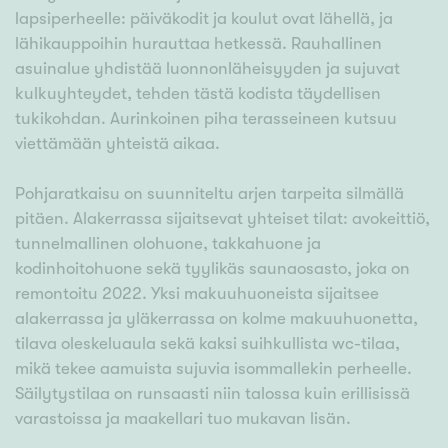
lapsiperheelle: päiväkodit ja koulut ovat lähellä, ja
lähikauppoihin hurauttaa hetkessä. Rauhallinen
asuinalue yhdistää luonnonläheisyyden ja sujuvat
kulkuyhteydet, tehden tästä kodista täydellisen
tukikohdan. Aurinkoinen piha terasseineen kutsuu
viettämään yhteistä aikaa.
Pohjaratkaisu on suunniteltu arjen tarpeita silmällä
pitäen. Alakerrassa sijaitsevat yhteiset tilat: avokeittiö,
tunnelmallinen olohuone, takkahuone ja
kodinhoitohuone sekä tyylikäs saunaosasto, joka on
remontoitu 2022. Yksi makuuhuoneista sijaitsee
alakerrassa ja yläkerrassa on kolme makuuhuonetta,
tilava oleskeluaula sekä kaksi suihkullista wc-tilaa,
mikä tekee aamuista sujuvia isommallekin perheelle.
Säilytystilaa on runsaasti niin talossa kuin erillisissä
varastoissa ja maakellari tuo mukavan lisän.