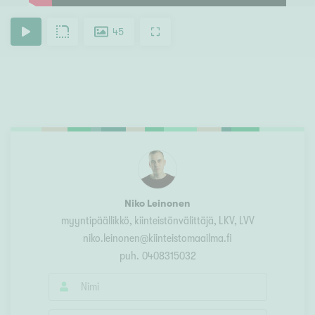
45
Niko Leinonen
myyntipäällikkö, kiinteistönvälittäjä
, LKV, LVV
niko.leinonen@kiinteistomaailma.fi
puh.
0408315032