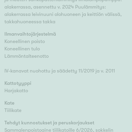
alakerrassa, asennettu v. 2024 Puulämmitys:
alakerrassa leivinuuni olohuoneen ja keittiön välissä,
takkahuoneessa takka
Ilmanvaihtojärjestelmä
Koneellinen poisto
Koneellinen tulo
Lämmöntalteenotto
IV-kanavat nuohottu ja säädetty 11/2019 ja v. 2011
Kattotyyppi
Harjakatto
Kate
Tiilikate
Tehdyt kunnostukset ja peruskorjaukset
Sammalenpoistoaine tiilikatoille 6/2026, sokkelin