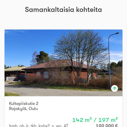
Samankaltaisia kohteita
Kultapiiskutie 2
Rajakylä
,
Oulu
142 m² / 197 m²
4mh, oh, k, tkh, kphx2, s, wc, AT
100 000 €