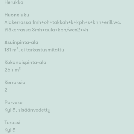
Herukka
Huoneluku
Alakerrassa 1mh+oh+takkah+k+kph+s+khh+erill.wc.
Yläkerrassa 3mh+aula+kph/wcx2+vh
Asuinpinta-ala
181 m², ei tarkastusmitattu
Kokonaispinta-ala
264 m²
Kerroksia
2
Parveke
Kyllä, sisäänvedetty
Terassi
Kyllä