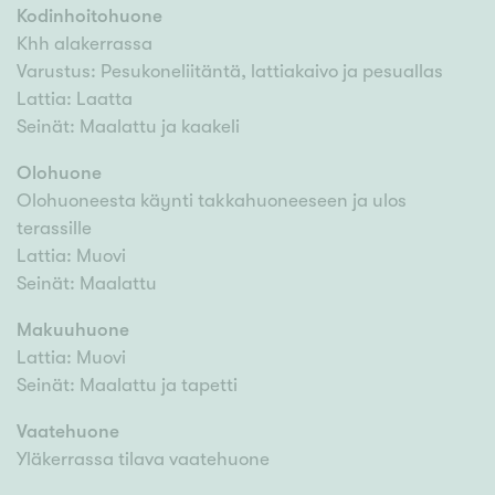
Kodinhoitohuone
Khh alakerrassa
Varustus: Pesukoneliitäntä, lattiakaivo ja pesuallas
Lattia: Laatta
Seinät: Maalattu ja kaakeli
Olohuone
Olohuoneesta käynti takkahuoneeseen ja ulos
terassille
Lattia: Muovi
Seinät: Maalattu
Makuuhuone
Lattia: Muovi
Seinät: Maalattu ja tapetti
Vaatehuone
Yläkerrassa tilava vaatehuone