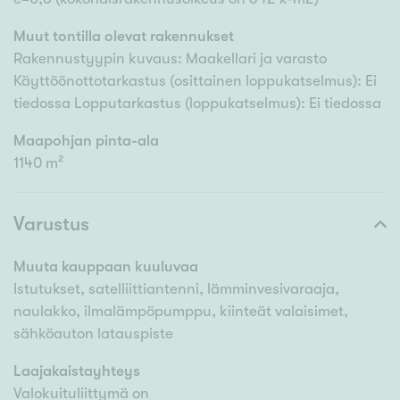
Muut tontilla olevat rakennukset
Rakennustyypin kuvaus: Maakellari ja varasto
Käyttöönottotarkastus (osittainen loppukatselmus): Ei
tiedossa Lopputarkastus (loppukatselmus): Ei tiedossa
Maapohjan pinta-ala
1140 m²
Varustus
Muuta kauppaan kuuluvaa
Istutukset, satelliittiantenni, lämminvesivaraaja,
naulakko, ilmalämpöpumppu, kiinteät valaisimet,
sähköauton latauspiste
Laajakaistayhteys
Valokuituliittymä on