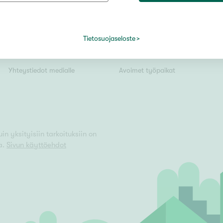
Tiedotteet
Yrittäjäksi
Kiinteistömaailma lyhyesti
Välittäjäksi
Tietosuojaseloste
Vain uudiskohteet
Kuvapankki
Uusi alalle?
Yhteystiedot medialle
Avoimet työpaikat
Vain arvokohteet
Hyvä
n yksityisiin tarkoituksiin on
a.
Sivun käyttöehdot
Tyydyttävä
Välttävä
issi