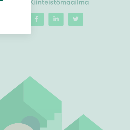
Ei uudiskohteita
Ei arvokohteita