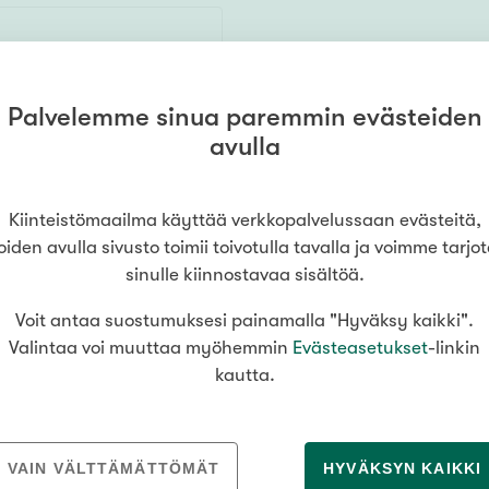
Senioriasuminen
jen hinnat
Valitse kiinteistönvälittäjä
oimitila
S
stönvälitys alueellasi
80 m²
Arviointipalvelu
utotalli
keli
Mänttä
Salo
Savonlinna
Seinäj
Muut
Palvelemme sinua paremmin evästeiden
Siilinjärvi
Sotkamo
Söde
avulla
, s
168 000 €
kia
Nummela
000
000 €
Kiinteistömaailma käyttää verkkopalvelussaan evästeitä,
oiden avulla sivusto toimii toivotulla tavalla ja voimme tarjo
sinulle kiinnostavaa sisältöä.
Asuinpinta-ala
Voit antaa suostumuksesi painamalla "Hyväksy kaikki".
Valintaa voi muuttaa myöhemmin
Evästeasetukset
-linkin
m²
kautta.
VAIN VÄLTTÄMÄTTÖMÄT
HYVÄKSYN KAIKKI
MEDIALLE
REKRYTOINTI