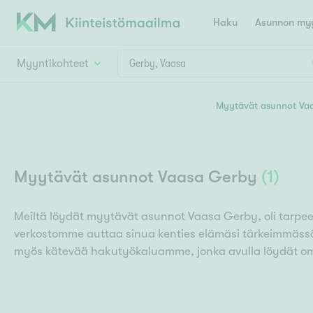
Haku
Asunnon myy
Myyntikohteet
Valitse lähin myymäläpaikkakunta
Myytävät asunnot Va
Asun
Huoneluku
E
K
Kiint
Tarj
Espoo
Ka
Myytävät asunnot Vaasa Gerby
(
1
)
Ka
Asuntotyyppi
Ki
Kiint
Ko
H
R
Digi
Meiltä löydät myytävät asunnot Vaasa Gerby, oli tarpeesi
verkostomme auttaa sinua kenties elämäsi tärkeimmäss
Hamina
Helsinki
Hyvinkää
Avoi
L
Hämeenlinna
myös kätevää hakutyökaluamme, jonka avulla löydät omi
Lah
T
Lev
I
Päätök