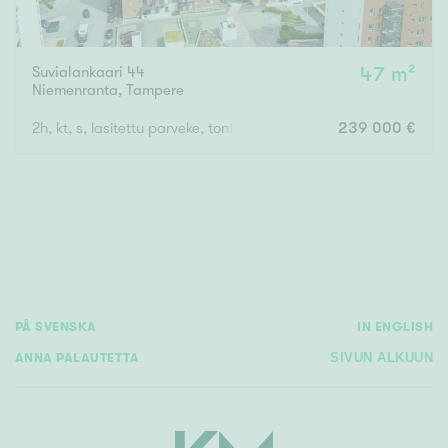
Suvialankaari 44
47 m²
Niemenranta
,
Tampere
2h, kt, s, lasitettu parveke, tonttiosuus lunastettu
239 000 €
PÅ SVENSKA
IN ENGLISH
ANNA PALAUTETTA
SIVUN ALKUUN