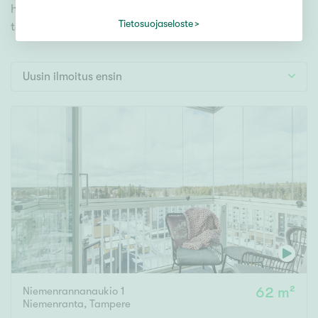
Tontti
hakutyökaluamme, jonka avulla löydät omien
Vapaa-ajan asunto
Tietosuojaseloste
toiveidesi mukaisen kodin.
Toimitila
Autotalli
Uusin ilmoitus ensin
Muut
Hinta
000
000 €
Pinta-ala
Asuinpinta-ala
Kokonaispinta-ala
Niemenrannanaukio 1
62 m²
m²
Niemenranta
,
Tampere