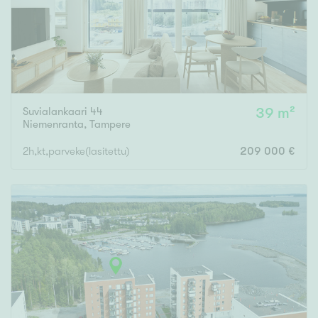
Suvialankaari 44
39 m²
Niemenranta
,
Tampere
2h,kt,parveke(lasitettu)
209 000 €