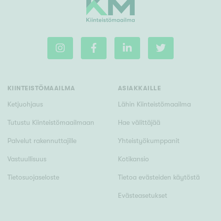
KIINTEISTÖMAAILMA
ASIAKKAILLE
Ketjuohjaus
Lähin Kiinteistömaailma
Tutustu Kiinteistömaailmaan
Hae välittäjää
Palvelut rakennuttajille
Yhteistyökumppanit
Vastuullisuus
Kotikansio
Tietosuojaseloste
Tietoa evästeiden käytöstä
Evästeasetukset