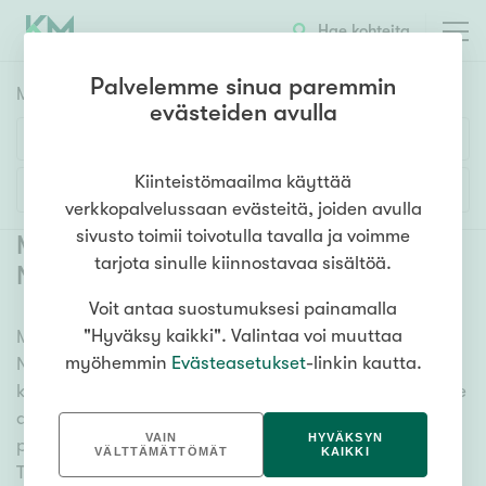
Hae kohteita
Palvelemme sinua paremmin
Myyntikohteet
HAE
evästeiden avulla
Huoneluku
Kiinteistömaailma käyttää
Lisää hakuehtoja
verkkopalvelussaan evästeitä, joiden avulla
1h
2h
3h
4h
5h+
sivusto toimii toivotulla tavalla ja voimme
Myytävät asunnot Tampere
tarjota sinulle kiinnostavaa sisältöä.
Niemenranta
(
5
)
Voit antaa suostumuksesi painamalla
Asuntotyyppi
"Hyväksy kaikki". Valintaa voi muuttaa
Meiltä löydät myytävät asunnot Tampere
Kerros-/luhtitalo
myöhemmin
Evästeasetukset
-linkin kautta.
Niemenranta, oli tarpeesi mikä vain! Tuhansien
Rivitalo/paritalo
kohteiden ja satojen kiinteistönvälittäjien verkostomme
Omakoti-/erillistalo
auttaa sinua kenties elämäsi tärkeimmässä
VAIN
HYVÄKSYN
päätöksessä. Katso alta kaikki myytävät asunnot
Maa- tai metsätila
VÄLTTÄMÄTTÖMÄT
KAIKKI
Tampere Niemenranta. Hyödynnä myös kätevää