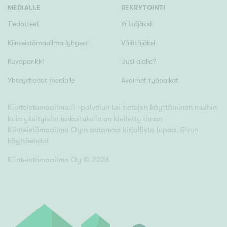
MEDIALLE
REKRYTOINTI
Tiedotteet
Yrittäjäksi
Kiinteistömaailma lyhyesti
Välittäjäksi
Kuvapankki
Uusi alalle?
Yhteystiedot medialle
Avoimet työpaikat
Kiinteistomaailma.fi -palvelun tai tietojen käyttäminen muihin
kuin yksityisiin tarkoituksiin on kielletty ilman
Kiinteistömaailma Oy:n antamaa kirjallista lupaa.
Sivun
käyttöehdot
Kiinteistömaailma Oy ©
2026