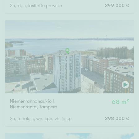
2h, kt, s, lasitettu parveke
249 000 €
Rakennusvuosi
Uudiskohteet
Vain uudiskohteet
Ei uudiskohteita
Arvokohteet
Niemenrannanaukio 1
68 m²
Vain arvokohteet
Ei arvokohteita
Niemenranta
,
Tampere
3h, tupak, s, wc, kph, vh, las.p, 3
298 000 €
Kunto
Hyvä