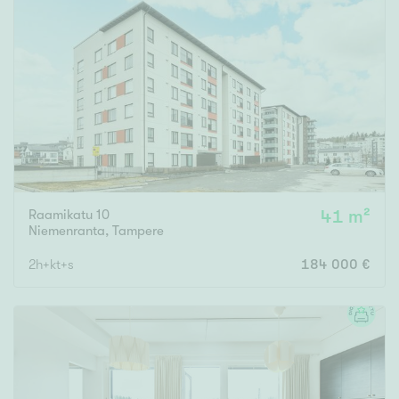
Tyydyttävä
Välttävä
Ominaisuudet
Hissi
Järvi- tai merinäköala
Maalämpö
Oma ranta
Raamikatu 10
41 m²
Niemenranta
,
Tampere
Oma sauna
Parveke
2h+kt+s
184 000 €
Senioriasunto