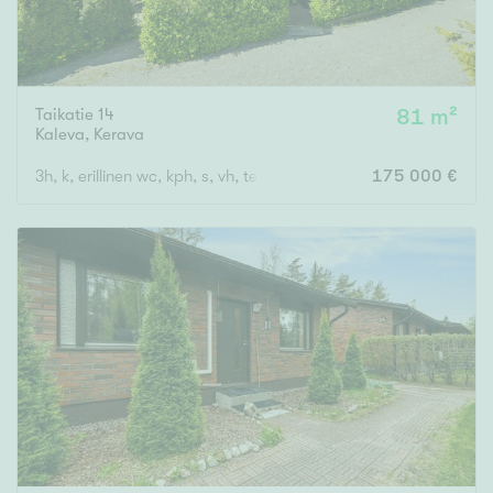
Taikatie 14
81 m²
Kaleva
,
Kerava
3h, k, erillinen wc, kph, s, vh, terassi
175 000 €