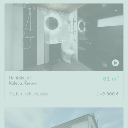
Rakennusvuosi
Uudiskohteet
Vain uudiskohteet
Ei uudiskohteita
Haltiakuja 4
81 m²
Kaleva
,
Kerava
Arvokohteet
3h, k, s, kph, vh, piha
149 000 €
Vain arvokohteet
Ei arvokohteita
Kunto
Hyvä