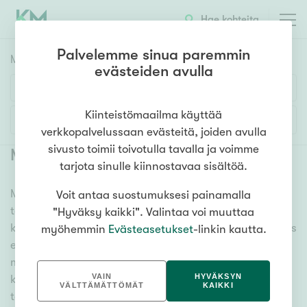
Hae kohteita
Palvelemme sinua paremmin
Myyntikohteet
HAE
evästeiden avulla
Huoneluku
Kiinteistömaailma käyttää
Lisää hakuehtoja
verkkopalvelussaan evästeitä, joiden avulla
1h
2h
3h
4h
5h+
sivusto toimii toivotulla tavalla ja voimme
Myytävät asunnot Kerava Kaleva
(
6
)
tarjota sinulle kiinnostavaa sisältöä.
Meiltä löydät myytävät asunnot Kerava Kaleva, oli
Voit antaa suostumuksesi painamalla
Asuntotyyppi
tarpeesi mikä vain! Tuhansien kohteiden ja satojen
"Hyväksy kaikki". Valintaa voi muuttaa
Kerros-/luhtitalo
kiinteistönvälittäjien verkostomme auttaa sinua kenties
myöhemmin
Evästeasetukset
-linkin kautta.
Rivitalo/paritalo
elämäsi tärkeimmässä päätöksessä. Katso alta kaikki
myytävät asunnot Kerava Kaleva. Hyödynnä myös
Omakoti-/erillistalo
VAIN
HYVÄKSYN
kätevää hakutyökaluamme, jonka avulla löydät omien
Maa- tai metsätila
VÄLTTÄMÄTTÖMÄT
KAIKKI
toiveidesi mukaisen kodin.