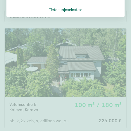
Tontti
Vapaa-ajan asunto
Tietosuojaseloste
Uusin ilmoitus ensin
Toimitila
Autotalli
Muut
Hinta
000
000 €
Pinta-ala
Vetehisentie 8
100 m² / 180 m²
Asuinpinta-ala
Kokonaispinta-ala
Kaleva
,
Kerava
5h, k, 2x kph, s, erillinen wc, autotalli
234 000 €
m²