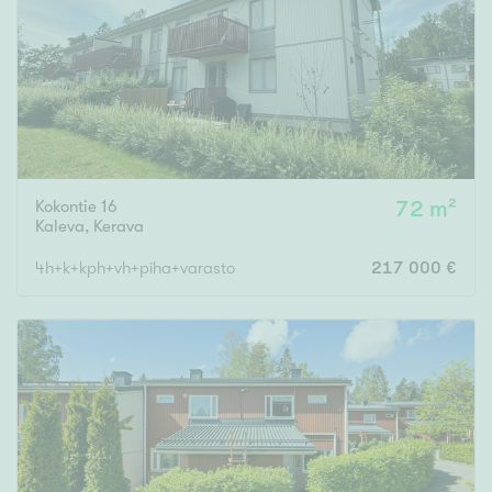
Tyydyttävä
Välttävä
Ominaisuudet
Hissi
Järvi- tai merinäköala
Kokontie 16
72 m²
Maalämpö
Kaleva
,
Kerava
Oma ranta
4h+k+kph+vh+piha+varasto
217 000 €
Oma sauna
Parveke
Senioriasunto