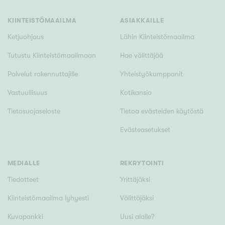
KIINTEISTÖMAAILMA
ASIAKKAILLE
Ketjuohjaus
Lähin Kiinteistömaailma
Tutustu Kiinteistömaailmaan
Hae välittäjää
Palvelut rakennuttajille
Yhteistyökumppanit
Vastuullisuus
Kotikansio
Tietosuojaseloste
Tietoa evästeiden käytöstä
Evästeasetukset
MEDIALLE
REKRYTOINTI
Tiedotteet
Yrittäjäksi
Kiinteistömaailma lyhyesti
Välittäjäksi
Kuvapankki
Uusi alalle?