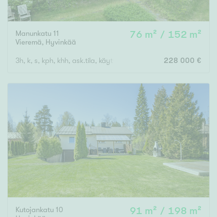
Manunkatu 11
76 m² / 152 m²
Vieremä
,
Hyvinkää
3h, k, s, kph, khh, ask.tila, käyttöullakko
228 000 €
Kutojankatu 10
91 m² / 198 m²