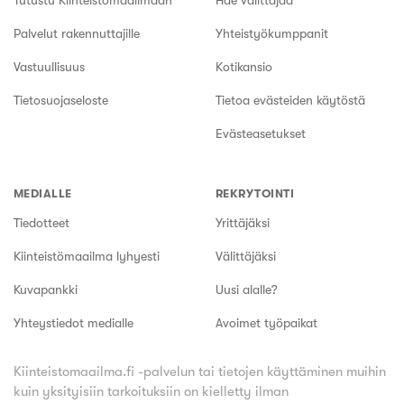
Tutustu Kiinteistömaailmaan
Hae välittäjää
Palvelut rakennuttajille
Yhteistyökumppanit
Vastuullisuus
Kotikansio
Tietosuojaseloste
Tietoa evästeiden käytöstä
Evästeasetukset
MEDIALLE
REKRYTOINTI
Tiedotteet
Yrittäjäksi
Kiinteistömaailma lyhyesti
Välittäjäksi
Kuvapankki
Uusi alalle?
Yhteystiedot medialle
Avoimet työpaikat
Kiinteistomaailma.fi -palvelun tai tietojen käyttäminen muihin
kuin yksityisiin tarkoituksiin on kielletty ilman