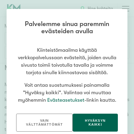
Hae kohteita
Palvelemme sinua paremmin
Myyntikohteet
HAE
evästeiden avulla
Huoneluku
Kiinteistömaailma käyttää
Lisää hakuehtoja
verkkopalvelussaan evästeitä, joiden avulla
1h
2h
3h
4h
5h+
sivusto toimii toivotulla tavalla ja voimme
Myytävät asunnot Hyvinkää
(
83
)
tarjota sinulle kiinnostavaa sisältöä.
Meiltä löydät myytävät asunnot Hyvinkää, oli tarpeesi
Voit antaa suostumuksesi painamalla
Asuntotyyppi
mikä vain! Tuhansien kohteiden ja satojen
"Hyväksy kaikki". Valintaa voi muuttaa
Kerros-/luhtitalo
kiinteistönvälittäjien verkostomme auttaa sinua kenties
myöhemmin
Evästeasetukset
-linkin kautta.
Rivitalo/paritalo
elämäsi tärkeimmässä päätöksessä. Katso alta kaikki
myytävät asunnot Hyvinkää. Hyödynnä myös kätevää
Omakoti-/erillistalo
VAIN
HYVÄKSYN
hakutyökaluamme, jonka avulla löydät omien
Maa- tai metsätila
VÄLTTÄMÄTTÖMÄT
KAIKKI
toiveidesi mukaisen kodin.