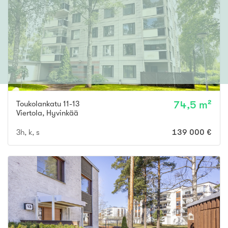
Toukolankatu 11-13
74,5 m²
Viertola
,
Hyvinkää
3h, k, s
139 000 €