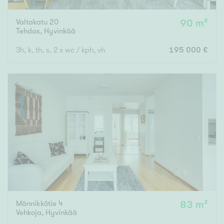
Valtakatu 20
90 m²
Tehdas
,
Hyvinkää
3h, k, th, s, 2 x wc / kph, vh
195 000 €
Männikkötie 4
83 m²
Vehkoja
,
Hyvinkää