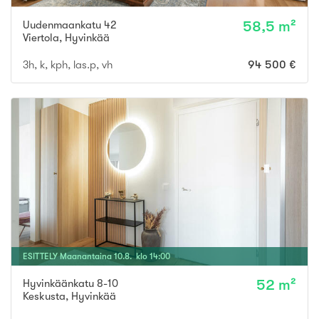
Uudenmaankatu 42
58,5 m²
Viertola
,
Hyvinkää
3h, k, kph, las.p, vh
94 500 €
ESITTELY
Maanantaina
10
.
8
. klo
14
:
00
Hyvinkäänkatu 8-10
52 m²
Keskusta
,
Hyvinkää