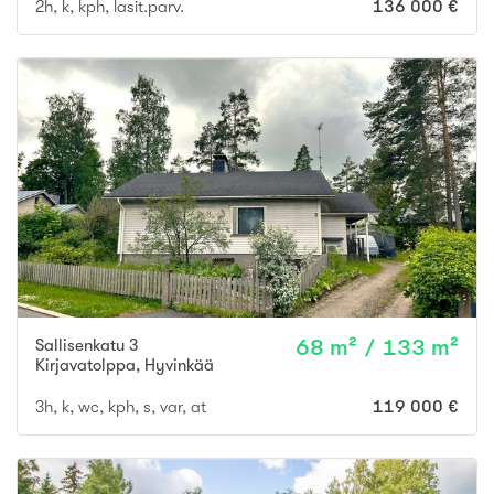
2h, k, kph, lasit.parv.
136 000 €
Sallisenkatu 3
68 m² / 133 m²
Kirjavatolppa
,
Hyvinkää
3h, k, wc, kph, s, var, at
119 000 €