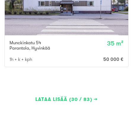
Munckinkatu 54
35 m²
Parantola
,
Hyvinkää
1h + k + kph
50 000 €
LATAA LISÄÄ (30 / 83)