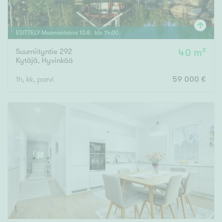
ESITTELY
Maanantaina
10
.
8
. klo
14
:
00
Suurniityntie 292
40 m²
Kytäjä
,
Hyvinkää
1h, kk, parvi
59 000 €