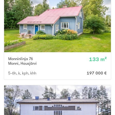
Monninlinja 76
133 m²
Monni
,
Hausjärvi
5-6h, k, kph, khh
197 000 €