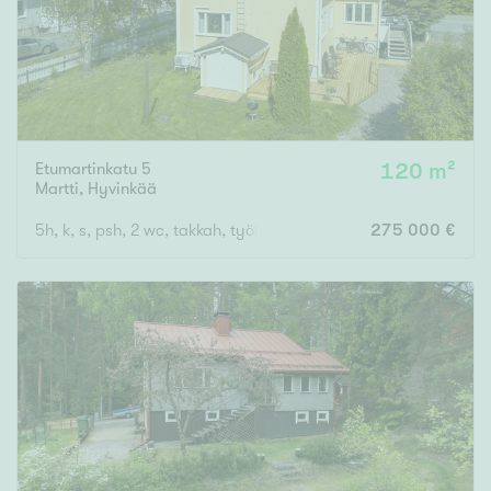
Etumartinkatu 5
120 m²
Martti
,
Hyvinkää
5h, k, s, psh, 2 wc, takkah, työh.
275 000 €