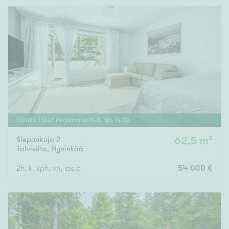
Rakennusvuosi
Uudiskohteet
Vain uudiskohteet
Ei uudiskohteita
ENSIESITTELY
Perjantaina
14
.
8
. klo
14
:
00
Sieponkuja 2
62,5 m²
Talvisilta
,
Hyvinkää
Arvokohteet
2h, k, kph, vh, las.p
54 000 €
Vain arvokohteet
Ei arvokohteita
Kunto
Hyvä