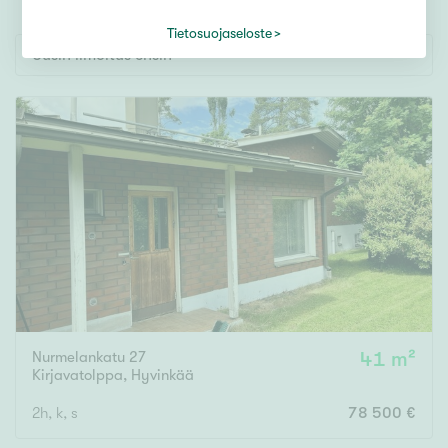
Tontti
Vapaa-ajan asunto
Tietosuojaseloste
Uusin ilmoitus ensin
Toimitila
Autotalli
Muut
Hinta
000
000 €
Pinta-ala
Nurmelankatu 27
41 m²
Asuinpinta-ala
Kokonaispinta-ala
Kirjavatolppa
,
Hyvinkää
2h, k, s
78 500 €
m²