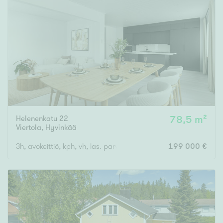
Helenenkatu 22
78,5 m²
Viertola
,
Hyvinkää
3h, avokeittiö, kph, vh, las. parv.
199 000 €