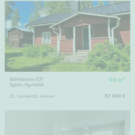
Sälinkääntie 537
90 m²
Sykäri
,
Hyvinkää
2h, tupakeittiö, eteinen
57 000 €