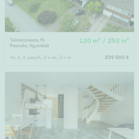
Taimistonkatu 14
120 m² / 252 m²
Paavola
,
Hyvinkää
4h, k, rt, pesuh., 2 x wc, 2 x vh, pukuh., kph, s, autotalli
239 000 €