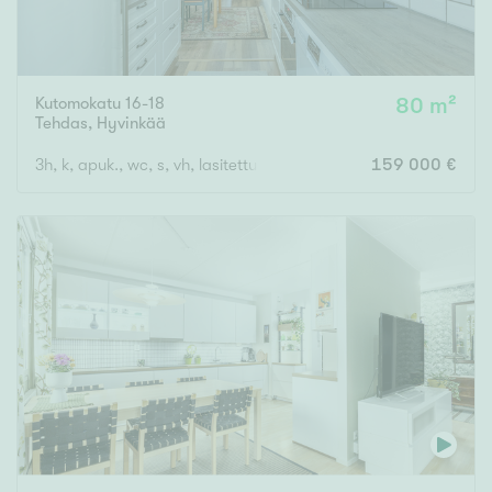
Kutomokatu 16-18
80 m²
Tehdas
,
Hyvinkää
3h, k, apuk., wc, s, vh, lasitettu parveke
159 000 €