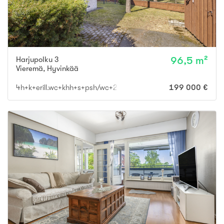
Harjupolku 3
96,5 m²
Vieremä
,
Hyvinkää
4h+k+erill.wc+khh+s+psh/wc+2xvh+lasitettu parveke+ulkovaras
199 000 €