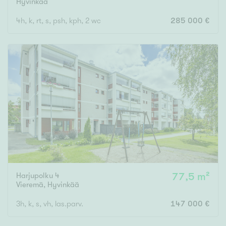
Hyvinkää
4h, k, rt, s, psh, kph, 2 wc
285 000 €
Harjupolku 4
77,5 m²
Vieremä
,
Hyvinkää
3h, k, s, vh, las.parv.
147 000 €