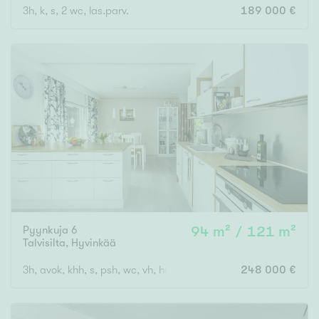
3h, k, s, 2 wc, las.parv.
189 000 €
Pyynkuja 6
94 m² / 121 m²
Talvisilta
,
Hyvinkää
3h, avok, khh, s, psh, wc, vh, harrastetila, autotalli, varastotilat
248 000 €