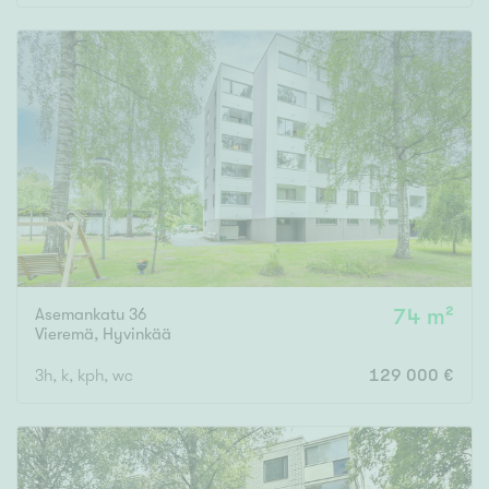
Asemankatu 36
74 m²
Vieremä
,
Hyvinkää
3h, k, kph, wc
129 000 €