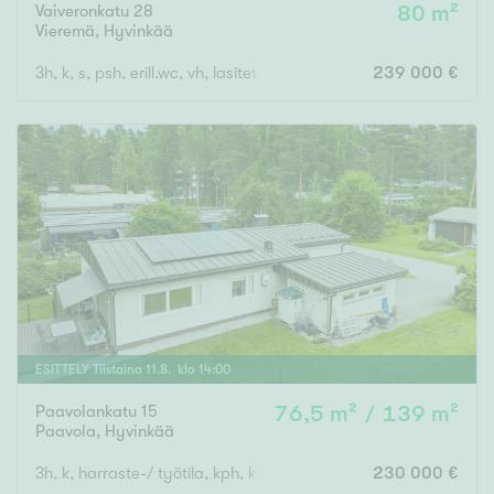
Vaiveronkatu 28
80 m²
Vieremä
,
Hyvinkää
3h, k, s, psh, erill.wc, vh, lasitettu parveke
239 000 €
ESITTELY
Tiistaina
11
.
8
. klo
14
:
00
Paavolankatu 15
76,5 m² / 139 m²
Paavola
,
Hyvinkää
3h, k, harraste-/ työtila, kph, khh, s, wc, vh, eteinen, varasto, a
230 000 €