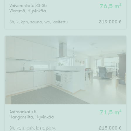
Vaiveronkatu 33-35
76,5 m²
Vieremä
,
Hyvinkää
3h, k, kph, sauna, wc, lasitettu parveke
319 000 €
Astreankatu 5
71,5 m²
Hangonsilta
,
Hyvinkää
3h, kt, s, psh, lasit. parv.
215 000 €