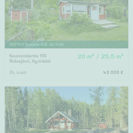
Tyydyttävä
Välttävä
Ominaisuudet
Hissi
ESITTELY
Torstaina
13
.
8
. klo
14
:
00
Järvi- tai merinäköala
Kaunismäentie 193
20 m² / 25,5 m²
Maalämpö
Ridasjärvi
,
Hyvinkää
Oma ranta
2h, kuisti
43 000 €
Oma sauna
Parveke
Senioriasunto