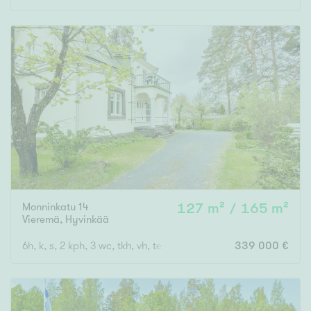
Monninkatu 14
127 m² / 165 m²
Vieremä
,
Hyvinkää
6h, k, s, 2 kph, 3 wc, tkh, vh, tekn.tila, varastot
339 000 €