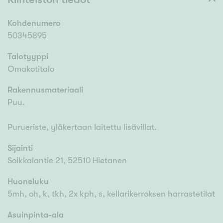
Kohdenumero
50345895
Talotyyppi
Omakotitalo
Rakennusmateriaali
Puu.
Purueriste, yläkertaan laitettu lisävillat.
Sijainti
Soikkalantie 21, 52510 Hietanen
Huoneluku
5mh, oh, k, tkh, 2x kph, s, kellarikerroksen harrastetilat
Asuinpinta-ala