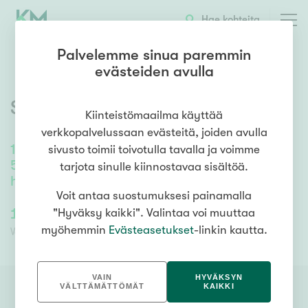
OTA YHTEYTTÄ
ESITTELY
KOHTEEN TIEDOT
Hae kohteita
Palvelemme sinua paremmin
evästeiden avulla
Soikkalantie 21
,
Mikkeli
Kiinteistömaailma käyttää
verkkopalvelussaan evästeitä, joiden avulla
185
m²
/
275
m²
sivusto toimii toivotulla tavalla ja voimme
5mh, oh, k, tkh, 2x kph, s, kellarikerroksen
tarjota sinulle kiinnostavaa sisältöä.
harrastetilat
Voit antaa suostumuksesi painamalla
138 000,00 €
138 000,00 €
"Hyväksy kaikki". Valintaa voi muuttaa
myöhemmin
Evästeasetukset
-linkin kautta.
Velaton hinta
Myyntihinta
VAIN
HYVÄKSYN
VÄLTTÄMÄTTÖMÄT
KAIKKI