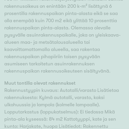
rakennusoikeus on enintään 200 k-m² lisättynä 6
prosentilla rakennuspaikan pinta-alasta eikä se saa
olla enempää kuin 700 m2 eikä ylittää 10 prosenttia
rakennuspaikan pinta-alasta. Olemassa olevalle
pysyvälle asuinrakennuspaikalle, joka on yleiskaava-
alueen maa- ja metsätalousalueella tai
kaavoittamattomalla alueella, saa rakentaa
rakennuspaikan pihapiiriin toisen pysyvään
asumiseen tarkoitetun asuinrakennuksen
rakennuspaikan rakennusoikeuteen sisältyvänä.
Muut tontilla olevat rakennukset
Rakennustyypin kuvaus: Autotalli/varasto Lisätietoa
rakennuksesta: Kylmä autotalli, varasto, kaksi
ulkohuussia ja lampola (kolmelle lampaalle).
Lopputarkastus (loppukatselmus): Ei tiedossa Mikä
pinta-ala kyseessä: 84 m2 Kattotyyppi, kate ja sen
kunto: Harjakate, huopa Lisätiedot: Rakennettu