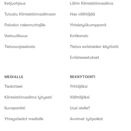
Ketjuohjaus
Lähin Kiinteistömaailma
Tutustu Kiinteistömaailmaan
Hae välittäjää
Palvelut rakennuttajille
Yhteistyökumppanit
Vastuullisuus
Kotikansio
Tietosuojaseloste
Tietoa evästeiden käytöstä
Evästeasetukset
MEDIALLE
REKRYTOINTI
Tiedotteet
Yrittäjäksi
Kiinteistömaailma lyhyesti
Välittäjäksi
Kuvapankki
Uusi alalle?
Yhteystiedot medialle
Avoimet työpaikat