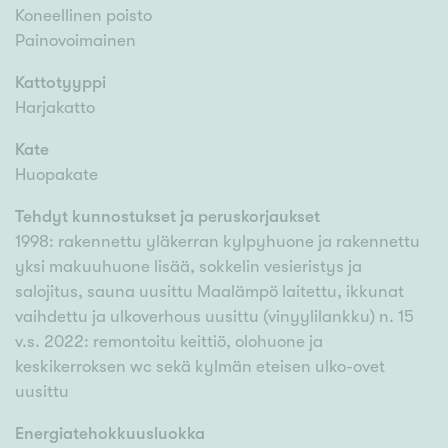
Koneellinen poisto
Painovoimainen
Kattotyyppi
Harjakatto
Kate
Huopakate
Tehdyt kunnostukset ja peruskorjaukset
1998: rakennettu yläkerran kylpyhuone ja rakennettu
yksi makuuhuone lisää, sokkelin vesieristys ja
salojitus, sauna uusittu Maalämpö laitettu, ikkunat
vaihdettu ja ulkoverhous uusittu (vinyylilankku) n. 15
v.s. 2022: remontoitu keittiö, olohuone ja
keskikerroksen wc sekä kylmän eteisen ulko-ovet
uusittu
Energiatehokkuusluokka