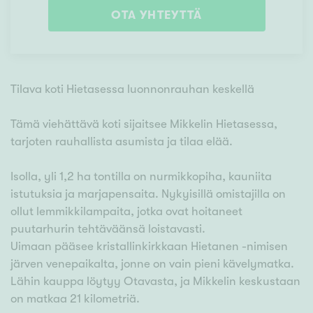
OTA YHTEYTTÄ
Tilava koti Hietasessa luonnonrauhan keskellä
Tämä viehättävä koti sijaitsee Mikkelin Hietasessa,
tarjoten rauhallista asumista ja tilaa elää.
Isolla, yli 1,2 ha tontilla on nurmikkopiha, kauniita
istutuksia ja marjapensaita. Nykyisillä omistajilla on
ollut lemmikkilampaita, jotka ovat hoitaneet
puutarhurin tehtäväänsä loistavasti.
Uimaan pääsee kristallinkirkkaan Hietanen -nimisen
järven venepaikalta, jonne on vain pieni kävelymatka.
Lähin kauppa löytyy Otavasta, ja Mikkelin keskustaan
on matkaa 21 kilometriä.