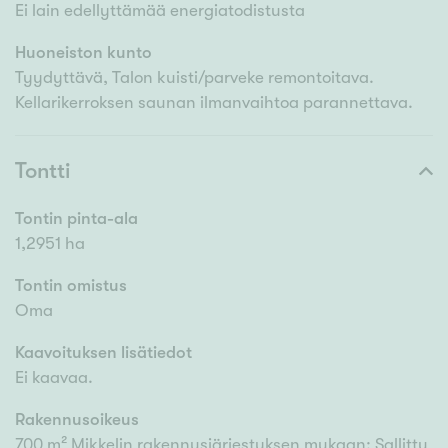
Ei lain edellyttämää energiatodistusta
Huoneiston kunto
Tyydyttävä, Talon kuisti/parveke remontoitava.
Kellarikerroksen saunan ilmanvaihtoa parannettava.
Tontti
Tontin pinta-ala
1,2951 ha
Tontin omistus
Oma
Kaavoituksen lisätiedot
Ei kaavaa.
Rakennusoikeus
700 m² Mikkelin rakennusjärjestyksen mukaan: Sallittu