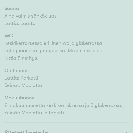
Sauna
Aina valmis sähkökiuas
Lattia: Laatta
WC
Keskikerroksessa erillinen wc ja yläkerrassa
kylpyhuoneen yhteydessä. Molemmissa on
lattialämmitys.
Olohuone
Lattia: Parketti
Seinät: Maalattu
Makuuhuone
2 makuuhuonetta keskikerroksessa ja 3 yläkerrassa.
Seinät: Maalattu ja tapetti
Sijainti kartalla