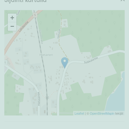
+
−
Leaflet
| ©
OpenStreetMapin
tekijät