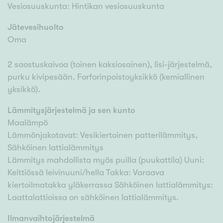
Vesiosuuskunta: Hintikan vesiosuuskunta
Jätevesihuolto
Oma
2 saostuskaivoa (toinen kaksiosainen), Iisi-järjestelmä,
purku kivipesään. Forforinpoistoyksikkö (kemiallinen
yksikkö).
Lämmitysjärjestelmä ja sen kunto
Maalämpö
Lämmönjakotavat: Vesikiertoinen patterilämmitys,
Sähköinen lattialämmitys
Lämmitys mahdollista myös puilla (puukattila) Uuni:
Keittiössä leivinuuni/hella Takka: Varaava
kiertoilmatakka yläkerrassa Sähköinen lattialämmitys:
Laattalattioissa on sähköinen lattialämmitys.
Ilmanvaihtojärjestelmä