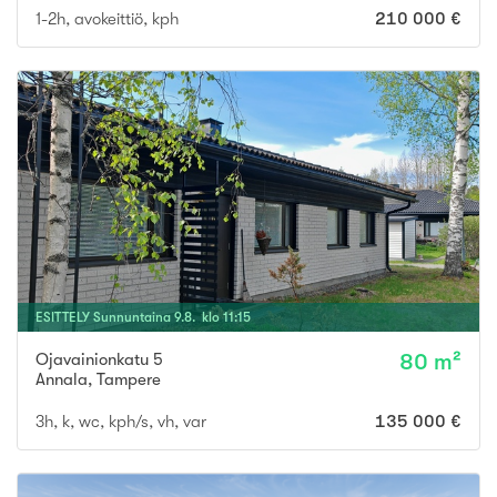
1-2h, avokeittiö, kph
210 000 €
ESITTELY
Sunnuntaina
9
.
8
. klo
11
:
15
Ojavainionkatu 5
80 m²
Annala
,
Tampere
3h, k, wc, kph/s, vh, var
135 000 €