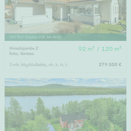
ESITTELY
Tiistaina
11
.
8
. klo
14
:
00
Himalajantie 2
92 m² / 120 m²
Ilola
,
Vantaa
3 mh, käyttöullakko, oh, k, rt, kph, s, khh, erillinen wc, vh, lasitet
279 000 €