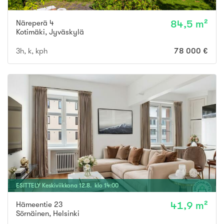
Näreperä 4
84,5 m²
Kotimäki
,
Jyväskylä
3h, k, kph
78 000 €
ESITTELY
Keskiviikkona
12
.
8
. klo
14
:
00
Hämeentie 23
41,9 m²
Sörnäinen
,
Helsinki