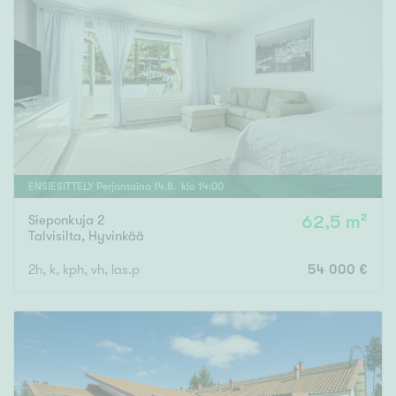
ENSIESITTELY
Perjantaina
14
.
8
. klo
14
:
00
Sieponkuja 2
62,5 m²
Talvisilta
,
Hyvinkää
2h, k, kph, vh, las.p
54 000 €