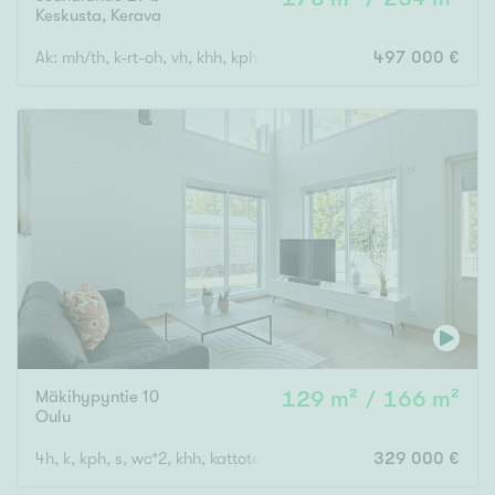
Keskusta
,
Kerava
Ak: mh/th, k-rt-oh, vh, khh, kph, s. Yk: 3 mh, kph, vh, terassi., 
497 000 €
Mäkihypyntie 10
129 m² / 166 m²
Oulu
4h, k, kph, s, wc*2, khh, kattoterassi, tekn.tila, var, ak
329 000 €