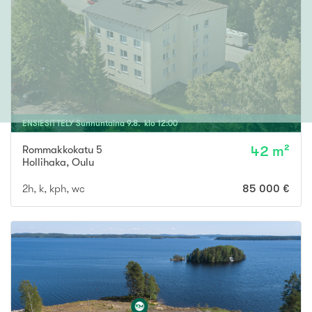
ENSIESITTELY
Sunnuntaina
9
.
8
. klo
12
:
00
Rommakkokatu 5
42 m²
Hollihaka
,
Oulu
2h, k, kph, wc
85 000 €