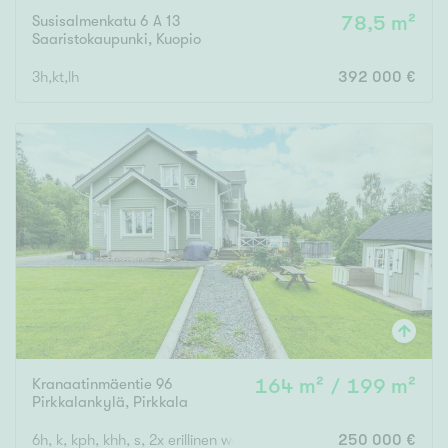
Susisalmenkatu 6 A 13
78,5 m²
Saaristokaupunki
,
Kuopio
3h,kt,lh
392 000 €
Kranaatinmäentie 96
164 m² / 199 m²
Pirkkalankylä
,
Pirkkala
6h, k, kph, khh, s, 2x erillinen wc, autokatos, varasto, autotalli
250 000 €