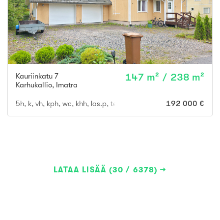
Kauriinkatu 7
147 m² / 238 m²
Karhukallio
,
Imatra
5h, k, vh, kph, wc, khh, las.p, terassi, var, at
192 000 €
LATAA LISÄÄ (30 / 6378)