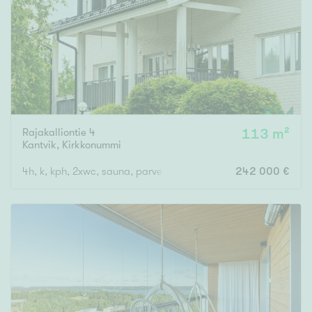
Rajakalliontie 4
113 m²
Kantvik
,
Kirkkonummi
4h, k, kph, 2xwc, sauna, parveke
242 000 €