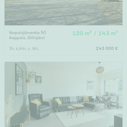
Varpaisjärventie 50
120 m² / 143 m²
Aappola
,
Siilinjärvi
3h, k,khh, s, tkh,
143 000 €