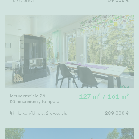
1h, kk, parvi
59 000 €
Meurenmoisio 25
127 m² / 161 m²
Kämmenniemi
,
Tampere
4h, k, kph/khh, s, 2 x wc, vh.
289 000 €