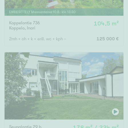
ENSIESITTELY
Maanantaina
10
.
8
. klo
13
:
30
Koppelontie 736
104,5 m²
Koppelo
,
Inari
2mh + oh + k + erill. wc + kph + s
125 000 €
Seunalantie 29 b
178 m² / 234 m²