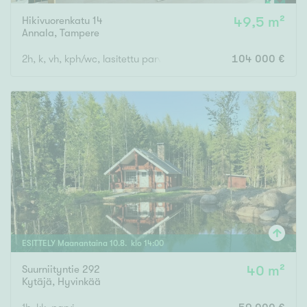
Hikivuorenkatu 14
49,5 m²
Annala
,
Tampere
2h, k, vh, kph/wc, lasitettu parveke
104 000 €
ESITTELY
Maanantaina
10
.
8
. klo
14
:
00
Suurniityntie 292
40 m²
Kytäjä
,
Hyvinkää