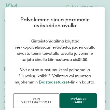
Hae kohteita
Palvelemme sinua paremmin
Myyntikohteet
HAE
evästeiden avulla
Huoneluku
Kiinteistömaailma käyttää
Lisää hakuehtoja
verkkopalvelussaan evästeitä, joiden avulla
1h
2h
3h
4h
5h+
sivusto toimii toivotulla tavalla ja voimme
tarjota sinulle kiinnostavaa sisältöä.
Myytävät asunnot
(
6378
)
Voit antaa suostumuksesi painamalla
Asuntotyyppi
"Hyväksy kaikki". Valintaa voi muuttaa
Kerros-/luhtitalo
myöhemmin
Evästeasetukset
-linkin kautta.
Meiltä löydät myytävät asunnot, oli tarpeesi mikä vain!
Rivitalo/paritalo
Tuhansien kohteiden ja satojen kiinteistönvälittäjien
Omakoti-/erillistalo
verkostomme auttaa sinua kenties elämäsi
VAIN
HYVÄKSYN
tärkeimmässä päätöksessä. Katso alta kaikki myytävät
Maa- tai metsätila
VÄLTTÄMÄTTÖMÄT
KAIKKI
asunnot. Hyödynnä myös kätevää hakutyökaluamme,