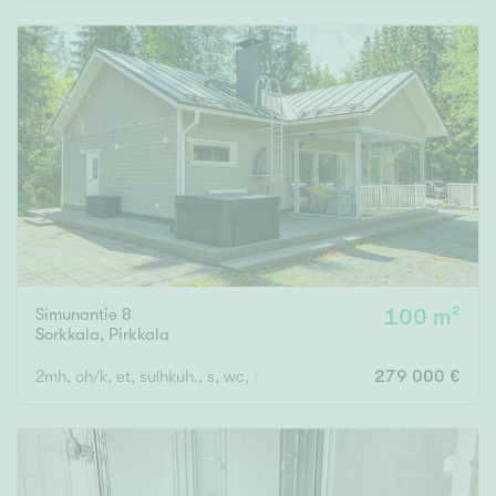
Rakennusvuosi
Uudiskohteet
Vain uudiskohteet
Ei uudiskohteita
Simunantie 8
100 m²
Arvokohteet
Sorkkala
,
Pirkkala
Vain arvokohteet
Ei arvokohteita
2mh, oh/k, et, suihkuh., s, wc, tekt.
279 000 €
Kunto
Hyvä