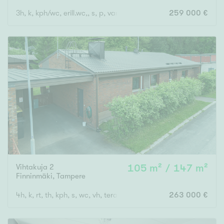
3h, k, kph/wc, erill.wc,, s, p, var, ak, terassi
259 000 €
Vihtakuja 2
105 m² / 147 m²
Finninmäki
,
Tampere
4h, k, rt, th, kph, s, wc, vh, terassi, var, ak
263 000 €