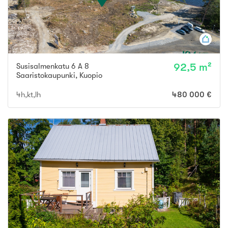
Susisalmenkatu 6 A 8
92,5 m²
Saaristokaupunki
,
Kuopio
4h,kt,lh
480 000 €