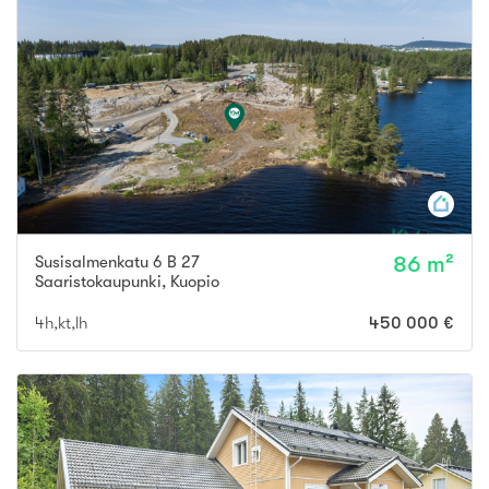
Susisalmenkatu 6 B 27
86 m²
Saaristokaupunki
,
Kuopio
4h,kt,lh
450 000 €