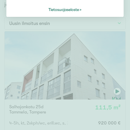
Tontti
jonka avulla löydät omien toiveidesi mukaisen kodin.
Vapaa-ajan asunto
Tietosuojaseloste
Toimitila
Uusin ilmoitus ensin
Autotalli
Muut
Hinta
000
000 €
Pinta-ala
Salhojankatu 25d
111,5 m²
Asuinpinta-ala
Kokonaispinta-ala
Tammela
,
Tampere
m²
4-5h, kt, 2xkph/wc, erill.wc, s, 2xparveke (toinen osittain lasitett
920 000 €