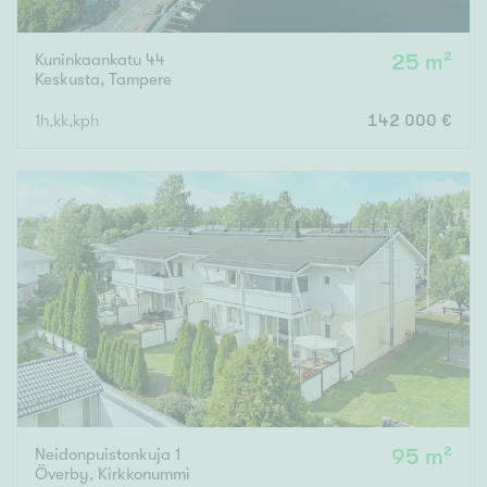
Kuninkaankatu 44
25 m²
Keskusta
,
Tampere
1h,kk,kph
142 000 €
Neidonpuistonkuja 1
95 m²
Överby
,
Kirkkonummi