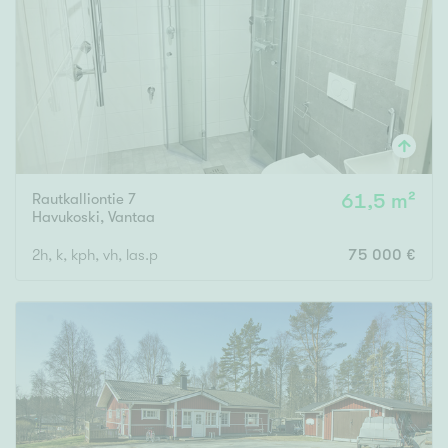
Tyydyttävä
Välttävä
Ominaisuudet
Hissi
Järvi- tai merinäköala
Maalämpö
Rautkalliontie 7
61,5 m²
Havukoski
,
Vantaa
Oma ranta
2h, k, kph, vh, las.p
75 000 €
Oma sauna
Parveke
Senioriasunto