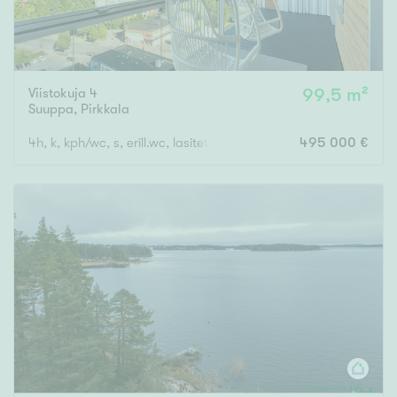
Viistokuja 4
99,5 m²
Suuppa
,
Pirkkala
4h, k, kph/wc, s, erill.wc, lasitettu parveke
495 000 €