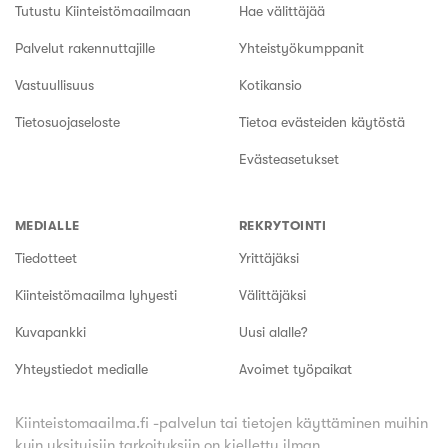
Tutustu Kiinteistömaailmaan
Hae välittäjää
Palvelut rakennuttajille
Yhteistyökumppanit
Vastuullisuus
Kotikansio
Tietosuojaseloste
Tietoa evästeiden käytöstä
Evästeasetukset
MEDIALLE
REKRYTOINTI
Tiedotteet
Yrittäjäksi
Kiinteistömaailma lyhyesti
Välittäjäksi
Kuvapankki
Uusi alalle?
Yhteystiedot medialle
Avoimet työpaikat
Kiinteistomaailma.fi -palvelun tai tietojen käyttäminen muihin
kuin yksityisiin tarkoituksiin on kielletty ilman