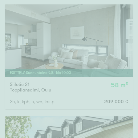
ESITTELY
Sunnuntaina
9
.
8
. klo
10
:
00
Siilotie 21
58 m²
Toppilansalmi
,
Oulu
2h, k, kph, s, wc, las.p
209 000 €