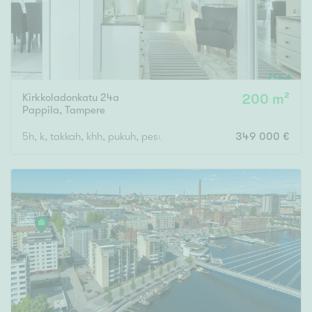
Kirkkoladonkatu 24a
200 m²
Pappila
,
Tampere
5h, k, takkah, khh, pukuh, pesuh, s, ask.h, kph/wc, erill.wc, vh x
349 000 €