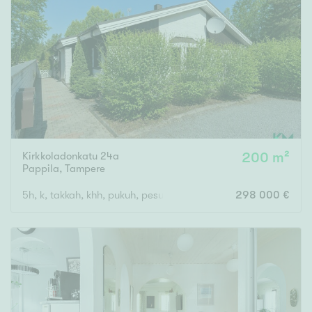
Kirkkoladonkatu 24a
200 m²
Pappila
,
Tampere
5h, k, takkah, khh, pukuh, pesuh, s, ask.h, kph/wc, erill.wc, vh x
298 000 €