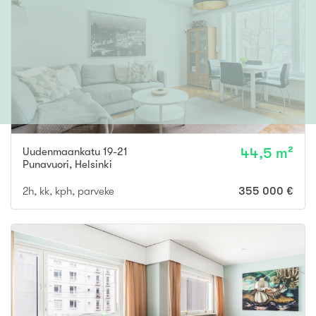
Uudenmaankatu 19-21
44,5 m²
Punavuori
,
Helsinki
2h, kk, kph, parveke
355 000 €