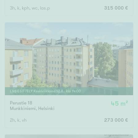
3h, k, kph, wc, las.p
315 000 €
ENSIESITTELY
Keskiviikkona
12
.
8
. klo
14
:
00
Perustie 18
45 m²
Munkkiniemi
,
Helsinki
2h, k, vh
273 000 €