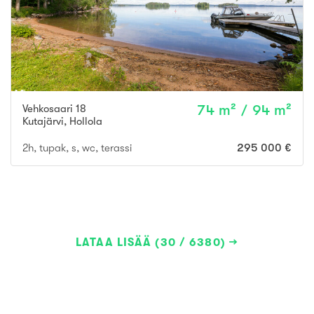
Vehkosaari 18
74 m² / 94 m²
Kutajärvi
,
Hollola
2h, tupak, s, wc, terassi
295 000 €
LATAA LISÄÄ (30 / 6380)