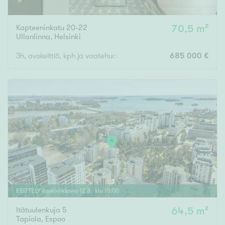
Kapteeninkatu 20-22
70,5 m²
Ullanlinna
,
Helsinki
3h, avokeittiö, kph ja vaatehuone
685 000 €
ESITTELY
Keskiviikkona
12
.
8
. klo
15
:
00
Itätuulenkuja 5
64,5 m²
Tapiola
,
Espoo