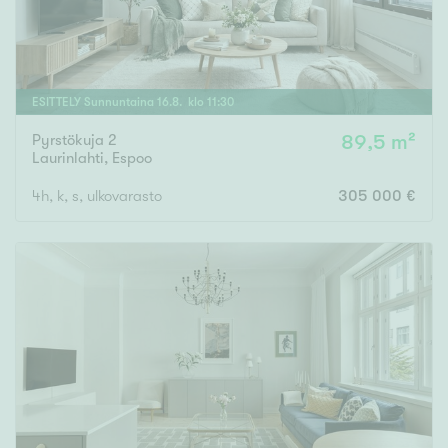
ESITTELY
Sunnuntaina
16
.
8
. klo
11
:
30
Pyrstökuja 2
89,5 m²
Laurinlahti
,
Espoo
4h, k, s, ulkovarasto
305 000 €