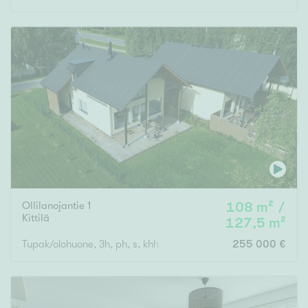
Ollilanojantie 1
108 m² /
Kittilä
127,5 m²
Tupak/olohuone, 3h, ph, s, khh, et, 2wc
255 000 €