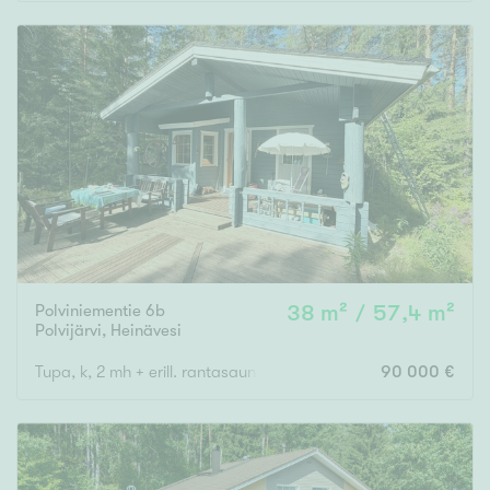
Rakennusvuosi
Uudiskohteet
Vain uudiskohteet
Ei uudiskohteita
Polviniementie 6b
38 m² / 57,4 m²
Arvokohteet
Polvijärvi
,
Heinävesi
Vain arvokohteet
Ei arvokohteita
Tupa, k, 2 mh + erill. rantasaunarakennus
90 000 €
Kunto
Hyvä