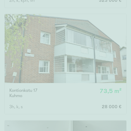
2h, k, kph, vh
323 000 €
Kontionkatu 17
73,5 m²
Kuhmo
3h, k, s
28 000 €