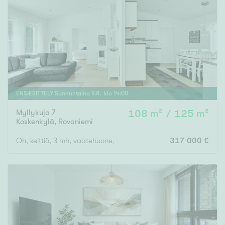
ENSIESITTELY
Sunnuntaina
9
.
8
. klo
14
:
00
Myllykuja 7
108 m² / 125 m²
Koskenkylä
,
Rovaniemi
Oh, keittiö, 3 mh, vaatehuone, kodinhoitohuone, wc, kylpyhuone,
317 000 €