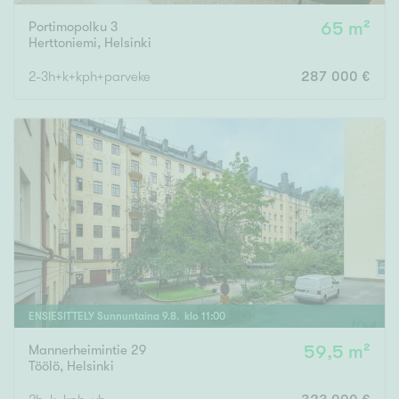
Portimopolku 3
65 m²
Herttoniemi
,
Helsinki
2-3h+k+kph+parveke
287 000 €
ENSIESITTELY
Sunnuntaina
9
.
8
. klo
11
:
00
Mannerheimintie 29
59,5 m²
Töölö
,
Helsinki