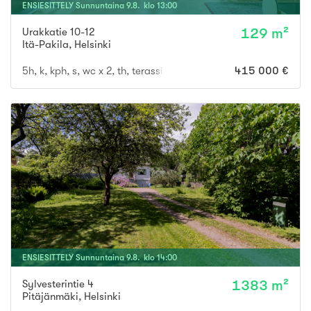
ENSIESITTELY
Sunnuntaina
9
.
8
. klo
13
:
00
Urakkatie 10-12
129 m²
Itä-Pakila
,
Helsinki
5h, k, kph, s, wc x 2, th, terassiparveke, vilpola, piha, autopaikk
415 000 €
ENSIESITTELY
Sunnuntaina
9
.
8
. klo
14
:
00
Sylvesterintie 4
1383 m²
Pitäjänmäki
,
Helsinki