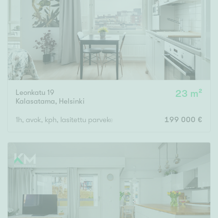
Leonkatu 19
23 m²
Kalasatama
,
Helsinki
1h, avok, kph, lasitettu parveke
199 000 €