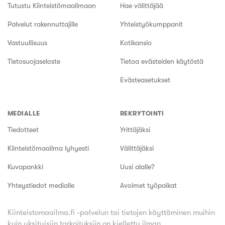
Tutustu Kiinteistömaailmaan
Hae välittäjää
Palvelut rakennuttajille
Yhteistyökumppanit
Vastuullisuus
Kotikansio
Tietosuojaseloste
Tietoa evästeiden käytöstä
Evästeasetukset
MEDIALLE
REKRYTOINTI
Tiedotteet
Yrittäjäksi
Kiinteistömaailma lyhyesti
Välittäjäksi
Kuvapankki
Uusi alalle?
Yhteystiedot medialle
Avoimet työpaikat
Kiinteistomaailma.fi -palvelun tai tietojen käyttäminen muihin
kuin yksityisiin tarkoituksiin on kielletty ilman