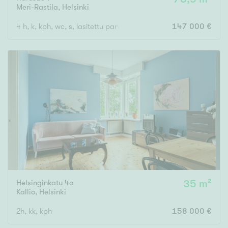
Meri-Rastila
,
Helsinki
4 h, k, kph, wc, s, lasitettu parveke
147 000 €
Helsinginkatu 4a
35 m²
Kallio
,
Helsinki
2h, kk, kph
158 000 €