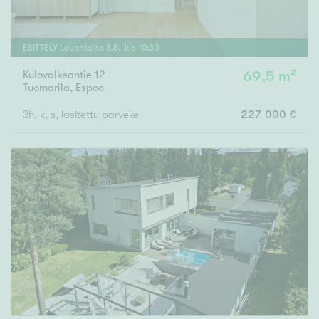
ESITTELY
Lauantaina
8
.
8
. klo
10
:
30
Kulovalkeantie 12
69,5 m²
Tuomarila
,
Espoo
3h, k, s, lasitettu parveke
227 000 €