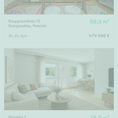
Kauppiaankatu 13
58,3 m²
Katajanokka
,
Helsinki
2h, kk, kph
479 000 €
Harustie 1
78,5 m²