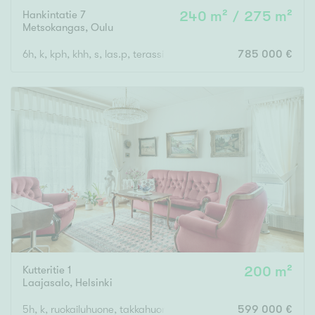
Hankintatie 7
240 m² / 275 m²
Metsokangas
,
Oulu
6h, k, kph, khh, s, las.p, terassi + autotalli
785 000 €
Kutteritie 1
200 m²
Laajasalo
,
Helsinki
5h, k, ruokailuhuone, takkahuone, kph, sauna, 2x wc, khh
599 000 €