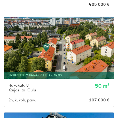
425 000 €
ENSIESITTELY
Tiistaina
11
.
8
. klo
14
:
00
Hakakatu 8
50 m²
Karjasilta
,
Oulu
2h, k, kph, parv.
107 000 €