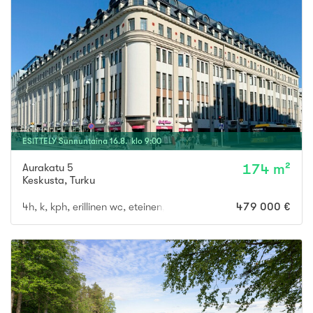
ESITTELY
Sunnuntaina
16
.
8
. klo
9
:
00
Aurakatu 5
174 m²
Keskusta
,
Turku
4h, k, kph, erillinen wc, eteinen, p
479 000 €