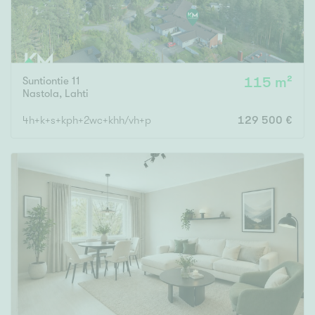
Suntiontie 11
115 m²
Nastola
,
Lahti
4h+k+s+kph+2wc+khh/vh+p
129 500 €