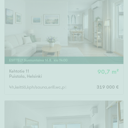
ESITTELY
Sunnuntaina
16
.
8
. klo
14
:
00
Kehtotie 11
90,7 m²
Puistola
,
Helsinki
4h,keittiö,kph/sauna,erill.wc,päätypiha
319 000 €