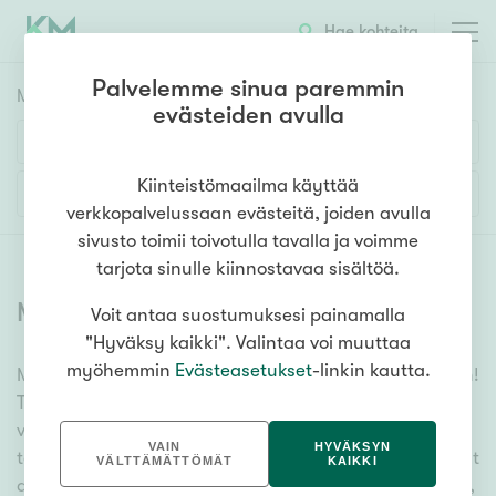
Hae kohteita
Palvelemme sinua paremmin
Myyntikohteet
HAE
evästeiden avulla
Huoneluku
Kiinteistömaailma käyttää
Lisää hakuehtoja
verkkopalvelussaan evästeitä, joiden avulla
1h
2h
3h
4h
5h+
sivusto toimii toivotulla tavalla ja voimme
tarjota sinulle kiinnostavaa sisältöä.
Myytävät asunnot
(
6380
)
Voit antaa suostumuksesi painamalla
Asuntotyyppi
"Hyväksy kaikki". Valintaa voi muuttaa
Kerros-/luhtitalo
myöhemmin
Evästeasetukset
-linkin kautta.
Meiltä löydät myytävät asunnot, oli tarpeesi mikä vain!
Rivitalo/paritalo
Tuhansien kohteiden ja satojen kiinteistönvälittäjien
Omakoti-/erillistalo
verkostomme auttaa sinua kenties elämäsi
VAIN
HYVÄKSYN
tärkeimmässä päätöksessä. Katso alta kaikki myytävät
Maa- tai metsätila
VÄLTTÄMÄTTÖMÄT
KAIKKI
asunnot. Hyödynnä myös kätevää hakutyökaluamme,