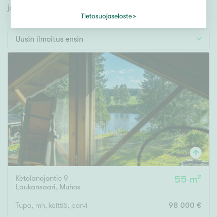
Tontti
jonka avulla löydät omien toiveidesi mukaisen kodin.
Vapaa-ajan asunto
Tietosuojaseloste
Toimitila
Uusin ilmoitus ensin
Autotalli
Muut
Hinta
000
000 €
Pinta-ala
Ketolanojantie 9
55 m²
Asuinpinta-ala
Kokonaispinta-ala
Laukansaari
,
Muhos
m²
Tupa, mh, keittiö, parvi
98 000 €