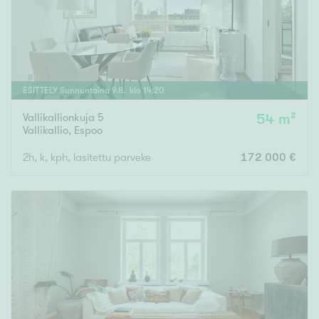
ESITTELY
Sunnuntaina
9
.
8
. klo
14
:
20
Vallikallionkuja 5
54 m²
Vallikallio
,
Espoo
2h, k, kph, lasitettu parveke
172 000 €