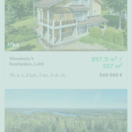
Tyydyttävä
Välttävä
Ominaisuudet
Hissi
Järvi- tai merinäköala
Maalämpö
Vihmakatu 4
257,5 m² /
Kaarlaakso
,
Lahti
327 m²
Oma ranta
11h, k, s, 2 kph, 3 wc, 3 vh, at, var./tekn. tila
560 000 €
Oma sauna
Parveke
Senioriasunto