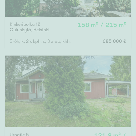
Kinkeripolku 12
158 m² / 215 m²
Oulunkylä
,
Helsinki
5-6h, k, 2 x kph, s, 3 x wc, khh, p, terassi, var, vh.
685 000 €
Urpatie 5,
121,8 m² /