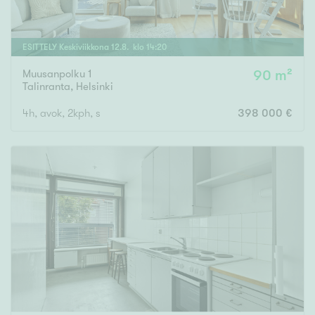
ESITTELY
Keskiviikkona
12
.
8
. klo
14
:
20
Muusanpolku 1
90 m²
Talinranta
,
Helsinki
4h, avok, 2kph, s
398 000 €