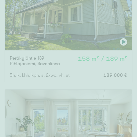
Peräkyläntie 139
158 m² / 189 m²
Pihlajaniemi
,
Savonlinna
5h, k, khh, kph, s, 2xwc, vh, et
189 000 €