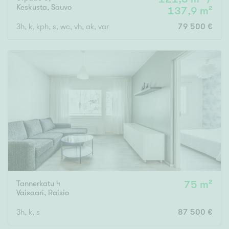
Keskusta
,
Sauvo
137,9 m²
3h, k, kph, s, wc, vh, ak, var
79 500 €
Tannerkatu 4
75 m²
Vaisaari
,
Raisio
3h, k, s
87 500 €