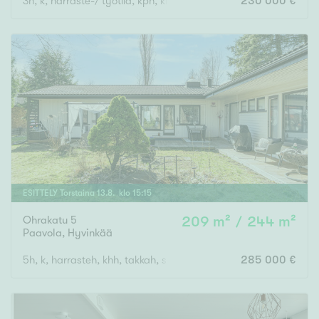
3h, k, harraste-/ työtila, kph, khh, s, wc, vh, eteinen, varasto, a
230 000 €
ESITTELY
Torstaina
13
.
8
. klo
15
:
15
Ohrakatu 5
209 m² / 244 m²
Paavola
,
Hyvinkää
5h, k, harrasteh, khh, takkah, s, uima-allas, 3xwc
285 000 €