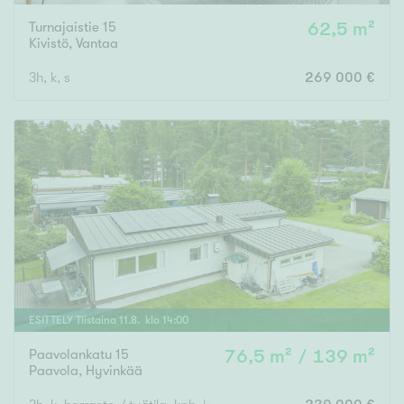
Turnajaistie 15
62,5 m²
Kivistö
,
Vantaa
3h, k, s
269 000 €
ESITTELY
Tiistaina
11
.
8
. klo
14
:
00
Paavolankatu 15
76,5 m² / 139 m²
Paavola
,
Hyvinkää