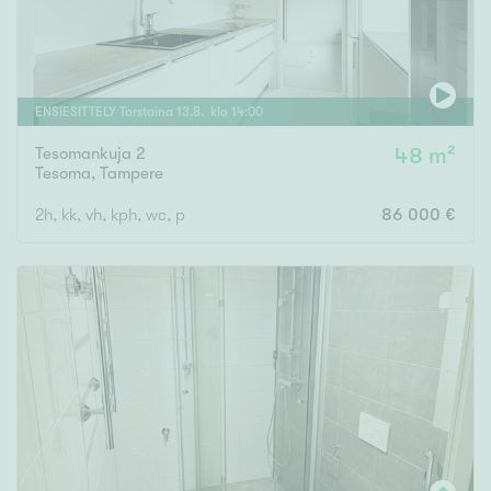
ENSIESITTELY
Torstaina
13
.
8
. klo
14
:
00
Tesomankuja 2
48 m²
Tesoma
,
Tampere
2h, kk, vh, kph, wc, p
86 000 €