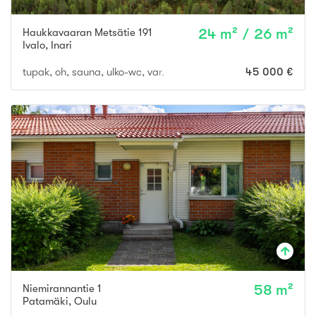
Haukkavaaran Metsätie 191
24 m² / 26 m²
Ivalo
,
Inari
tupak, oh, sauna, ulko-wc, var, puuliiteri
45 000 €
Niemirannantie 1
58 m²
Patamäki
,
Oulu