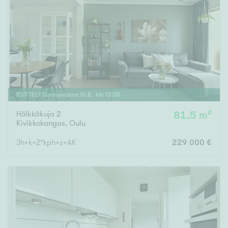
ESITTELY
Sunnuntaina
16
.
8
. klo
13
:
00
Hölkkäkuja 2
81,5 m²
Kivikkokangas
,
Oulu
3h+k+2*kph+s+AK
229 000 €