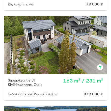
2h, k, kph, s, wc
79 000 €
Suojuoksuntie 31
163 m² / 231 m²
Kivikkokangas
,
Oulu
5-6h+k+2*kph+3*wc+khh+vh+AT+AK
379 000 €