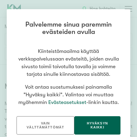
Hae kohteita
Palvelemme sinua paremmin
Myyntikohteet
HAE
evästeiden avulla
Huoneluku
Kiinteistömaailma käyttää
Lisää hakuehtoja
verkkopalvelussaan evästeitä, joiden avulla
1h
2h
3h
4h
5h+
sivusto toimii toivotulla tavalla ja voimme
tarjota sinulle kiinnostavaa sisältöä.
Myytävät asunnot
(
6324
)
Voit antaa suostumuksesi painamalla
Asuntotyyppi
"Hyväksy kaikki". Valintaa voi muuttaa
Kerros-/luhtitalo
myöhemmin
Evästeasetukset
-linkin kautta.
Meiltä löydät myytävät asunnot, oli tarpeesi mikä vain!
Rivitalo/paritalo
Tuhansien kohteiden ja satojen kiinteistönvälittäjien
Omakoti-/erillistalo
verkostomme auttaa sinua kenties elämäsi
VAIN
HYVÄKSYN
tärkeimmässä päätöksessä. Katso alta kaikki myytävät
Maa- tai metsätila
VÄLTTÄMÄTTÖMÄT
KAIKKI
asunnot. Hyödynnä myös kätevää hakutyökaluamme,