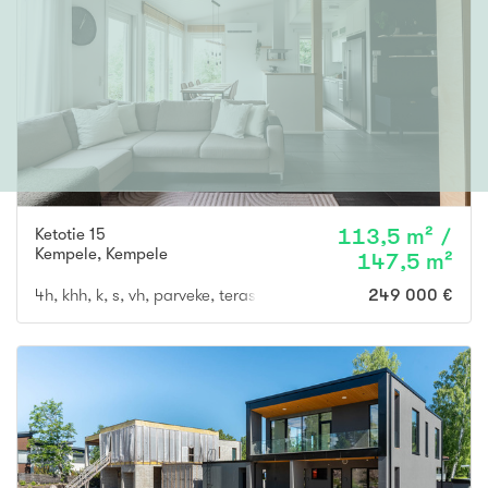
Ketotie 15
113,5 m² /
Kempele
,
Kempele
147,5 m²
4h, khh, k, s, vh, parveke, terassi
249 000 €