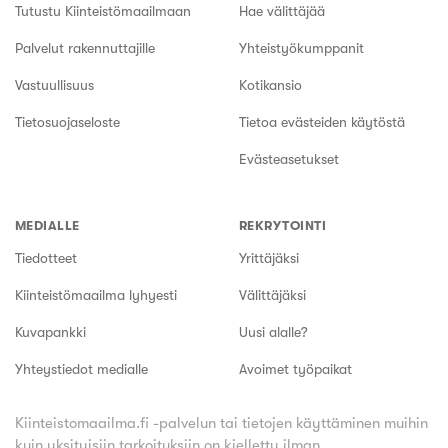
Tutustu Kiinteistömaailmaan
Hae välittäjää
Palvelut rakennuttajille
Yhteistyökumppanit
Vastuullisuus
Kotikansio
Tietosuojaseloste
Tietoa evästeiden käytöstä
Evästeasetukset
MEDIALLE
REKRYTOINTI
Tiedotteet
Yrittäjäksi
Kiinteistömaailma lyhyesti
Välittäjäksi
Kuvapankki
Uusi alalle?
Yhteystiedot medialle
Avoimet työpaikat
Kiinteistomaailma.fi -palvelun tai tietojen käyttäminen muihin
kuin yksityisiin tarkoituksiin on kielletty ilman