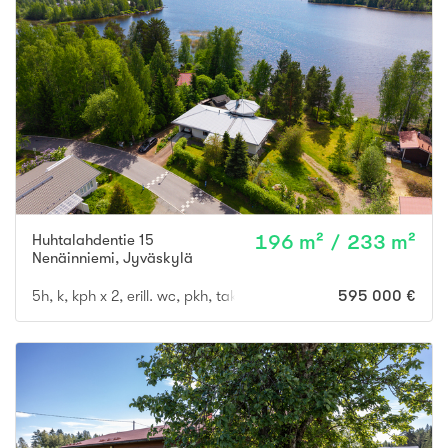
Huhtalahdentie 15
196 m² / 233 m²
Nenäinniemi
,
Jyväskylä
5h, k, kph x 2, erill. wc, pkh, takkah., aula, autotalli ja -katos, l
595 000 €