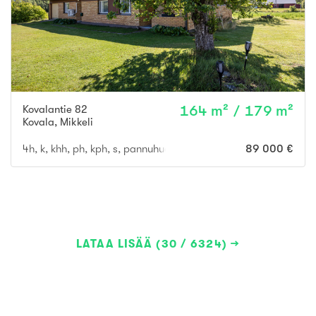
Kovalantie 82
164 m² / 179 m²
Kovala
,
Mikkeli
4h, k, khh, ph, kph, s, pannuhuone, lämmin autotalli
89 000 €
LATAA LISÄÄ (30 / 6324)