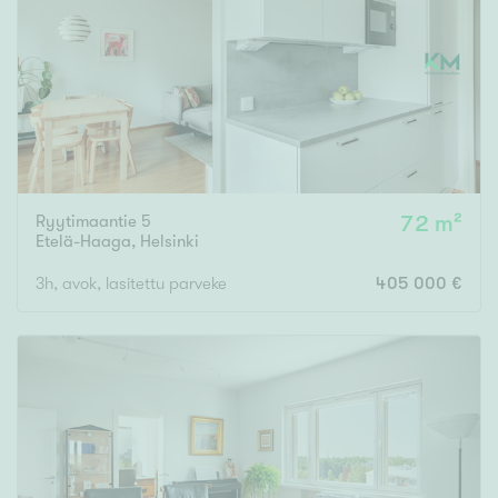
Tyydyttävä
Välttävä
Ominaisuudet
Hissi
Järvi- tai merinäköala
Maalämpö
Ryytimaantie 5
72 m²
Etelä-Haaga
,
Helsinki
Oma ranta
3h, avok, lasitettu parveke
405 000 €
Oma sauna
Parveke
Senioriasunto