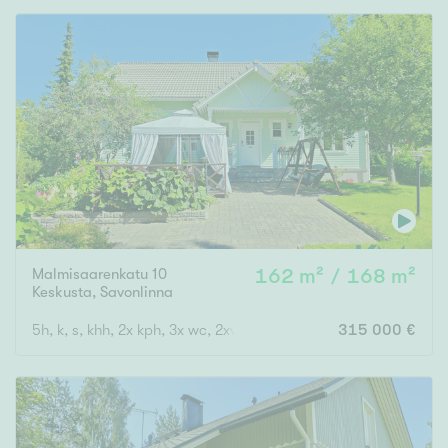
Malmisaarenkatu 10
162 m² / 168 m²
Keskusta
,
Savonlinna
5h, k, s, khh, 2x kph, 3x wc, 2xvar, kuntosali, askarteluhuone, tek
315 000 €