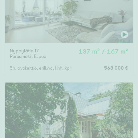
Nyppylätie 17
137 m² / 167 m²
Perusmäki
,
Espoo
5h, avokeittiö, erill.wc, khh, kph, s, tekn.tila, autokatos, varasto
568 000 €