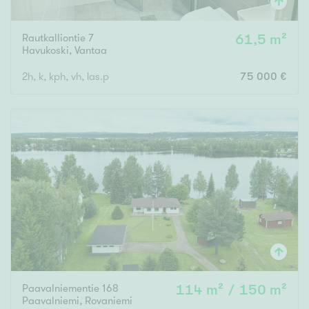
Rautkalliontie 7
61,5 m²
Havukoski
,
Vantaa
2h, k, kph, vh, las.p
75 000 €
Paavalniementie 168
114 m² / 150 m²
Paavalniemi
,
Rovaniemi