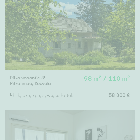
Pilkanmaantie 84
98 m² / 110 m²
Pilkanmaa
,
Kouvola
4h, k, pkh, kph, s, wc, askarteluhuone
58 000 €