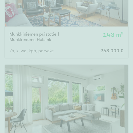
Munkkiniemen puistotie 1
143 m²
Munkkiniemi
,
Helsinki
7h, k, wc, kph, parveke
968 000 €