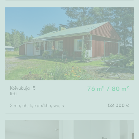
Rakennusvuosi
Uudiskohteet
Vain uudiskohteet
Ei uudiskohteita
Koivukuja 15
76 m² / 80 m²
Arvokohteet
Iitti
Vain arvokohteet
Ei arvokohteita
3 mh, oh, k, kph/khh, wc, s
52 000 €
Kunto
Hyvä