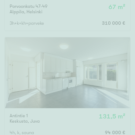
Porvoonkatu 47-49
67 m²
Alppila
,
Helsinki
3h+k+kh+parveke
310 000 €
Antintie 1
131,5 m²
Keskusta
,
Juva
4h, k, sauna
94 000 €