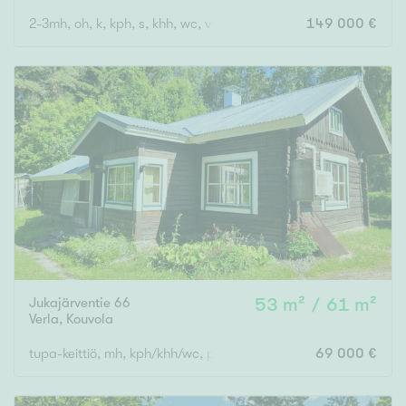
2-3mh, oh, k, kph, s, khh, wc, vh
149 000 €
Jukajärventie 66
53 m² / 61 m²
Verla
,
Kouvola
tupa-keittiö, mh, kph/khh/wc, parvi, katettu kuisti
69 000 €