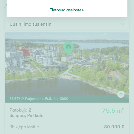
Tontti
jonka avulla löydät omien toiveidesi mukaisen kodin.
Vapaa-ajan asunto
Tietosuojaseloste
Toimitila
Uusin ilmoitus ensin
Autotalli
Muut
Hinta
000
000 €
Pinta-ala
ESITTELY
Perjantaina
14
.
8
. klo
13
:
00
Patokuja 2
75,5 m²
Asuinpinta-ala
Kokonaispinta-ala
Suuppa
,
Pirkkala
m²
3h,k,kph,lasit.p.
80 000 €