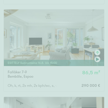
ESITTELY
Sunnuntaina
16
.
8
. klo
15
:
00
Fallåker 7-9
86,5 m²
Bemböle
,
Espoo
Oh, k, rt, 2x mh, 2x kph/wc, s, vh, aula, parv., piha-alue, ulkovar
290 000 €