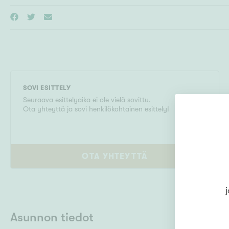
SOVI ESITTELY
Seuraava esittelyaika ei ole vielä sovittu.
Ota yhteyttä ja sovi henkilökohtainen esittely!
OTA YHTEYTTÄ
j
Asunnon tiedot