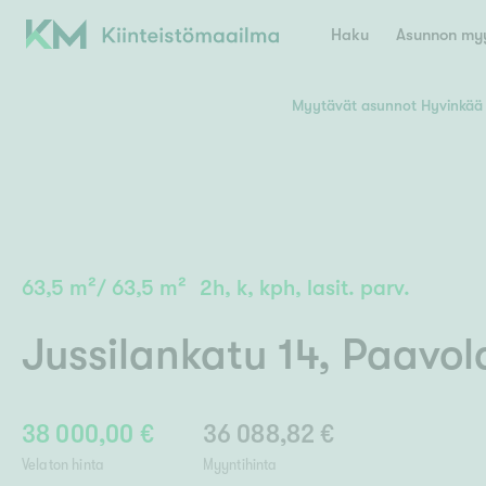
Haku
Asunnon myy
Myytävät asunnot Hyvinkää
Valitse lähin myymäläpaikkakunta
Asun
E
K
Kiint
Tarj
Espoo
Ka
Ka
63,5
m²
/
63,5
m²
2h, k, kph, lasit. parv.
Ki
Kiint
Ko
H
Digi
Jussilankatu 14
,
Paavol
Hamina
Helsinki
Hyvinkää
Avoi
L
Hämeenlinna
Lah
38 000,00 €
36 088,82 €
Lev
I
Päätök
Velaton hinta
Myyntihinta