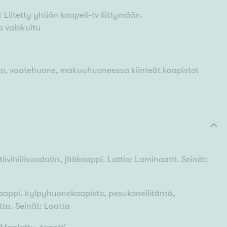
 Liitetty yhtiön kaapeli-tv liittymään.
a valokuitu
to, vaatehuone, makuuhuoneessa kiinteät kaapistot
ktiivihiilisuodatin, jääkaappi. Lattia: Laminaatti. Seinät:
kaappi, kylpyhuonekaapisto, pesukoneliitäntä,
tta. Seinät: Laatta