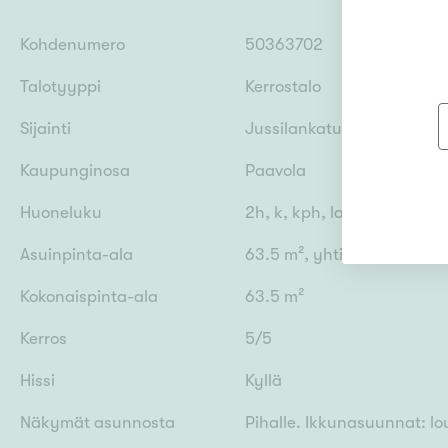
Kohdenumero
50363702
Talotyyppi
Kerrostalo
Sijainti
Jussilankatu 14, 05880 Hy
Kaupunginosa
Paavola
Huoneluku
2h, k, kph, lasit. parv.
Asuinpinta-ala
63.5 m², yhtiöjärjestykse
Kokonaispinta-ala
63.5 m²
Kerros
5/5
Hissi
Kyllä
Näkymät asunnosta
Pihalle. Ikkunasuunnat: l