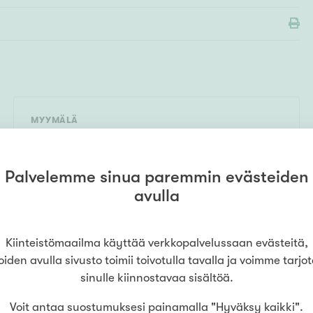
MYYMÄLÄ
Kiinteistömaailma
Hyvinkää
(
Asuntoahjo Uusimaa Oy
)
0290049944
Ahjonkatu 1 C LH 3
,
05800
Palvelemme sinua paremmin evästeiden
Hyvinkää
avulla
LUE LISÄÄ
Kiinteistömaailma käyttää verkkopalvelussaan evästeitä,
oiden avulla sivusto toimii toivotulla tavalla ja voimme tarjo
sinulle kiinnostavaa sisältöä.
Voit antaa suostumuksesi painamalla "Hyväksy kaikki".