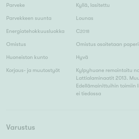
Parveke
Kyllä, lasitettu
Parvekkeen suunta
Lounas
Energiatehokkuusluokka
C
2018
Omistus
Omistus osoitetaan paperis
Huoneiston kunto
Hyvä
Korjaus- ja muutostyöt
Kylpyhuone remointoitu noin
Lattialaminaatit 2013. Muut
Edellämainittuihin toimiin l
ei tiedossa
Varustus