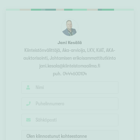
Ylivieska
Ylöjärvi
oki
rkulla
Jani Kesälä
Kiinteistönvälittäjä, Aka-arvioija
, LKV, KiAT, AKA-
auktorisointi, Johtamisen erikoisammattitutkinto
jani.kesala@kiinteistomaailma.fi
puh.
0444600104