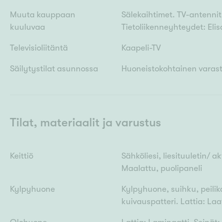
Muuta kauppaan
Sälekaihtimet. TV-antennit:
kuuluvaa
Tietoliikenneyhteydet: Elis
Televisioliitäntä
Kaapeli-TV
Säilytystilat asunnossa
Huoneistokohtainen varas
Tilat, materiaalit ja varustus
Keittiö
Sähköliesi, liesituuletin/ a
Maalattu, puolipaneli
Kylpyhuone
Kylpyhuone, suihku, peili
kuivauspatteri. Lattia: Laa