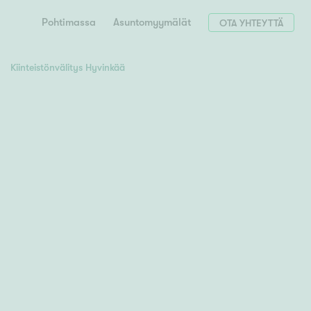
Pohtimassa
Asuntomyymälät
OTA YHTEYTTÄ
Kiinteistönvälitys Hyvinkää
Hae postinumerosi perusteella
unnon ostajille
 liittyvät
T
Tahko
Tampere
Tornio
Turku
totoimeksianto
Tuusula
V
 meidät
Vaasa
Valkeakoski
Vantaa
tys alueellasi
Varkaus
Y
vaniemi