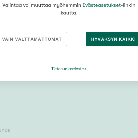
Valintaa voi muuttaa myöhemmin
Evästeasetukset
-linkin
kautta.
VAIN VÄLTTÄMÄTTÖMÄT
HYVÄKSYN KAIKKI
vinkää
Tietosuojaseloste
n mukaan
ounas