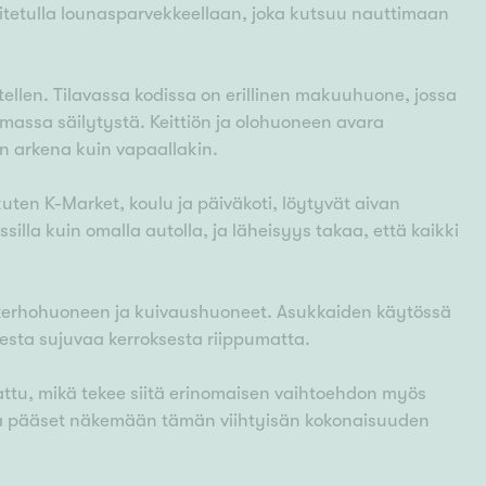
asitetulla lounasparvekkeellaan, joka kutsuu nauttimaan
tellen. Tilavassa kodissa on erillinen makuuhuone, jossa
amassa säilytystä. Keittiön ja olohuoneen avara
n arkena kuin vapaallakin.
 kuten K-Market, koulu ja päiväkoti, löytyvät aivan
illa kuin omalla autolla, ja läheisyys takaa, että kaikki
n, kerhohuoneen ja kuivaushuoneet. Asukkaiden käytössä
rjesta sujuvaa kerroksesta riippumatta.
krattu, mikä tekee siitä erinomaisen vaihtoehdon myös
otta pääset näkemään tämän viihtyisän kokonaisuuden