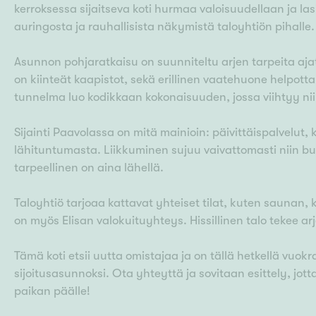
kerroksessa sijaitseva koti hurmaa valoisuudellaan ja l
auringosta ja rauhallisista näkymistä taloyhtiön pihalle.
Asunnon pohjaratkaisu on suunniteltu arjen tarpeita aja
on kiinteät kaapistot, sekä erillinen vaatehuone helpott
tunnelma luo kodikkaan kokonaisuuden, jossa viihtyy nii
Sijainti Paavolassa on mitä mainioin: päivittäispalvelut,
lähituntumasta. Liikkuminen sujuu vaivattomasti niin buss
tarpeellinen on aina lähellä.
Taloyhtiö tarjoaa kattavat yhteiset tilat, kuten sauna
on myös Elisan valokuituyhteys. Hissillinen talo tekee a
Tämä koti etsii uutta omistajaa ja on tällä hetkellä vuo
sijoitusasunnoksi. Ota yhteyttä ja sovitaan esittely, j
paikan päälle!