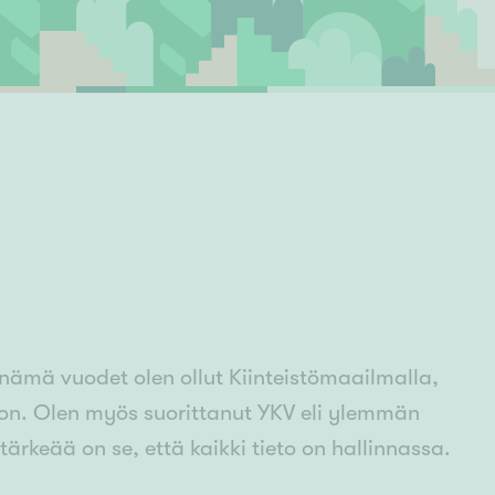
Ylivieska
Ylöjärvi
oki
rkulla
 nämä vuodet olen ollut Kiinteistömaailmalla,
non. Olen myös suorittanut YKV eli ylemmän
 tärkeää on se, että kaikki tieto on hallinnassa.