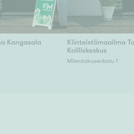
ma Kangasala
Kiinteistömaailma 
Koilliskeskus
Mäentakusenkatu 1