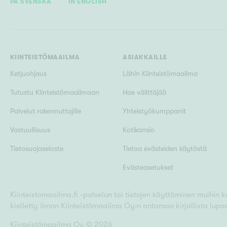
PÅ SVENSKA
IN ENGLISH
KIINTEISTÖMAAILMA
ASIAKKAILLE
Ketjuohjaus
Lähin Kiinteistömaailma
Tutustu Kiinteistömaailmaan
Hae välittäjää
Palvelut rakennuttajille
Yhteistyökumppanit
Vastuullisuus
Kotikansio
Tietosuojaseloste
Tietoa evästeiden käytöstä
Evästeasetukset
Kiinteistomaailma.fi -palvelun tai tietojen käyttäminen muihin kui
kielletty ilman Kiinteistömaailma Oy:n antamaa kirjallista lupa
Kiinteistömaailma Oy ©
2026