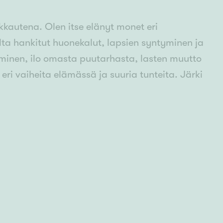
kkautena. Olen itse elänyt monet eri
lta hankitut huonekalut, lapsien syntyminen ja
yminen, ilo omasta puutarhasta, lasten muutto
 eri vaiheita elämässä ja suuria tunteita. Järki
untijaa ja myyjää. Sitoudun työhöni ja niihin