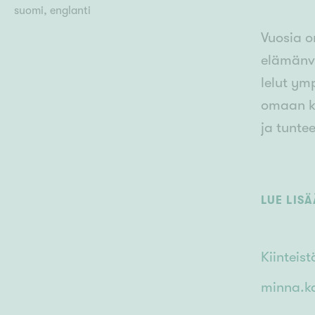
suomi, englanti
Vuosia o
elämänva
lelut ym
omaan kot
ja tunte
Haluan m
tavoitte
LUE LIS
Kiintei
minna.ka