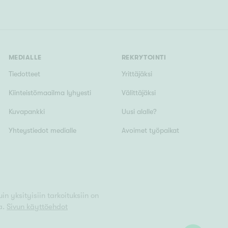
MEDIALLE
REKRYTOINTI
Tiedotteet
Yrittäjäksi
Kiinteistömaailma lyhyesti
Välittäjäksi
Kuvapankki
Uusi alalle?
Yhteystiedot medialle
Avoimet työpaikat
n yksityisiin tarkoituksiin on
a.
Sivun käyttöehdot