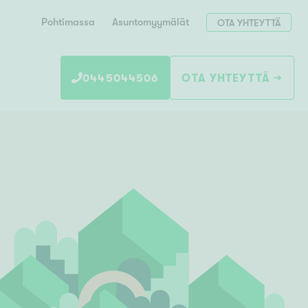
Pohtimassa
Asuntomyymälät
OTA YHTEYTTÄ
0445044506
OTA YHTEYTTÄ
Hae postinumerosi perusteella
unnon ostajille
 liittyvät
T
Tahko
Tampere
Tornio
Turku
totoimeksianto
Tuusula
V
 meidät
Vaasa
Valkeakoski
Vantaa
tys alueellasi
Varkaus
Y
vaniemi