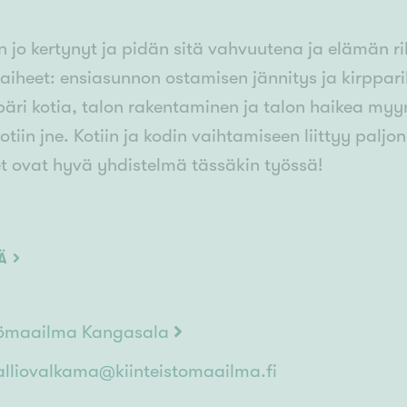
n jo kertynyt ja pidän sitä vahvuutena ja elämän ri
iheet: ensiasunnon ostamisen jännitys ja kirppari
päri kotia, talon rakentaminen ja talon haikea my
iin jne. Kotiin ja kodin vaihtamiseen liittyy paljon
et ovat hyvä yhdistelmä tässäkin työssä!
ielelläni olla palveluksessasi, kun tarvitset asiant
isiin, jotka toimeksiantajan kanssa sovitaan.
ÄÄ
stömaailma Kangasala
lliovalkama@kiinteistomaailma.fi