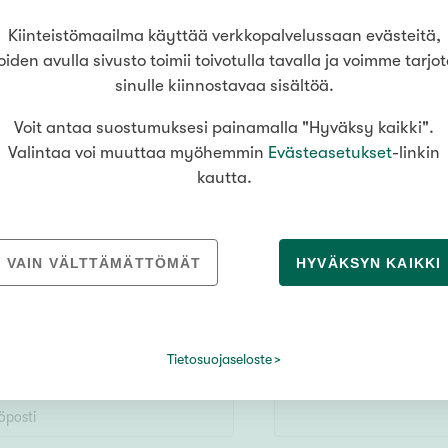
Kiinteistömaailma käyttää verkkopalvelussaan evästeitä,
oiden avulla sivusto toimii toivotulla tavalla ja voimme tarjo
sinulle kiinnostavaa sisältöä.
Voit antaa suostumuksesi painamalla "Hyväksy kaikki".
Valintaa voi muuttaa myöhemmin
Evästeasetukset
-linkin
kautta.
oinko auttaa sinua asuntoasioissa? Ota y
Minna Kalliovalkama
, Kiinteistömaailma
Kangasala
VAIN VÄLTTÄMÄTTÖMÄT
HYVÄKSYN KAIKKI
Tietosuojaseloste