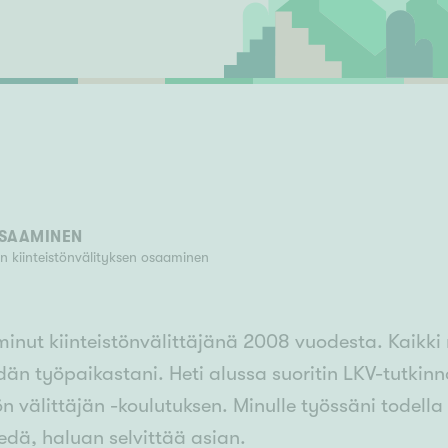
Senioriasuminen
jen hinnat
Valitse kiinteistönvälittäjä
S
stönvälitys alueellasi
Arviointipalvelu
keli
Mänttä
Salo
Savonlinna
Seinäj
Siilinjärvi
Sotkamo
Söde
kia
Nummela
OSAAMINEN
n kiinteistönvälityksen osaaminen
minut kiinteistönvälittäjänä 2008 vuodesta. Kaikki
dän työpaikastani. Heti alussa suoritin LKV-tutkin
ön välittäjän -koulutuksen. Minulle työssäni todella
iedä, haluan selvittää asian.