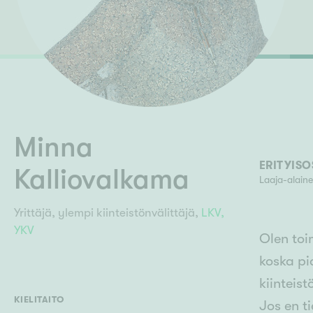
Ilmajoki
Ivalo
Asunto
M
Kiintei
Mik
J
Joensuu
Jyväskylä
Järvenpää
N
No
Minna
ERITYIS
Kalliovalkama
Laaja-alaine
Yrittäjä, ylempi kiinteistönvälittäjä,
LKV,
YKV
Olen toi
koska pi
kiinteist
KIELITAITO
Jos en t