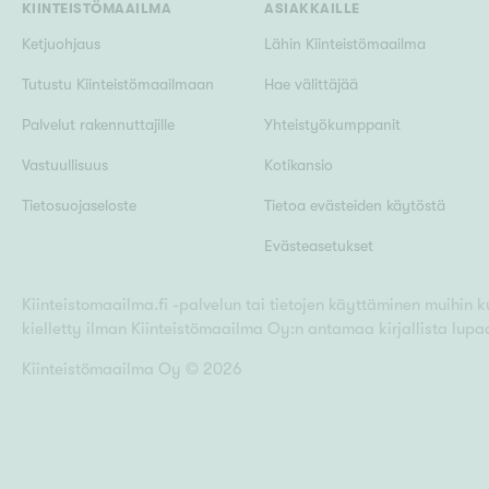
KIINTEISTÖMAAILMA
ASIAKKAILLE
Ketjuohjaus
Lähin Kiinteistömaailma
Tutustu Kiinteistömaailmaan
Hae välittäjää
Palvelut rakennuttajille
Yhteistyökumppanit
Vastuullisuus
Kotikansio
Tietosuojaseloste
Tietoa evästeiden käytöstä
Evästeasetukset
Kiinteistomaailma.fi -palvelun tai tietojen käyttäminen muihin kui
kielletty ilman Kiinteistömaailma Oy:n antamaa kirjallista lupa
Kiinteistömaailma Oy ©
2026