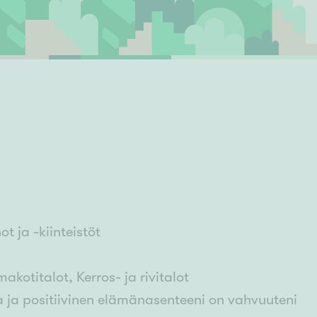
Ylivieska
Ylöjärvi
oki
rkulla
 ja -kiinteistöt
kotitalot, Kerros- ja rivitalot
a ja positiivinen elämänasenteeni on vahvuuteni