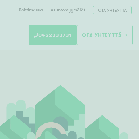
Pohtimassa
Asuntomyymälät
OTA YHTEYTTÄ
0452333731
OTA YHTEYTTÄ
Hae postinumerosi perusteella
unnon ostajille
 liittyvät
T
Tahko
Tampere
Tornio
Turku
totoimeksianto
Tuusula
V
 meidät
Vaasa
Valkeakoski
Vantaa
tys alueellasi
Varkaus
Y
vaniemi