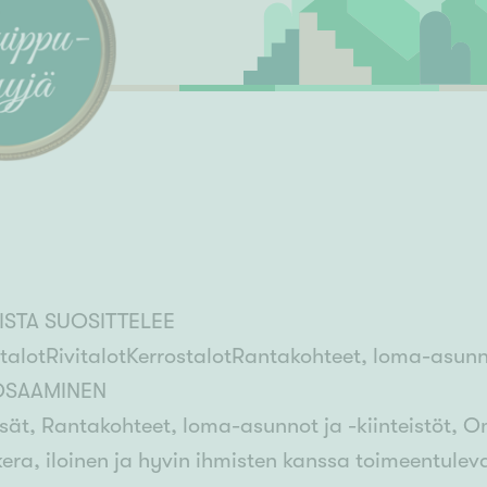
Senioriasuminen
jen hinnat
Valitse kiinteistönvälittäjä
S
stönvälitys alueellasi
Arviointipalvelu
keli
Mänttä
Salo
Savonlinna
Seinäj
Siilinjärvi
Sotkamo
Söde
kia
Nummela
ISTA SUOSITTELEE
alotRivitalotKerrostalotRantakohteet, loma-asunnot
OSAAMINEN
sät, Rantakohteet, loma-asunnot ja -kiinteistöt, Oma
era, iloinen ja hyvin ihmisten kanssa toimeentulev