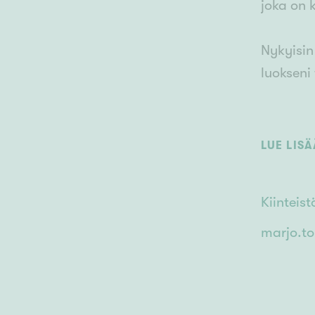
joka on 
Nykyisin
luokseni
Vuodesta
Vuosina 
LUE LIS
Kiintei
Kiintei
Palvelen
marjo.t
Kiitos k
Minä Väl