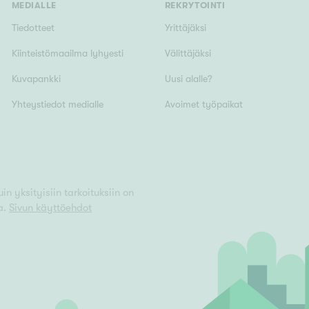
MEDIALLE
REKRYTOINTI
Tiedotteet
Yrittäjäksi
Kiinteistömaailma lyhyesti
Välittäjäksi
Kuvapankki
Uusi alalle?
Yhteystiedot medialle
Avoimet työpaikat
n yksityisiin tarkoituksiin on
a.
Sivun käyttöehdot