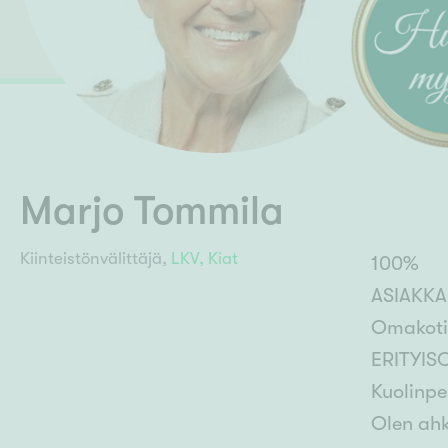
Ilmajoki
Ivalo
Asunto
M
Kiintei
Mik
J
Joensuu
Jyväskylä
Järvenpää
N
No
Marjo Tommila
Kiinteistönvälittäjä,
LKV,
Kiat
100%
ASIAKKA
Omakotit
ERITYIS
Kuolinpe
Olen ahk