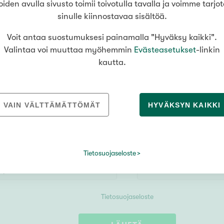
oiden avulla sivusto toimii toivotulla tavalla ja voimme tarjo
sinulle kiinnostavaa sisältöä.
Voit antaa suostumuksesi painamalla "Hyväksy kaikki".
Valintaa voi muuttaa myöhemmin
Evästeasetukset
-linkin
oinko auttaa sinua asuntoasioissa? Ota y
kautta.
Marjo Tommila
, Kiinteistömaailma
Lahti Hämeenkatu
VAIN VÄLTTÄMÄTTÖMÄT
HYVÄKSYN KAIKKI
Tietosuojaseloste
Tietosuojaseloste