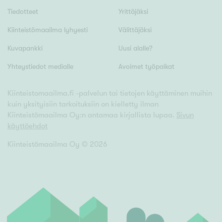
Tiedotteet
Yrittäjäksi
Kiinteistömaailma lyhyesti
Välittäjäksi
Kuvapankki
Uusi alalle?
Yhteystiedot medialle
Avoimet työpaikat
Kiinteistomaailma.fi -palvelun tai tietojen käyttäminen muihin
kuin yksityisiin tarkoituksiin on kielletty ilman
Kiinteistömaailma Oy:n antamaa kirjallista lupaa.
Sivun
käyttöehdot
Kiinteistömaailma Oy ©
2026