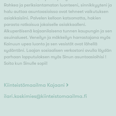
Rohkea ja periksiantamaton luonteeni, sinnikkyyteni ja
halu auttaa asuntoasioissa ovat tehneet vaikutuksen
asiakkaisiini. Palvelen kelloon katsomatta, hakien
parasta ratkaisua jokaiselle asiakkaalleni.
Alkuperäisenä kajaanilaisena tunnen kaupungin ja sen
asuinalueet. Veneilyn ja mökkeilyn harrastajana myös
Kainuun upea luonto ja sen vesistöt ovat lähellä
sydäntäni. Laajan sosiaalisen verkostoni avulla löydän
parhaan lopputuloksen myös Sinun asuntoasioihisi !
Soita kun Sinulle sopii!
Kiinteistömaailma Kajaani
ilari.koskimies@kiinteistomaailma.fi