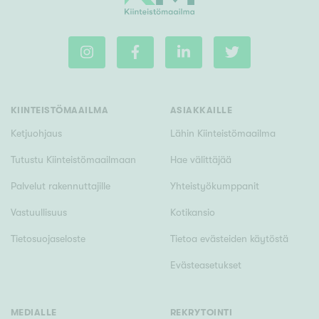
KIINTEISTÖMAAILMA
ASIAKKAILLE
Ketjuohjaus
Lähin Kiinteistömaailma
Tutustu Kiinteistömaailmaan
Hae välittäjää
Palvelut rakennuttajille
Yhteistyökumppanit
Vastuullisuus
Kotikansio
Tietosuojaseloste
Tietoa evästeiden käytöstä
Evästeasetukset
MEDIALLE
REKRYTOINTI