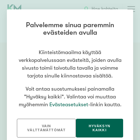
Hae kohteita
Palvelemme sinua paremmin
evästeiden avulla
0505163639
OTA YHTEYTTÄ
Kiinteistömaailma käyttää
verkkopalvelussaan evästeitä, joiden avulla
sivusto toimii toivotulla tavalla ja voimme
tarjota sinulle kiinnostavaa sisältöä.
Voit antaa suostumuksesi painamalla
"Hyväksy kaikki". Valintaa voi muuttaa
myöhemmin
Evästeasetukset
-linkin kautta.
VAIN
HYVÄKSYN
VÄLTTÄMÄTTÖMÄT
KAIKKI