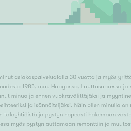
Senioriasuminen
jen hinnat
Valitse kiinteistönvälittäjä
S
stönvälitys alueellasi
Arviointipalvelu
keli
Mänttä
Salo
Savonlinna
Seinäj
Siilinjärvi
Sotkamo
Söde
kia
Nummela
minut asiakaspalvelualalla 30 vuotta ja myös yrit
uodesta 1985, mm. Haagassa, Lauttasaaressa ja n
anut minua ja ennen vuokravälittäjäksi ja myyntine
tösihteeriksi ja isännöitsijäksi. Näin ollen minulla
n taloyhtiöistä ja pystyn nopeasti hakemaan vasta
essa myös pystyn auttamaan remonttiin ja muutostö