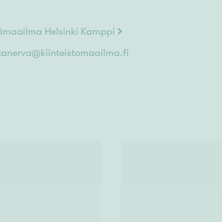
tömaailma Helsinki Kamppi
.kanerva@kiinteistomaailma.fi