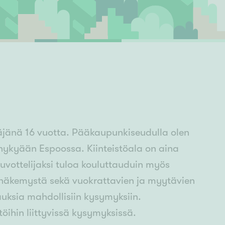
Ylivieska
Ylöjärvi
oki
rkulla
täjänä 16 vuotta. Pääkaupunkiseudulla olen
ykyään Espoossa. Kiinteistöala on aina
uvottelijaksi tuloa kouluttauduin myös
 on näkemystä sekä vuokrattavien ja myytävien
uksia mahdollisiin kysymyksiin.
ihin liittyvissä kysymyksissä.