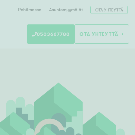
Pohtimassa
Asuntomyymälät
OTA YHTEYTTÄ
0503667780
OTA YHTEYTTÄ
Hae postinumerosi perusteella
unnon ostajille
 liittyvät
T
Tahko
Tampere
Tornio
Turku
totoimeksianto
Tuusula
V
 meidät
Vaasa
Valkeakoski
Vantaa
tys alueellasi
Varkaus
Y
vaniemi