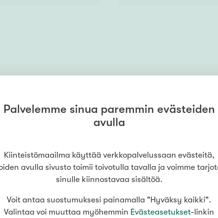
Palvelemme sinua paremmin evästeiden
avulla
Kiinteistömaailma käyttää verkkopalvelussaan evästeitä,
oinko auttaa sinua asuntoasioissa? Ota y
oiden avulla sivusto toimii toivotulla tavalla ja voimme tarjo
sinulle kiinnostavaa sisältöä.
Cristine Kanerva
, Kiinteistömaailma
Helsinki Kamppi
Voit antaa suostumuksesi painamalla "Hyväksy kaikki".
Valintaa voi muuttaa myöhemmin
Evästeasetukset
-linkin