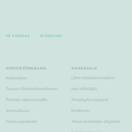
PÅ SVENSKA
IN ENGLISH
KIINTEISTÖMAAILMA
ASIAKKAILLE
Ketjuohjaus
Lähin Kiinteistömaailma
Tutustu Kiinteistömaailmaan
Hae välittäjää
Palvelut rakennuttajille
Yhteistyökumppanit
Vastuullisuus
Kotikansio
Tietosuojaseloste
Tietoa evästeiden käytöstä