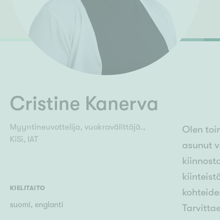
Ilmajoki
Ivalo
Asunto
M
Kiintei
Mik
J
Joensuu
Jyväskylä
Järvenpää
N
No
Cristine Kanerva
Myyntineuvottelija, vuokravälittäjä.,
Olen toi
KiSi, IAT
asunut v
kiinnost
kiinteis
KIELITAITO
kohteide
suomi, englanti
Tarvitta