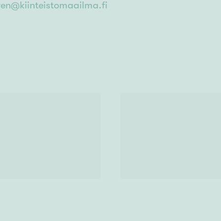
ren@kiinteistomaailma.fi