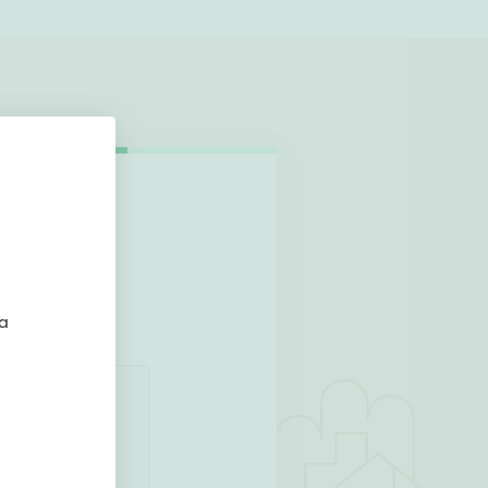
hteyttä!
ta