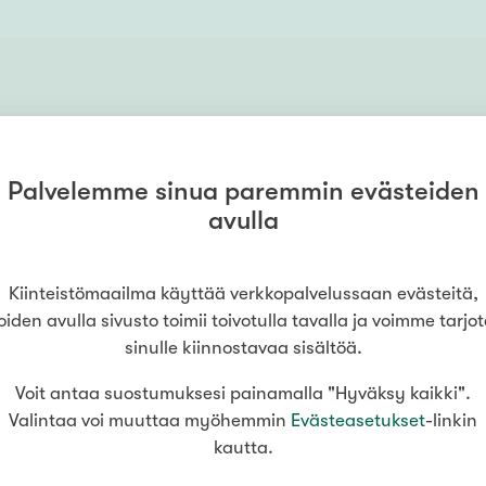
Palvelemme sinua paremmin evästeiden
avulla
oinko auttaa sinua asuntoasioissa? Ota y
Kiinteistömaailma käyttää verkkopalvelussaan evästeitä,
Arttu Karén
, Kiinteistömaailma
Vantaa Tikkurila
oiden avulla sivusto toimii toivotulla tavalla ja voimme tarjo
sinulle kiinnostavaa sisältöä.
Voit antaa suostumuksesi painamalla "Hyväksy kaikki".
Valintaa voi muuttaa myöhemmin
Evästeasetukset
-linkin
kautta.