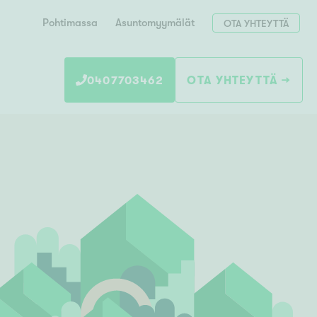
Pohtimassa
Asuntomyymälät
OTA YHTEYTTÄ
0407703462
OTA YHTEYTTÄ
Hae postinumerosi perusteella
unnon ostajille
 liittyvät
T
Tahko
Tampere
Tornio
Turku
totoimeksianto
Tuusula
V
 meidät
Vaasa
Valkeakoski
Vantaa
tys alueellasi
Varkaus
Y
vaniemi