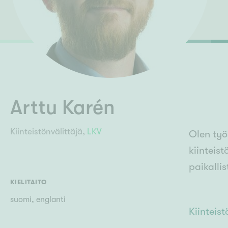
Ilmajoki
Ivalo
Asunto
M
Kiintei
Mik
J
Joensuu
Jyväskylä
Järvenpää
N
No
Arttu Karén
Kiinteistönvälittäjä,
LKV
Olen työ
kiinteis
paikalli
KIELITAITO
suomi, englanti
Kiinteis