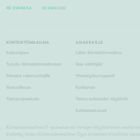
PÅ SVENSKA
IN ENGLISH
KIINTEISTÖMAAILMA
ASIAKKAILLE
Ketjuohjaus
Lähin Kiinteistömaailma
Tutustu Kiinteistömaailmaan
Hae välittäjää
Palvelut rakennuttajille
Yhteistyökumppanit
Vastuullisuus
Kotikansio
Tietosuojaseloste
Tietoa evästeiden käytöstä
Evästeasetukset
Kiinteistomaailma.fi -palvelun tai tietojen käyttäminen muihin kui
kielletty ilman Kiinteistömaailma Oy:n antamaa kirjallista lupa