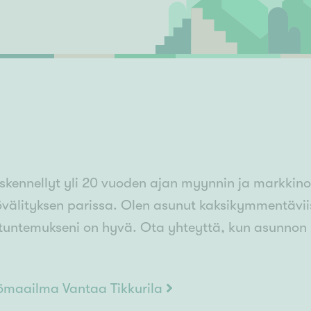
Senioriasuminen
jen hinnat
Valitse kiinteistönvälittäjä
S
stönvälitys alueellasi
Arviointipalvelu
keli
Mänttä
Salo
Savonlinna
Seinäj
Siilinjärvi
Sotkamo
Söde
kia
Nummela
skennellyt yli 20 vuoden ajan myynnin ja markkinoin
tövälityksen parissa. Olen asunut kaksikymmentäviisi
stuntemukseni on hyvä. Ota yhteyttä, kun asunnon m
tömaailma Vantaa Tikkurila