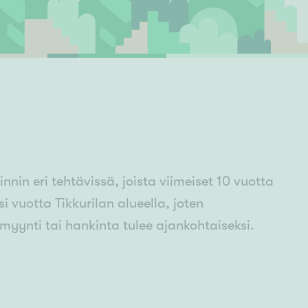
Ylivieska
Ylöjärvi
oki
rkulla
nin eri tehtävissä, joista viimeiset 10 vuotta
 vuotta Tikkurilan alueella, joten
yynti tai hankinta tulee ajankohtaiseksi.