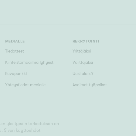
MEDIALLE
REKRYTOINTI
Tiedotteet
Yrittäjäksi
Kiinteistömaailma lyhyesti
Välittäjäksi
Kuvapankki
Uusi alalle?
Yhteystiedot medialle
Avoimet työpaikat
n yksityisiin tarkoituksiin on
a.
Sivun käyttöehdot